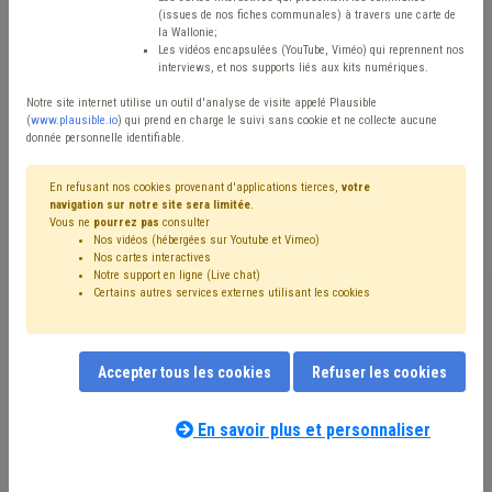
(issues de nos fiches communales) à travers une carte de
Sommaires des CPAS+
la Wallonie;
Les vidéos encapsulées (YouTube, Viméo) qui reprennent nos
interviews, et nos supports liés aux kits numériques.
Avis / Actions
Notre site internet utilise un outil d'analyse de visite appelé Plausible
Réinitialiser
(
www.plausible.io
) qui prend en charge le suivi sans cookie et ne collecte aucune
donnée personnelle identifiable.
En refusant nos cookies provenant d'applications tierces,
votre
navigation sur notre site sera limitée
.
Filtrer cette requête avec des mots-clés
Vous ne
pourrez pas
consulter
Nos vidéos (hébergées sur Youtube et Vimeo)
Nos cartes interactives
Notre support en ligne (Live chat)
Insertion socioprofessionnelle
(5)
Certains autres services externes utilisant les cookies
⇒ Insertion professionnelle
(
retirer le mot clé
)
Emploi
(3)
Règlement général sur la protection des données (RGPD)
(3)
DPD
(3)
Insertion sociale
(2)
Maribel social
(1)
Accepter tous les cookies
Refuser les cookies
Accident du travail
(1)
Aide sociale
(1)
CPAS
(1)
Entreprise
(1)
Formation
(1)
Inondation
(1)
Sécurité
(1)
Social
(1)
Aide familiale
(1)
En savoir plus et personnaliser
⇒ Article 60/61
(
retirer le mot clé
)
Banque carrefour de la Sécurité Sociale
(1)
Forem
(1)
IDESS
(1)
Intégration sociale
(1)
Service à domicile
(1)