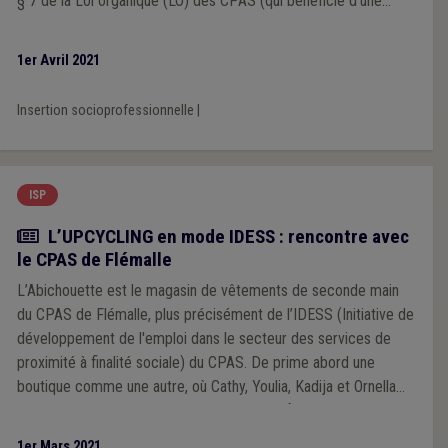
§ 7 de la Loi organique (LO) des CPAS (qui bénéficie d’une
subvention majorée lorsqu’une mise à disposition du travailler a
lieu dans le secteur de l’économie sociale) et les emplois SINE.
1er Avril 2021
Pour aider à s’y retrouver parmi les différentes structures avec
lesquelles les CPAS peuvent collaborer, nous avons rencontré
Insertion socioprofessionnelle
|
Frédéric Rasson, Directeur a.i. de la Direction de l’Économie
sociale (DES) du SPW Économie, Emploi, Recherche (EER), qui
est l’administration en charge de de ce secteur.
ISP
Article
L’UPCYCLING en mode IDESS : rencontre avec
le CPAS de Flémalle
L’Abichouette est le magasin de vêtements de seconde main
du CPAS de Flémalle, plus précisément de l’IDESS (Initiative de
développement de l'emploi dans le secteur des services de
proximité à finalité sociale) du CPAS. De prime abord une
boutique comme une autre, où Cathy, Youlia, Kadija et Ornella
accueillent avec le sourire les clients qui, il faut bien l’avouer, se
font plus rares en ces temps de confinement. Le temps d’une
1er Mars 2021