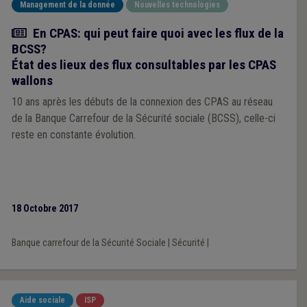
désignation du délégué à la protection des données par le
Management de la donnée
Nouvelles technologies
CPAS. Nous revenons, dans cet article, sur les principaux
Article
En CPAS: qui peut faire quoi avec les flux de la
enjeux et sur les modalités concrètes de cette désignation.
BCSS?
État des lieux des flux consultables par les CPAS
wallons
10 ans après les débuts de la connexion des CPAS au réseau
de la Banque Carrefour de la Sécurité sociale (BCSS), celle-ci
reste en constante évolution.
18 Octobre 2017
Banque carrefour de la Sécurité Sociale
|
Sécurité
|
Aide sociale
ISP