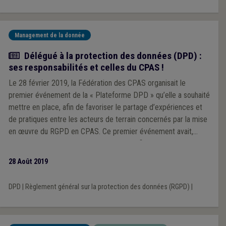
Management de la donnée
Article
Délégué à la protection des données (DPD) :
ses responsabilités et celles du CPAS !
Le 28 février 2019, la Fédération des CPAS organisait le
premier événement de la « Plateforme DPD » qu’elle a souhaité
mettre en place, afin de favoriser le partage d’expériences et
de pratiques entre les acteurs de terrain concernés par la mise
en œuvre du RGPD en CPAS. Ce premier événement avait,
volontairement, un programme panaché afin d’aborder une
diversité de questions et de perspectives. Une des
28 Août 2019
interventions, celle de Loïck Gérard, Assistant, CRIDS, Faculté
de Droit, UNamur, avait pour objectif de clarifier les risques et
DPD
|
Règlement général sur la protection des données (RGPD)
|
responsabilités du CPAS en cas de non-conformité au RGPD.
Un focus particulier a été fait, par lui et par le second orateur
Gilles Kempgens, DPD du SPP IS, sur la question de la