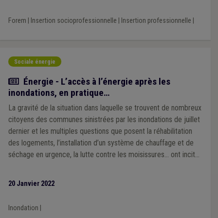
Forem
|
Insertion socioprofessionnelle
|
Insertion professionnelle
|
Sociale énergie
Article
Énergie - L’accès à l’énergie après les
inondations, en pratique…
La gravité de la situation dans laquelle se trouvent de nombreux
citoyens des communes sinistrées par les inondations de juillet
dernier et les multiples questions que posent la réhabilitation
des logements, l’installation d’un système de chauffage et de
séchage en urgence, la lutte contre les moisissures… ont incité
la Fédération des CPAS à organiser un webinaire rassemblant
un panel d’experts. Cet article CPAS+ vous donne les
20 Janvier 2022
informations à retenir.
Inondation
|