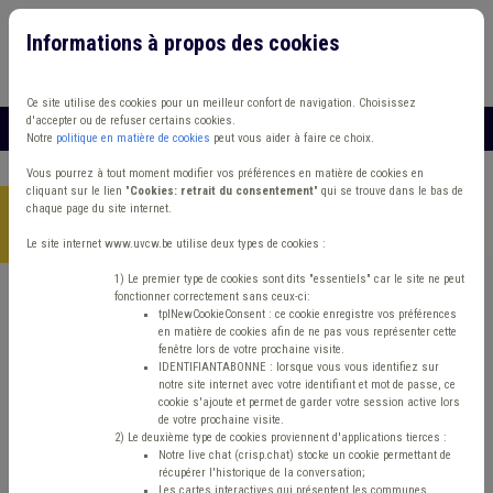
Informations à propos des cookies
Connexion
Vous travaillez dans un/une
Ce site utilise des cookies pour un meilleur confort de navigation. Choisissez
d'accepter ou de refuser certains cookies.
MENU
Notre
politique en matière de cookies
peut vous aider à faire ce choix.
Vous pourrez à tout moment modifier vos préférences en matière de cookies en
cliquant sur le lien "
Cookies: retrait du consentement
" qui se trouve dans le bas de
chaque page du site internet.
Accueil
> CPASArticles CPAS+ Article 60/61 Insertion
professionnelle
Le site internet www.uvcw.be utilise deux types de cookies :
1) Le premier type de cookies sont dits "essentiels" car le site ne peut
fonctionner correctement sans ceux-ci:
Trouver un contenu
tplNewCookieConsent : ce cookie enregistre vos préférences
en matière de cookies afin de ne pas vous représenter cette
fenêtre lors de votre prochaine visite.
CPASArticles CPAS+ Article 60/61
IDENTIFIANTABONNE : lorsque vous vous identifiez sur
notre site internet avec votre identifiant et mot de passe, ce
Insertion professionnelle
cookie s'ajoute et permet de garder votre session active lors
de votre prochaine visite.
2) Le deuxième type de cookies proviennent d'applications tierces :
Notre live chat (crisp.chat) stocke un cookie permettant de
ISP
récupérer l'historique de la conversation;
Les cartes interactives qui présentent les communes