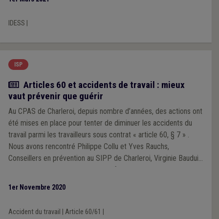
pause, elles racontent leurs journées de travail.
IDESS
|
ISP
Article
Articles 60 et accidents de travail : mieux
vaut prévenir que guérir
Au CPAS de Charleroi, depuis nombre d’années, des actions ont
été mises en place pour tenter de diminuer les accidents du
travail parmi les travailleurs sous contrat « article 60, § 7 » .
Nous avons rencontré Philippe Collu et Yves Rauchs,
Conseillers en prévention au SIPP de Charleroi, Virginie Bauduin,
Coordinatrice de l’équipe « Objectif emploi » et Michel
Deridder, Adjoint à la direction de la direction « action
1er Novembre 2020
collective », pour nous expliquer leur manière d’envisager la
prévention.
Accident du travail
|
Article 60/61
|