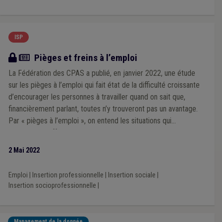
ISP
Article
Pièges et freins à l’emploi
La Fédération des CPAS a publié, en janvier 2022, une étude
sur les pièges à l’emploi qui fait état de la difficulté croissante
d’encourager les personnes à travailler quand on sait que,
financièrement parlant, toutes n’y trouveront pas un avantage.
Par « pièges à l’emploi », on entend les situations qui
empêchent l’offre et la demande de se rencontrer sur le
marché du travail. Ces pièges à l’emploi peuvent concerner les
2 Mai 2022
personnes (chômeurs, bénéficiaires du revenu d’intégration (RI)
…) ou les employeurs.
Emploi
|
Insertion professionnelle
|
Insertion sociale
|
Insertion socioprofessionnelle
|
Management de la donnée