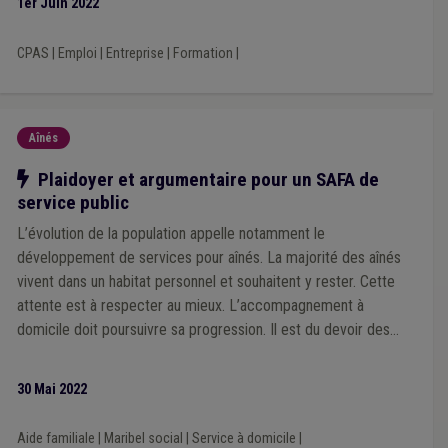
1er Juin 2022
CPAS
|
Emploi
|
Entreprise
|
Formation
|
Aînés
Notre action
Plaidoyer et argumentaire pour un SAFA de
service public
L’évolution de la population appelle notamment le
développement de services pour aînés. La majorité des aînés
vivent dans un habitat personnel et souhaitent y rester. Cette
attente est à respecter au mieux. L’accompagnement à
domicile doit poursuivre sa progression. Il est du devoir des
décideurs politiques de continuer à libérer des moyens à cette
fin.
30 Mai 2022
Aide familiale
|
Maribel social
|
Service à domicile
|