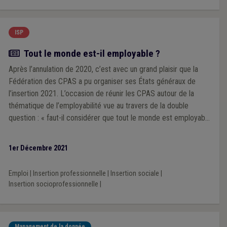
ISP
Article
Tout le monde est-il employable ?
Après l’annulation de 2020, c’est avec un grand plaisir que la
Fédération des CPAS a pu organiser ses États généraux de
l’insertion 2021. L’occasion de réunir les CPAS autour de la
thématique de l’employabilité vue au travers de la double
question : « faut-il considérer que tout le monde est employable
et donner sa chance à chacun ou, au contraire, se dire qu’il n’y a
pas d’emploi pour tout le monde ? ». Nous vous proposons,
1er Décembre 2021
dans cet article, de revivre les temps forts de cette édition (ou
de les découvrir si vous avez manqué l’événement) et de
Emploi
|
Insertion professionnelle
|
Insertion sociale
|
pointer les grands éléments de cette question... Insoluble.
Insertion socioprofessionnelle
|
Management de la donnée