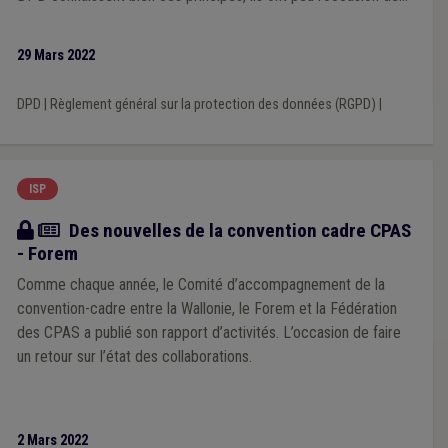
partager des exemples concrets auxquels ceux-ci pourraient
s’appliquer en CPAS. Lors de la Plateforme des DPD de CPAS
29 Mars 2022
du 9 novembre 2021, deux DPD de CPAS sont venus présenter
deux analyses d’impact qu’ils avaient eu l’occasion de réaliser.
DPD
|
Règlement général sur la protection des données (RGPD)
|
Nous reprenons, dans cet article, les principaux enseignements
de leurs présentations complétés par des ressources
méthodologiques issues de différents documents émanant de
l’Autorité de Protection des Données et de la CNIL.
ISP
Article
Des nouvelles de la convention cadre CPAS
- Forem
Comme chaque année, le Comité d’accompagnement de la
convention-cadre entre la Wallonie, le Forem et la Fédération
des CPAS a publié son rapport d’activités. L’occasion de faire
un retour sur l’état des collaborations.
2 Mars 2022