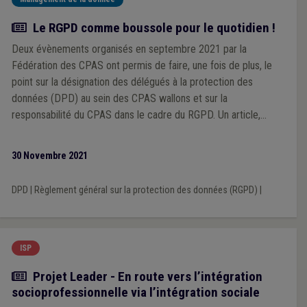
Article
Le RGPD comme boussole pour le quotidien !
Deux évènements organisés en septembre 2021 par la
Fédération des CPAS ont permis de faire, une fois de plus, le
point sur la désignation des délégués à la protection des
données (DPD) au sein des CPAS wallons et sur la
responsabilité du CPAS dans le cadre du RGPD. Un article,
publié en juin-juillet 2019, reprenait déjà les principaux enjeux,
les modalités concrètes et la responsabilité du CPAS pour la
30 Novembre 2021
désignation d’un DPD.
DPD
|
Règlement général sur la protection des données (RGPD)
|
ISP
Article
Projet Leader - En route vers l’intégration
socioprofessionnelle via l’intégration sociale