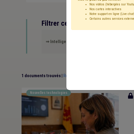
Nos vidéos (hébergées sur Youtu
Nos cartes interactives
Notre support en ligne (Live chat
Certains autres services externe
Filtrer cette requête avec des 
⇒ Intelligence artificielle
(
retirer le mot clé
)
1 documents trouvés
|
Réinitialiser
Nouvelles technologies