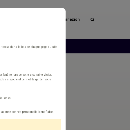
Connexion
les
L'ASBL
e trouve dans le bas de chaque page du site
 fenêtre lors de votre prochaine visite.
okie s'ajoute et permet de garder votre
istrative
allonie;
e aucune donnée personnelle identifiable.
Réinitialiser