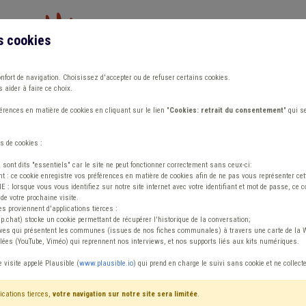
s cookies
Vous travaillez dans un/une
onfort de navigation. Choisissez d'accepter ou de refuser certains cookies.
 aider à faire ce choix.
ions
Publications
Outils
Fiches communa
rences en matière de cookies en cliquant sur le lien "
Cookies: retrait du consentement
" qui s
s de cookies :
lle
s sont dits "essentiels" car le site ne peut fonctionner correctement sans ceux-ci:
 : ce cookie enregistre vos préférences en matière de cookies afin de ne pas vous représenter cette
 lorsque vous vous identifiez sur notre site internet avec votre identifiant et mot de passe, ce co
de votre prochaine visite.
implification admin
es proviennent d'applications tierces :
sp.chat) stocke un cookie permettant de récupérer l'historique de la conversation;
tives qui présentent les communes (issues de nos fiches communales) à travers une carte de la W
ées (YouTube, Viméo) qui reprennent nos interviews, et nos supports liés aux kits numériques.
e visite appelé Plausible (
www.plausible.io
) qui prend en charge le suivi sans cookie et ne collect
ications tierces,
votre navigation sur notre site sera limitée
.
Avis / Actions