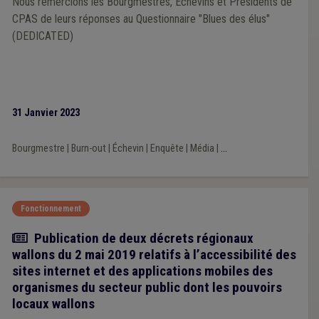
Nous remercions les Bourgmestres, Echevins et Présidents de
CPAS de leurs réponses au Questionnaire "Blues des élus"
(DEDICATED)
31 Janvier 2023
Bourgmestre
|
Burn-out
|
Échevin
|
Enquête
|
Média
|
...
Fonctionnement
Actualité
Publication de deux décrets régionaux
wallons du 2 mai 2019 relatifs à l’accessibilité des
sites internet et des applications mobiles des
organismes du secteur public dont les pouvoirs
locaux wallons