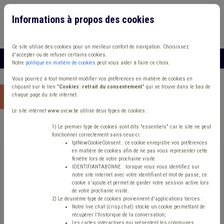
Informations à propos des cookies
Connexion
Vous travaillez dans un/une
Ce site utilise des cookies pour un meilleur confort de navigation. Choisissez
d'accepter ou de refuser certains cookies.
MENU
Notre
politique en matière de cookies
peut vous aider à faire ce choix.
Vous pourrez à tout moment modifier vos préférences en matière de cookies en
cliquant sur le lien "
Cookies: retrait du consentement
" qui se trouve dans le bas de
chaque page du site internet.
Accueil
>
Fonctionnement
> Actualités Média
Le site internet www.uvcw.be utilise deux types de cookies :
Fonctionnement
1) Le premier type de cookies sont dits "essentiels" car le site ne peut
fonctionner correctement sans ceux-ci:
tplNewCookieConsent : ce cookie enregistre vos préférences
institutionnel
en matière de cookies afin de ne pas vous représenter cette
fenêtre lors de votre prochaine visite.
IDENTIFIANTABONNE : lorsque vous vous identifiez sur
notre site internet avec votre identifiant et mot de passe, ce
Actualités Média
cookie s'ajoute et permet de garder votre session active lors
de votre prochaine visite.
2) Le deuxième type de cookies proviennent d'applications tierces :
Notre live chat (crisp.chat) stocke un cookie permettant de
Fonctionnement
récupérer l'historique de la conversation;
Les cartes interactives qui présentent les communes