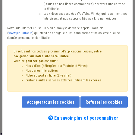
(issues de nos fiches communales) à travers une carte de
Actualités
la Wallonie;
Les vidéos encapsulées (YouTube, Viméo) qui reprennent nos
Avis / Actions
interviews, et nos supports liés aux kits numériques.
Notre site internet utilise un outil d'analyse de visite appelé Plausible
Réinitialiser
(
www.plausible.io
) qui prend en charge le suivi sans cookie et ne collecte aucune
donnée personnelle identifiable.
En refusant nos cookies provenant d'applications tierces,
votre
Filtrer cette requête avec des mots-clés
navigation sur notre site sera limitée
.
Vous ne
pourrez pas
consulter
Nos vidéos (hébergées sur Youtube et Vimeo)
Nos cartes interactives
⇒ Média
(
retirer le mot clé
)
Président du CPAS
(1)
Notre support en ligne (Live chat)
Certains autres services externes utilisant les cookies
Régie
(1)
TIC
(1)
Informatisation
(1)
UVCW
(1)
Accessibilité
(1)
Bourgmestre
(1)
Burn-out
(1)
CPAS
(1)
Échevin
(1)
E-gov
(1)
Enquête
(1)
Handicapé
(1)
Intercommunale
(1)
Accepter tous les cookies
Refuser les cookies
En savoir plus et personnaliser