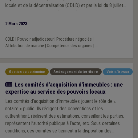
locale et de la décentralisation (CDLD) et par la loi du 8 juillet
1976 organique des CPAS (LO CPAS), d’autre part. En outre, la
question du montant maximum éventuellement fixé dans les
2 Mars 2023
documents du marché sera abordée.
CDLD
|
Pouvoir adjudicateur
|
Procédure négociée
|
Attribution de marché
|
Compétence des organes
|
...
Gestion du patrimoine
Aménagement du territoire
Voirie/travaux
Article
Les comités d'acquisition d'immeubles : une
expertise au service des pouvoirs locaux
Les comités d’acquisition d’immeubles jouent le rôle de «
notaire » public. Ils rédigent des conventions et les
authentifient, réalisent des estimations, conseillent les parties,
représentent l’autorité publique à l’acte, etc. Sous certaines
conditions, ces comités se tiennent à la disposition des