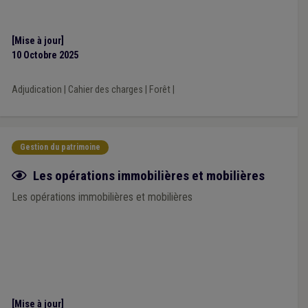
[Mise à jour]
10 Octobre 2025
Adjudication
|
Cahier des charges
|
Forêt
|
Gestion du patrimoine
Fiche focus
Les opérations immobilières et mobilières
Les opérations immobilières et mobilières
[Mise à jour]