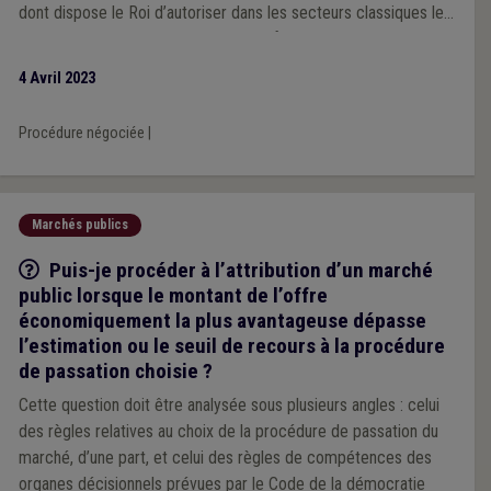
dont dispose le Roi d’autoriser dans les secteurs classiques le
recours pour les marchés publics de fournitures à la procédure
négociée sans publication préalable en raison d’achats
4 Avril 2023
d’opportunité, prévue par la loi du 17 juin 2016 relative aux
marchés publics, soit exercée. En vain, jusqu’à présent. L’UVCW
Procédure négociée
|
et Brulocalis vient donc de demander au Premier Ministre de
bien vouloir envisager la mise en oeuvre de l’achat d’opportunité
au sein des marchés publics passés dans les secteurs
classiques.
Marchés publics
Q/R
Puis-je procéder à l’attribution d’un marché
public lorsque le montant de l’offre
économiquement la plus avantageuse dépasse
l’estimation ou le seuil de recours à la procédure
de passation choisie ?
Cette question doit être analysée sous plusieurs angles : celui
des règles relatives au choix de la procédure de passation du
marché, d’une part, et celui des règles de compétences des
organes décisionnels prévues par le Code de la démocratie