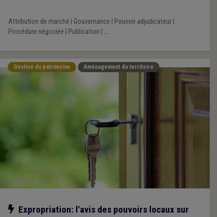
Attribution de marché
|
Gouvernance
|
Pouvoir adjudicateur
|
Procédure négociée
|
Publication
|
...
Gestion du patrimoine
Aménagement du territoire
Notre action
Expropriation: l'avis des pouvoirs locaux sur