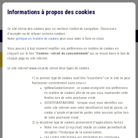
Informations à propos des cookies
Connexion
Vous travaillez dans un/une
Ce site utilise des cookies pour un meilleur confort de navigation. Choisissez
d'accepter ou de refuser certains cookies.
MENU
Notre
politique en matière de cookies
peut vous aider à faire ce choix.
Vous pourrez à tout moment modifier vos préférences en matière de cookies en
cliquant sur le lien "
Cookies: retrait du consentement
" qui se trouve dans le bas de
chaque page du site internet.
Accueil
> Adjudication Procédure négociée Achat/vente
Le site internet www.uvcw.be utilise deux types de cookies :
Trouver un contenu
1) Le premier type de cookies sont dits "essentiels" car le site ne peut
fonctionner correctement sans ceux-ci:
tplNewCookieConsent : ce cookie enregistre vos préférences
en matière de cookies afin de ne pas vous représenter cette
Adjudication Procédure négociée
fenêtre lors de votre prochaine visite.
IDENTIFIANTABONNE : lorsque vous vous identifiez sur
Achat/vente
notre site internet avec votre identifiant et mot de passe, ce
cookie s'ajoute et permet de garder votre session active lors
de votre prochaine visite.
2) Le deuxième type de cookies proviennent d'applications tierces :
Matière(s) principale(s)
Notre live chat (crisp.chat) stocke un cookie permettant de
récupérer l'historique de la conversation;
Les cartes interactives qui présentent les communes