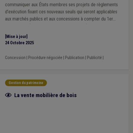
communiquer aux États membres ses projets de règlements
d’exécution fixant ces nouveaux seuils qui seront applicables
aux marchés publics et aux concessions à compter du 1er
janvier 2026 (pour les années 2026 et 2027).
[Mise à jour]
24 Octobre 2025
Concession
|
Procédure négociée
|
Publication
|
Publicité
|
Gestion du patrimoine
Fiche focus
La vente mobilière de bois