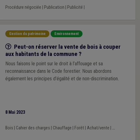
Procédure négociée
|
Publication
|
Publicité
|
Gestion du patrimoine
Environnement
Q/R
Peut-on réserver la vente de bois à couper
aux habitants de la commune ?
Nous faisons le point sur le droit à l’affouage et sa
reconnaissance dans le Code forestier. Nous abordons
également les principes d’égalité et de non-discrimination.
8 Mai 2023
Bois
|
Cahier des charges
|
Chauffage
|
Forêt
|
Achat/vente
|
...