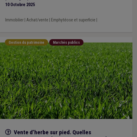
10 Octobre 2025
Immobilier
|
Achat/vente
|
Emphytéose et superficie
|
Gestion du patrimoine
Marchés publics
Q/R
Vente d’herbe sur pied. Quelles