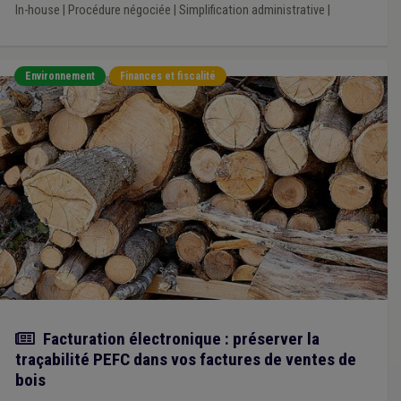
In-house
|
Procédure négociée
|
Simplification administrative
|
Environnement
Finances et fiscalité
Actualité
Facturation électronique : préserver la
traçabilité PEFC dans vos factures de ventes de
bois