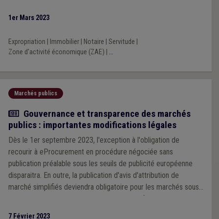
pouvoirs locaux pour les appuyer dans la réalisation des
opérations immobilières.
1er Mars 2023
Expropriation
|
Immobilier
|
Notaire
|
Servitude
|
Zone d'activité économique (ZAE)
|
...
Marchés publics
Actualité
Gouvernance et transparence des marchés
publics : importantes modifications légales
Dès le 1er septembre 2023, l'exception à l'obligation de
recourir à eProcurement en procédure négociée sans
publication préalable sous les seuils de publicité européenne
disparaitra. En outre, la publication d'avis d'attribution de
marché simplifiés deviendra obligatoire pour les marchés sous
les seuils de publicité européenne. L'objectif est d'améliorer la
transparence et le reporting en la matière.
7 Février 2023