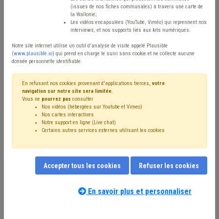
Type de contenu
(issues de nos fiches communales) à travers une carte de
la Wallonie;
Avis / Actions
Les vidéos encapsulées (YouTube, Viméo) qui reprennent nos
interviews, et nos supports liés aux kits numériques.
Réinitialiser
Notre site internet utilise un outil d'analyse de visite appelé Plausible
(
www.plausible.io
) qui prend en charge le suivi sans cookie et ne collecte aucune
donnée personnelle identifiable.
Filtrer cette requête avec des mots-clés
En refusant nos cookies provenant d'applications tierces,
votre
navigation sur notre site sera limitée
.
Vous ne
pourrez pas
consulter
Nos vidéos (hébergées sur Youtube et Vimeo)
⇒ Achat/vente
(
retirer le mot clé
)
Nos cartes interactives
Notre support en ligne (Live chat)
⇒ Procédure négociée
(
retirer le mot clé
)
Publicité
(10)
Certains autres services externes utilisant les cookies
Pouvoir adjudicateur
(10)
⇒ Adjudication
(
retirer le mot clé
)
Bois
(8)
Cahier des charges
(8)
Publication
(8)
Immobilier
(6)
Accepter tous les cookies
Refuser les cookies
Concurrence
(4)
CDLD
(4)
Notaire
(4)
Forêt
(4)
Coronavirus
(3)
Compétence des organes
(3)
Recours
(3)
Simplification administrative
(3)
Location
(3)
En savoir plus et personnaliser
Notre expert(e) associé(e) au terme
Attribution de marché
(3)
Commerce
(3)
que vous recherchez
(merci de prendre
Ancrage local
(3)
Emphytéose et superficie
(3)
connaissance de notre
politique d'assistance-
Conseiller communal
(2)
Fiscalité
(2)
Entreprise
(2)