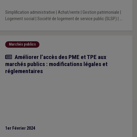
Simplification administrative
|
Achat/vente
|
Gestion patrimoniale
|
Logement social
|
Société de logement de service public (SLSP)
|
...
Marchés publics
Article
Améliorer l’accès des PME et TPE aux
marchés publics : modifications légales et
réglementaires
1er Février 2024