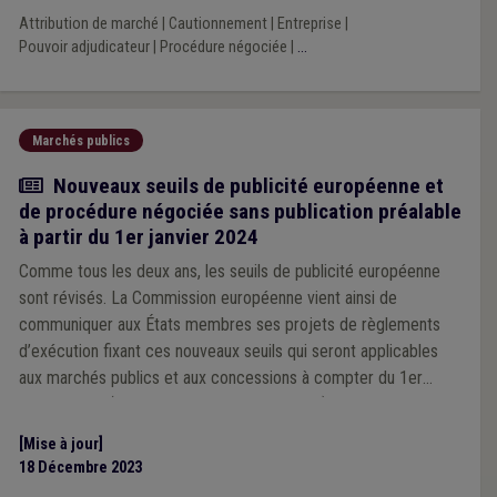
Attribution de marché
|
Cautionnement
|
Entreprise
|
Pouvoir adjudicateur
|
Procédure négociée
|
...
Marchés publics
Actualité
Nouveaux seuils de publicité européenne et
de procédure négociée sans publication préalable
à partir du 1er janvier 2024
Comme tous les deux ans, les seuils de publicité européenne
sont révisés. La Commission européenne vient ainsi de
communiquer aux États membres ses projets de règlements
d’exécution fixant ces nouveaux seuils qui seront applicables
aux marchés publics et aux concessions à compter du 1er
janvier 2024 (pour les années 2024 et 2025).
[Mise à jour]
18 Décembre 2023