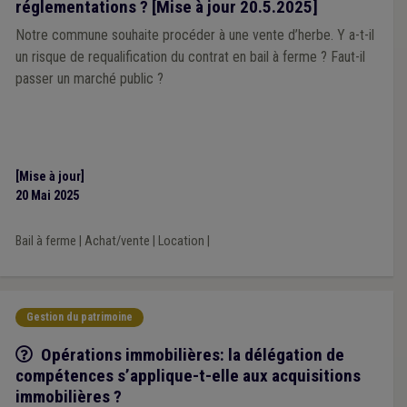
réglementations ? [Mise à jour 20.5.2025]
Notre commune souhaite procéder à une vente d’herbe. Y a-t-il
un risque de requalification du contrat en bail à ferme ? Faut-il
passer un marché public ?
[Mise à jour]
20 Mai 2025
Bail à ferme
|
Achat/vente
|
Location
|
Gestion du patrimoine
Q/R
Opérations immobilières: la délégation de
compétences s’applique-t-elle aux acquisitions
immobilières ?