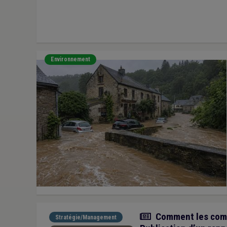
Environnement
Actualité
Comment les commu
Stratégie/Management