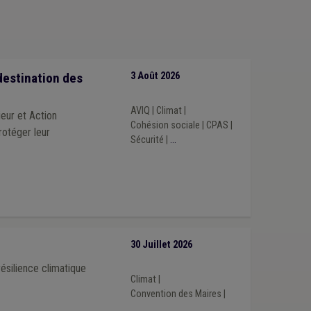
 city
(1)
Règlement de travail
(1)
Sport
(1)
e transversal (PST)
(1)
Police
(1)
ce
(1)
Zone de secours
(1)
Carburant
(1)
Politique agricole économique (PAC)
(1)
Taxe
(1)
destination des
3 Août 2026
AVIQ
|
Climat
|
ieur et Action
Cohésion sociale
|
CPAS
|
rotéger leur
Sécurité
|
...
30 Juillet 2026
ésilience climatique
Climat
|
Convention des Maires
|