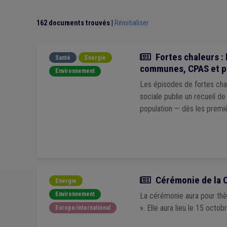
Cadastre
(1)
Catastrophe naturelle
(1)
Chôma
Télécommunication
(1)
Tourisme
(1)
Transpor
162 documents trouvés
|
Réinitialiser
Protection de la nature
(1)
Nucléaire
(1)
Permi
Centrale d'achat
(1)
Audit
(1)
Édition
(1)
Éco
FRIC
(1)
ILA
(1)
Intelligence artificielle
(1)
FW
Actualité
Fortes chaleurs : 
Santé
Energie
communes, CPAS et p
Environnement
Les épisodes de fortes chal
sociale publie un recueil d
population — dès les premi
Actualité
Cérémonie de la C
Energie
Environnement
La cérémonie aura pour thèm
». Elle aura lieu le 15 oct
Europe/international