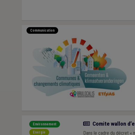
Communication
Actualité
Comite wallon d’ex
Environnement
Energie
Dans le cadre du décret « n