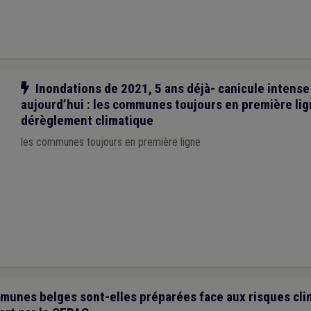
Notre action
Inondations de 2021, 5 ans déjà- canicule intens
aujourd’hui : les communes toujours en première lig
dérèglement climatique
les communes toujours en première ligne
nes belges sont-elles préparées face aux risques cli