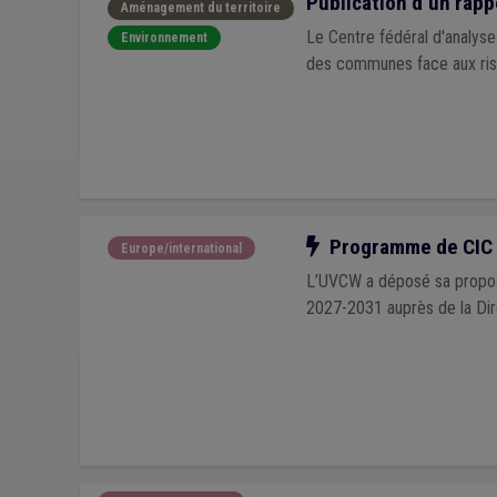
Publication d’un rapp
Aménagement du territoire
Le Centre fédéral d'analyse
Environnement
des communes face aux ris
Notre action
Programme de CIC :
Europe/international
L’UVCW a déposé sa propos
2027-2031 auprès de la Dir