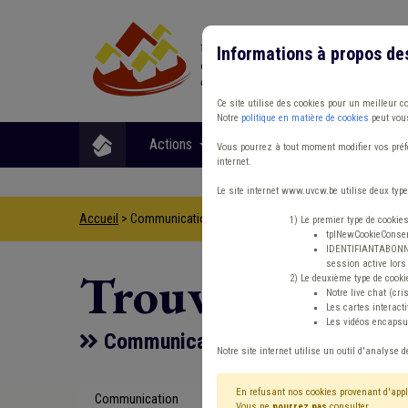
Informations à propos de
Ce site utilise des cookies pour un meilleur c
Notre
politique en matière de cookies
peut vous
Actions
Matières
Format
Vous pourrez à tout moment modifier vos préfé
internet.
Le site internet www.uvcw.be utilise deux type
Accueil
> Communication Climat Espace vert
1) Le premier type de cookie
tplNewCookieConsent
IDENTIFIANTABONNE :
session active lors 
Trouver un co
2) Le deuxième type de cooki
Notre live chat (cri
Les cartes interac
Les vidéos encapsul
Communication Climat Espace ver
Notre site internet utilise un outil d'analyse d
En refusant nos cookies provenant d'appl
Communication
Type de con
Vous ne
pourrez pas
consulter