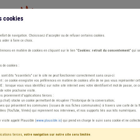
s cookies
Vous travaillez dans un/une
onfort de navigation. Choisissez d'accepter ou de refuser certains cookies.
 aider à faire ce choix.
ions
Publications
Outils
Fiches communa
rences en matière de cookies en cliquant sur le lien "
Cookies: retrait du consentement
" qui s
s de cookies :
s sont dits "essentiels" car le site ne peut fonctionner correctement sans ceux-ci:
 : ce cookie enregistre vos préférences en matière de cookies afin de ne pas vous représenter cette
 lorsque vous vous identifiez sur notre site internet avec votre identifiant et mot de passe, ce co
de votre prochaine visite.
ntenu
es proviennent d'applications tierces :
sp.chat) stocke un cookie permettant de récupérer l'historique de la conversation;
tives qui présentent les communes (issues de nos fiches communales) à travers une carte de la W
ées (YouTube, Viméo) qui reprennent nos interviews, et nos supports liés aux kits numériques.
t
e visite appelé Plausible (
www.plausible.io
) qui prend en charge le suivi sans cookie et ne collect
ications tierces,
votre navigation sur notre site sera limitée
.
tenu
Avis / Actions