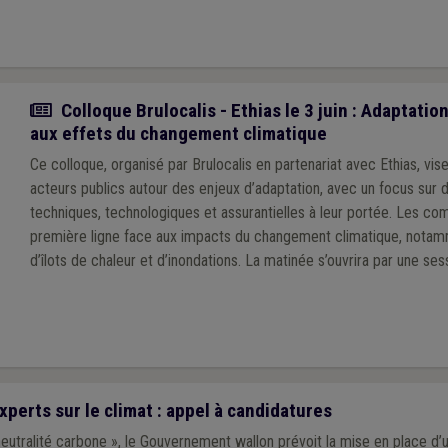
Actualité
Colloque Brulocalis - Ethias le 3 juin : Adaptat
aux effets du changement climatique
Ce colloque, organisé par Brulocalis en partenariat avec Ethias, vis
acteurs publics autour des enjeux d’adaptation, avec un focus sur 
techniques, technologiques et assurantielles à leur portée. Les c
première ligne face aux impacts du changement climatique, nota
d’îlots de chaleur et d’inondations. La matinée s’ouvrira par une se
consacrée aux principaux risques climatiques et à leurs implication
communes. Elle se poursuivra par un premier temps d’échanges aut
terrain et des défis rencontrés par les communes. Après une paus
partie sera dédiée aux solutions concrètes d’adaptation et de gest
perts sur le climat : appel à candidatures
eutralité carbone », le Gouvernement wallon prévoit la mise en place d’