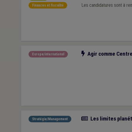
Les candidatures sont à rent
Finances et fiscalité
Notre action
Agir comme Centre E
Europe/international
Article
Les limites planét
Stratégie/Management