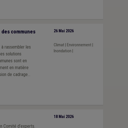
ion des communes
26 Mai 2026
Climat
|
Environnement
|
e à rassembler les
Inondation
|
des solutions
ommunes sont en
mment en matière
ssion de cadrage
s pour les
our des réalités de
e, une deuxième
ion des risques.
18 Mai 2026
un Comité d’experts.