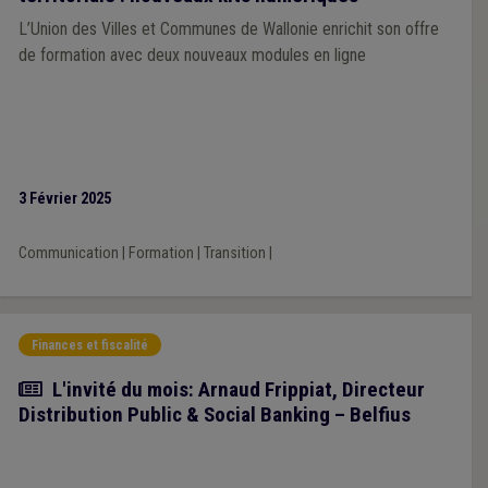
L’Union des Villes et Communes de Wallonie enrichit son offre
de formation avec deux nouveaux modules en ligne
3 Février 2025
Communication
|
Formation
|
Transition
|
Finances et fiscalité
Article
L'invité du mois: Arnaud Frippiat, Directeur
Distribution Public & Social Banking – Belfius