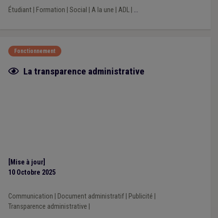
Étudiant
|
Formation
|
Social
|
A la une
|
ADL
|
...
Fonctionnement
Fiche focus
La transparence administrative
[Mise à jour]
10 Octobre 2025
Communication
|
Document administratif
|
Publicité
|
Transparence administrative
|