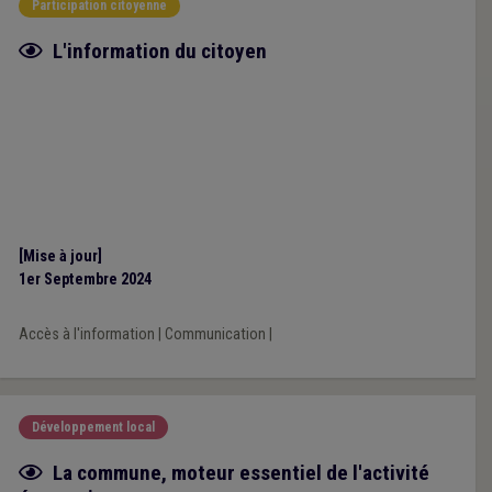
Participation citoyenne
Fiche focus
L'information du citoyen
[Mise à jour]
1er Septembre 2024
Accès à l'information
|
Communication
|
Développement local
Fiche focus
La commune, moteur essentiel de l'activité