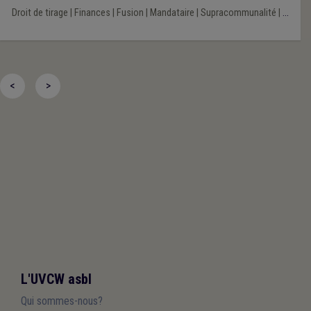
Droit de tirage
|
Finances
|
Fusion
|
Mandataire
|
Supracommunalité
|
...
<
>
L'UVCW asbl
Qui sommes-nous?