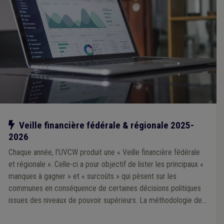
Notre action
Veille financière fédérale & régionale 2025-
2026
Chaque année, l’UVCW produit une « Veille financière fédérale
et régionale ». Celle-ci a pour objectif de lister les principaux «
manques à gagner » et « surcoûts » qui pèsent sur les
communes en conséquence de certaines décisions politiques
issues des niveaux de pouvoir supérieurs. La méthodologie de
la Veille 2025 repose sur une analyse prioritairement portée sur