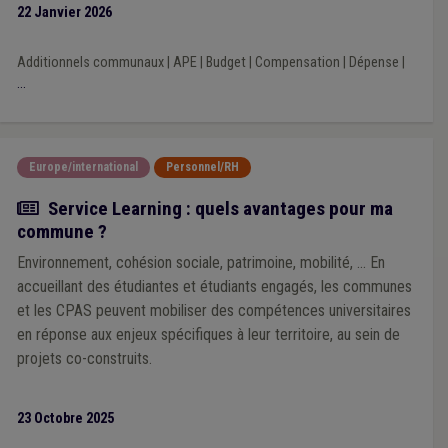
l’impact financier des décisions prises par les exécutifs régional
22 Janvier 2026
et fédéral au cours de la mandature communale 2024-2030.
Additionnels communaux
|
APE
|
Budget
|
Compensation
|
Dépense
|
...
Europe/international
Personnel/RH
Actualité
Service Learning : quels avantages pour ma
commune ?
Environnement, cohésion sociale, patrimoine, mobilité, ... En
accueillant des étudiantes et étudiants engagés, les communes
et les CPAS peuvent mobiliser des compétences universitaires
en réponse aux enjeux spécifiques à leur territoire, au sein de
projets co-construits.
23 Octobre 2025