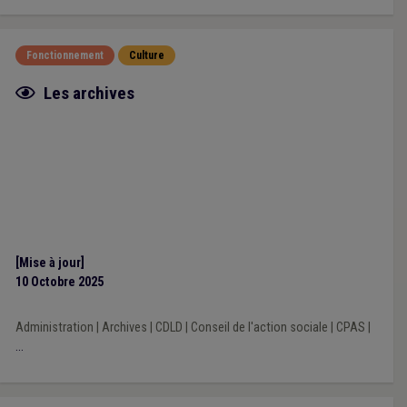
Fonctionnement
Culture
Fiche focus
Les archives
[Mise à jour]
10 Octobre 2025
Administration
|
Archives
|
CDLD
|
Conseil de l'action sociale
|
CPAS
|
...