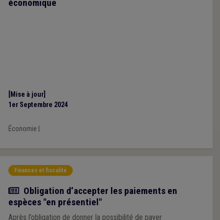
économique
[Mise à jour]
1er Septembre 2024
Économie
|
Finances et fiscalité
Actualité
Obligation d’accepter les paiements en
espèces "en présentiel"
Après l’obligation de donner la possibilité de payer