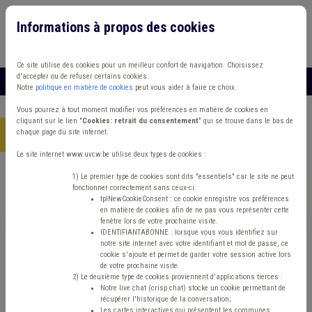
Informations à propos des cookies
Connexion
Vous travaillez dans un/une
Ce site utilise des cookies pour un meilleur confort de navigation. Choisissez
d'accepter ou de refuser certains cookies.
MENU
Notre
politique en matière de cookies
peut vous aider à faire ce choix.
Vous pourrez à tout moment modifier vos préférences en matière de cookies en
cliquant sur le lien "
Cookies: retrait du consentement
" qui se trouve dans le bas de
chaque page du site internet.
Accueil
> Communication Économie Archives
Le site internet www.uvcw.be utilise deux types de cookies :
Trouver un contenu
1) Le premier type de cookies sont dits "essentiels" car le site ne peut
fonctionner correctement sans ceux-ci:
tplNewCookieConsent : ce cookie enregistre vos préférences
en matière de cookies afin de ne pas vous représenter cette
Communication Économie Archives
fenêtre lors de votre prochaine visite.
IDENTIFIANTABONNE : lorsque vous vous identifiez sur
notre site internet avec votre identifiant et mot de passe, ce
cookie s'ajoute et permet de garder votre session active lors
Communication
de votre prochaine visite.
2) Le deuxième type de cookies proviennent d'applications tierces :
Notre live chat (crisp.chat) stocke un cookie permettant de
Type de contenu
récupérer l'historique de la conversation;
Les cartes interactives qui présentent les communes