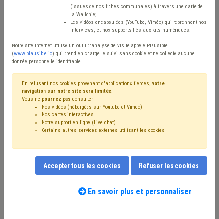
(issues de nos fiches communales) à travers une carte de
Avis / Actions
la Wallonie;
Les vidéos encapsulées (YouTube, Viméo) qui reprennent nos
Réinitialiser
interviews, et nos supports liés aux kits numériques.
Notre site internet utilise un outil d'analyse de visite appelé Plausible
(
www.plausible.io
) qui prend en charge le suivi sans cookie et ne collecte aucune
donnée personnelle identifiable.
Filtrer cette requête avec des mots-clés
En refusant nos cookies provenant d'applications tierces,
votre
navigation sur notre site sera limitée
.
Vous ne
pourrez pas
consulter
⇒ Économie
(
retirer le mot clé
)
Nos vidéos (hébergées sur Youtube et Vimeo)
⇒ Communication
(
retirer le mot clé
)
Entreprise
(22)
Nos cartes interactives
ADL
(19)
Coronavirus
(19)
Commerce
(16)
Emploi
(15)
Notre support en ligne (Live chat)
Certains autres services externes utilisant les cookies
⇒ Archives
(
retirer le mot clé
)
Investissement
(11)
CPAS
(10)
Développement local
(10)
Subvention
(8)
Social
(7)
Informatique
(7)
Inondation
(7)
Climat
(7)
Pouvoir adjudicateur
(7)
Plan de relance
(6)
Budget
(6)
Accepter tous les cookies
Refuser les cookies
Environnement
(6)
Entrepreneur
(6)
Finances
(6)
Nos experts associés au terme que
Formation
(6)
Pension
(6)
Appel à projet
(6)
vous recherchez
(merci de prendre
En savoir plus et personnaliser
Économie circulaire
(5)
Simplification administrative
(5)
connaissance de notre
politique d'assistance-
Mobilité
(5)
Développement durable
(5)
Énergie
(5)
conseil
) :
Économie sociale
(5)
Comptabilité
(5)