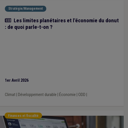
Stratégie/Management
Article
Les limites planétaires et l'économie du donut
: de quoi parle-t-on ?
1er Avril 2026
Climat
|
Développement durable
|
Économie
|
ODD
|
Finances et fiscalité