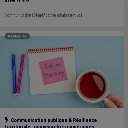
4 Février 2025
Communication
|
Simplification administrative
|
Mandataires
Notre action
Communication publique & Résilience
territoriale : nouveaux kits numériques