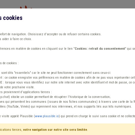
s cookies
Vous travaillez dans un/une
onfort de navigation. Choisissez d'accepter ou de refuser certains cookies.
 aider à faire ce choix.
ions
Publications
Outils
Fiches communa
rences en matière de cookies en cliquant sur le lien "
Cookies: retrait du consentement
" qui s
s de cookies :
s sont dits "essentiels" car le site ne peut fonctionner correctement sans ceux-ci:
 : ce cookie enregistre vos préférences en matière de cookies afin de ne pas vous représenter cette
 lorsque vous vous identifiez sur notre site internet avec votre identifiant et mot de passe, ce co
de votre prochaine visite.
ntenu
es proviennent d'applications tierces :
sp.chat) stocke un cookie permettant de récupérer l'historique de la conversation;
tives qui présentent les communes (issues de nos fiches communales) à travers une carte de la W
ées (YouTube, Viméo) qui reprennent nos interviews, et nos supports liés aux kits numériques.
e visite appelé Plausible (
www.plausible.io
) qui prend en charge le suivi sans cookie et ne collect
ications tierces,
votre navigation sur notre site sera limitée
.
tenu
Avis / Actions