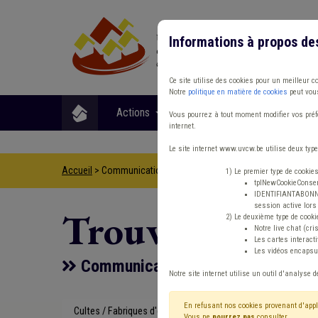
Informations à propos de
Ce site utilise des cookies pour un meilleur c
Notre
politique en matière de cookies
peut vous
Actions
Matières
Format
Vous pourrez à tout moment modifier vos préfé
internet.
Le site internet www.uvcw.be utilise deux type
Accueil
> Communication Économie Cultes
1) Le premier type de cookie
tplNewCookieConsent
IDENTIFIANTABONNE :
session active lors 
Trouver un co
2) Le deuxième type de cooki
Notre live chat (cri
Les cartes interac
Les vidéos encapsul
Communication Économie Cultes
Notre site internet utilise un outil d'analyse d
En refusant nos cookies provenant d'appl
Cultes / Fabriques d'églises
Type de con
Vous ne
pourrez pas
consulter