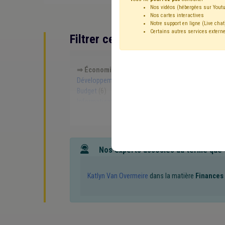
Nos vidéos (hébergées sur Youtu
Nos cartes interactives
Notre support en ligne (Live chat
Certains autres services externe
Filtrer cette requête avec des 
⇒ Économie
(
retirer le mot clé
)
⇒ Communicat
Développement local
(10)
Subvention
(8)
Soci
Budget
(6)
Formation
(6)
Environnement
(6)
Informatisation
(5)
Développement durable
(5)
Taxe
(4)
UVCW
(4)
Finances
(4)
Aménagement
Circuit court
(3)
Compensation
(3)
Démocratie
Administration
(3)
Fiscalité
(3)
Fonds des co
Surendettement
(2)
Recours
(2)
Salaire
(2)
Nos experts associés au terme que
Gouvernance
(2)
Europe
(2)
Additionnels co
Observatoire des finances communales
(2)
Résea
Société de logement de service public (SLSP)
(1)
Katlyn Van Overmeire
dans la matière
Finances 
Zone d'activité économique (ZAE)
(1)
Zone de po
Édition
(1)
Exportation
(1)
Faillite
(1)
FWB
(1
Smart city
(1)
Régie
(1)
Règlement de travail
(1
Participation des citoyens
(1)
Patrimoine
(1)
P