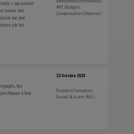
Additionnels communaux
|
rcoûts » qui pèsent
APE
|
Budget
|
es issues des
Compensation
|
Dépense
|
repose sur une
...
prises par les
 2024-2030.
23 Octobre 2025
 engagés, les
Étudiant
|
Formation
|
écifiques à leur
Social
|
A la une
|
ADL
|
...