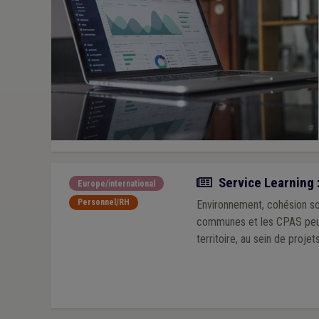
Actualité
Service Learning 
Europe/international
Personnel/RH
Environnement, cohésion soci
communes et les CPAS peuve
territoire, au sein de projet