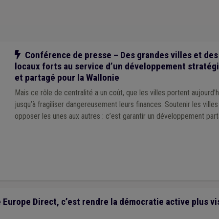
lier urbain
(1)
Décès
(1)
Crèche
(1)
Construction
(1)
Consultation po
ne
(1)
Archives
(1)
Association sans but lucratif (ASBL)
(1)
Banque
(1)
(1)
Étudiant
(1)
Fonction consultative
(1)
Fonction publique
(1)
Hôpi
Droit d'auteur
(1)
Dumping social
(1)
Éclairage public
(1)
Enseigneme
Transparence administrative
(1)
Crise énergétique
(1)
Enquête UVCW
(1)
Notre action
Conférence de presse – Des grandes villes et des
Voirie
(1)
Procédure négociée
(1)
PRI
(1)
Piscine
(1)
Service à domic
locaux forts au service d’un développement stratég
et partagé pour la Wallonie
Mais ce rôle de centralité a un coût, que les villes portent aujourd’
jusqu’à fragiliser dangereusement leurs finances. Soutenir les villes ne revient pas à
opposer les unes aux autres : c’est garantir un développement part
urope Direct, c’est rendre la démocratie active plus vi