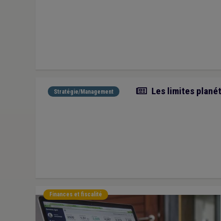
Article
Les limites planét
Stratégie/Management
Finances et fiscalité