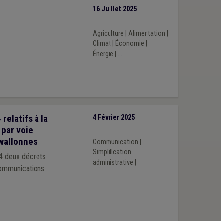
16 Juillet 2025
Agriculture
|
Alimentation
|
Climat
|
Économie
|
Énergie
|
...
elatifs à la
4 Février 2025
 par voie
 wallonnes
Communication
|
Simplification
24 deux décrets
administrative
|
 communications