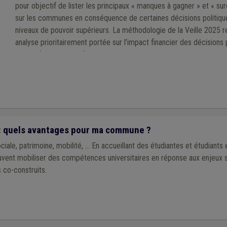
pour objectif de lister les principaux « manques à gagner » et « su
sur les communes en conséquence de certaines décisions politiqu
niveaux de pouvoir supérieurs. La méthodologie de la Veille 2025 
analyse prioritairement portée sur l’impact financier des décisions 
exécutifs régional et fédéral au cours de la mandature communale
: quels avantages pour ma commune ?
ale, patrimoine, mobilité, ... En accueillant des étudiantes et étudiants
nt mobiliser des compétences universitaires en réponse aux enjeux sp
s co-construits.