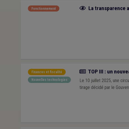
Fiche focus
La transparence a
Fonctionnement
Actualité
TOP III : un nouve
Finances et fiscalité
Nouvelles technologies
Le 10 juillet 2025, une cir
tirage décidé par le Gouver