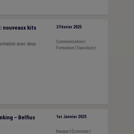
: nouveaux kits
3 Février 2025
Communication
|
formation avec deux
Formation
|
Transition
|
nking – Belfius
1er Janvier 2025
Banque
|
Économie
|