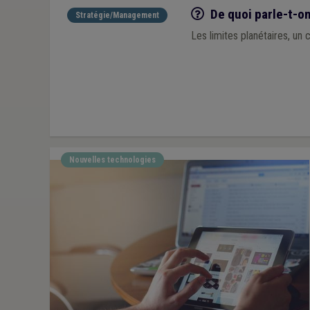
Q/R
De quoi parle-t-on
Stratégie/Management
Les limites planétaires, un 
Nouvelles technologies