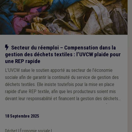
Notre action
Secteur du réemploi – Compensation dans la
gestion des déchets textiles : l’UVCW plaide pour
une REP rapide
L’UVCW salue le soutien apporté au secteur de l’économie
sociale afin de garantir la continuité du service de gestion des
déchets textiles. Elle insiste toutefois pour la mise en place
rapide d’une REP textile, afin que les producteurs soient mis
devant leur responsabilité et financent la gestion des déchets
textiles au coût-réel et complet. Le soutien public à la filière
(pour compenser l’absence de responsabilité des producteurs)
18 Septembre 2025
ne peut être qu’une solution temporaire.
Déchet
|
Économie sociale
|