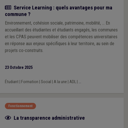
Actualité
Service Learning : quels avantages pour ma
commune ?
Environnement, cohésion sociale, patrimoine, mobilité, ... En
accueillant des étudiantes et étudiants engagés, les communes
et les CPAS peuvent mobiliser des compétences universitaires
en réponse aux enjeux spécifiques à leur territoire, au sein de
projets co-construits.
23 Octobre 2025
Étudiant
|
Formation
|
Social
|
A la une
|
ADL
|
...
Fonctionnement
Fiche focus
La transparence administrative