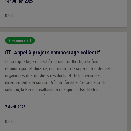
1er Juillet 2025
fin au manque à gagner que le retard de transposition de cette
obligation fait subir aux villes et communes belges.
Déchet
|
Environnement
Actualité
Appel à projets compostage collectif
Le compostage collectif est une méthode, à la fois
économique et durable, qui permet de séparer les déchets
organiques des déchets résiduels et de les valoriser
directement à la source. Afin de faciliter l’accès à cette
solution, la Région wallonne a désigné un Facilitateur
Compostage Collectif, chargé d'accompagner et de soutenir la
mise en place de nouveaux sites de compostage collectif. Cet
7 Avril 2025
accompagnement est notamment proposé aux communes
wallonnes via un appel à projets. Les candidatures doivent être
Déchet
|
envoyées au plus tard le 30 juin 2025.