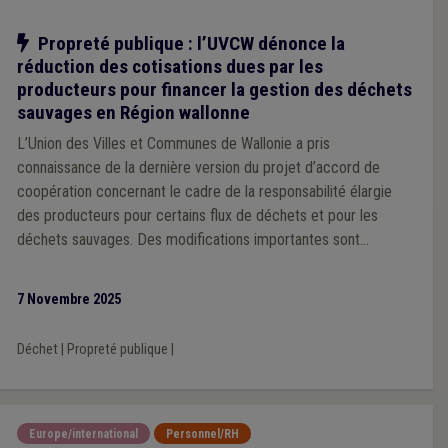
Notre action
Propreté publique : l’UVCW dénonce la
réduction des cotisations dues par les
producteurs pour financer la gestion des déchets
sauvages en Région wallonne
L’Union des Villes et Communes de Wallonie a pris
connaissance de la dernière version du projet d’accord de
coopération concernant le cadre de la responsabilité élargie
des producteurs pour certains flux de déchets et pour les
déchets sauvages. Des modifications importantes sont
intervenues depuis la deuxième lecture au Gouvernement qui
justifient une nouvelle consultation de notre association.
7 Novembre 2025
Déchet
|
Propreté publique
|
Europe/international
Personnel/RH