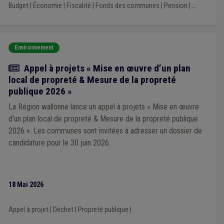
Budget
|
Économie
|
Fiscalité
|
Fonds des communes
|
Pension
|
...
Intelligence artificielle
(1)
Notaire
(1)
Procédure négociée
(1)
PRI
(1)
Sanitaire
(1)
Service à domicile
(1)
Réfugié
(1)
Usufruit
(1)
Vie privée
(1)
Zone d'activité économique (ZAE)
(1)
Zone de police
(1)
Zone de secours
(1)
AVIQ
(1)
Environnement
Tutelle
(1)
Circulaire budgétaire
(1)
Carburant
(1)
Actualité
Appel à projets « Mise en œuvre d’un plan
Centrale d'achat
(1)
Écologie
(1)
Dératisation
(1)
local de propreté & Mesure de la propreté
Contrat
(1)
Édition
(1)
Espace vert
(1)
Exportation
(1)
Faillite
(1)
FWB
(1)
Friche
(1)
GRAPA
(1)
Horeca
(1)
publique 2026 »
La Région wallonne lance un appel à projets « Mise en œuvre
d’un plan local de propreté & Mesure de la propreté publique
2026 ». Les communes sont invitées à adresser un dossier de
candidature pour le 30 juin 2026.
18 Mai 2026
Appel à projet
|
Déchet
|
Propreté publique
|