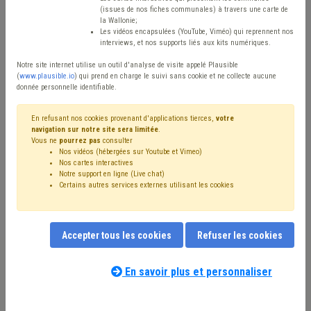
(issues de nos fiches communales) à travers une carte de
Avis / Actions
la Wallonie;
Les vidéos encapsulées (YouTube, Viméo) qui reprennent nos
Réinitialiser
interviews, et nos supports liés aux kits numériques.
Notre site internet utilise un outil d'analyse de visite appelé Plausible
(
www.plausible.io
) qui prend en charge le suivi sans cookie et ne collecte aucune
donnée personnelle identifiable.
Filtrer cette requête avec des mots-clés
En refusant nos cookies provenant d'applications tierces,
votre
navigation sur notre site sera limitée
.
Vous ne
pourrez pas
consulter
⇒ Déchet
(
retirer le mot clé
)
Nos vidéos (hébergées sur Youtube et Vimeo)
⇒ Économie
(
retirer le mot clé
)
Nos cartes interactives
⇒ Communication
(
retirer le mot clé
)
Notre support en ligne (Live chat)
Certains autres services externes utilisant les cookies
Propreté publique
(36)
Entreprise
(25)
Subvention
(21)
Coût-vérité
(21)
Coronavirus
(21)
Délinquance environnementale
(19)
ADL
(19)
Inondation
(18)
Commerce
(17)
Taxe
(17)
Emploi
(15)
Accepter tous les cookies
Refuser les cookies
Pollution
(14)
Subside
(14)
Appel à projet
(13)
Nos experts associés au terme que
Sols
(13)
Développement durable
(13)
vous recherchez
(merci de prendre
En savoir plus et personnaliser
Environnement
(12)
Investissement
(11)
connaissance de notre
politique d'assistance-
Intercommunale
(10)
Énergie
(10)
conseil
) :
Développement local
(10)
Assainissement
(10)