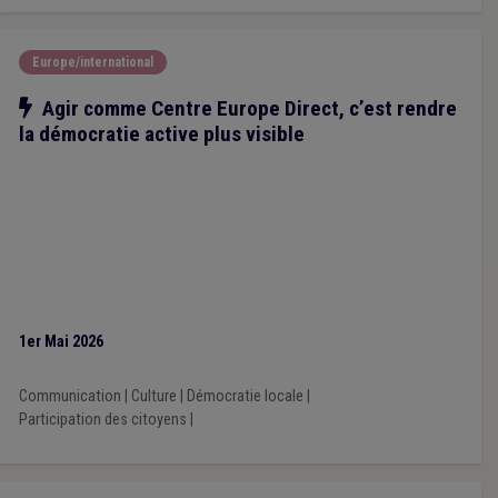
Europe/international
Notre action
Agir comme Centre Europe Direct, c’est rendre
la démocratie active plus visible
1er Mai 2026
Communication
|
Culture
|
Démocratie locale
|
Participation des citoyens
|