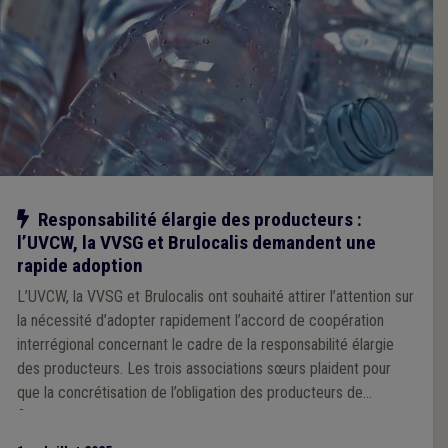
Notre action
Responsabilité élargie des producteurs :
l’UVCW, la VVSG et Brulocalis demandent une
rapide adoption
L’UVCW, la VVSG et Brulocalis ont souhaité attirer l’attention sur
la nécessité d’adopter rapidement l’accord de coopération
interrégional concernant le cadre de la responsabilité élargie
des producteurs. Les trois associations sœurs plaident pour
que la concrétisation de l’obligation des producteurs de
financer les coûts de collecte et d’élimination des déchets
sauvages intervienne le plus rapidement possible afin de mettre