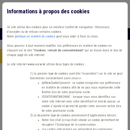
Informations à propos des cookies
Connexion
Vous travaillez dans un/une
Ce site utilise des cookies pour un meilleur confort de navigation. Choisissez
d'accepter ou de refuser certains cookies.
MENU
Notre
politique en matière de cookies
peut vous aider à faire ce choix.
Vous pourrez à tout moment modifier vos préférences en matière de cookies en
cliquant sur le lien "
Cookies: retrait du consentement
" qui se trouve dans le bas de
chaque page du site internet.
Accueil
> Communication Économie Déchet
Le site internet www.uvcw.be utilise deux types de cookies :
Trouver un contenu
1) Le premier type de cookies sont dits "essentiels" car le site ne peut
fonctionner correctement sans ceux-ci:
tplNewCookieConsent : ce cookie enregistre vos préférences
en matière de cookies afin de ne pas vous représenter cette
Communication Économie Déchet
fenêtre lors de votre prochaine visite.
IDENTIFIANTABONNE : lorsque vous vous identifiez sur
notre site internet avec votre identifiant et mot de passe, ce
cookie s'ajoute et permet de garder votre session active lors
Communication
de votre prochaine visite.
2) Le deuxième type de cookies proviennent d'applications tierces :
Notre live chat (crisp.chat) stocke un cookie permettant de
Type de contenu
récupérer l'historique de la conversation;
Les cartes interactives qui présentent les communes