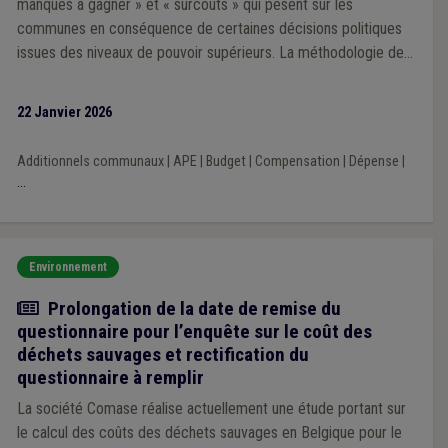
manques à gagner » et « surcoûts » qui pèsent sur les
communes en conséquence de certaines décisions politiques
issues des niveaux de pouvoir supérieurs. La méthodologie de
la Veille 2025 repose sur une analyse prioritairement portée sur
l’impact financier des décisions prises par les exécutifs régional
22 Janvier 2026
et fédéral au cours de la mandature communale 2024-2030.
Additionnels communaux
|
APE
|
Budget
|
Compensation
|
Dépense
|
...
Environnement
Actualité
Prolongation de la date de remise du
questionnaire pour l’enquête sur le coût des
déchets sauvages et rectification du
questionnaire à remplir
La société Comase réalise actuellement une étude portant sur
le calcul des coûts des déchets sauvages en Belgique pour le