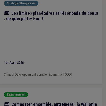
Stratégie/Management
Article
Les limites planétaires et l'économie du donut
: de quoi parle-t-on ?
1er Avril 2026
Climat
|
Développement durable
|
Économie
|
ODD
|
Environnement
Article
Composter ensemble, autrement : la Wallonie