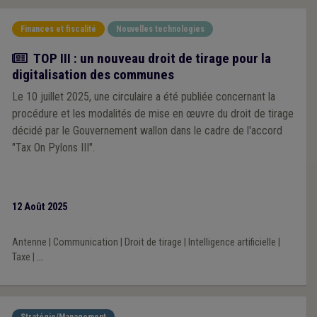
Finances et fiscalité
Nouvelles technologies
Actualité
TOP III : un nouveau droit de tirage pour la
digitalisation des communes
Le 10 juillet 2025, une circulaire a été publiée concernant la
procédure et les modalités de mise en œuvre du droit de tirage
décidé par le Gouvernement wallon dans le cadre de l'accord
"Tax On Pylons III".
12 Août 2025
Antenne
|
Communication
|
Droit de tirage
|
Intelligence artificielle
|
Taxe
|
...
Stratégie/Management