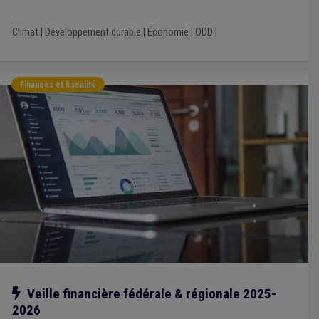
Climat
|
Développement durable
|
Économie
|
ODD
|
Finances et fiscalité
Notre action
Veille financière fédérale & régionale 2025-
2026