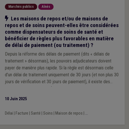
Marchés publics
Aînés
Notre action
Les maisons de repos et/ou de maisons de
repos et de soins peuvent-elles être considérées
comme dispensateurs de soins de santé et
bénéficier de règles plus favorables en matière
de délai de paiement (ou traitement) ?
Depuis la réforme des délais de paiement (dits « délais de
traitement » désormais), les pouvoirs adjudicateurs doivent
payer de manière plus rapide. Si la règle est désormais celle
d’un délai de traitement uniquement de 30 jours (et non plus 30
jours de vérification et 30 jours de paiement), il existe des
exceptions dont celle en faveur des « adjudicateurs qui
dispensent des soins de santé ».
10 Juin 2025
Délai
|
Facture
|
Santé
|
Soins
|
Maison de repos
|
...