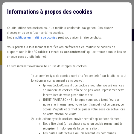
Informations à propos des cookies
Connexion
Vous travaillez dans un/une
Ce site utilise des cookies pour un meilleur confort de navigation. Choisissez
d'accepter ou de refuser certains cookies.
MENU
Notre
politique en matière de cookies
peut vous aider à faire ce choix.
Vous pourrez à tout moment modifier vos préférences en matière de cookies en
cliquant sur le lien "
Cookies: retrait du consentement
" qui se trouve dans le bas de
chaque page du site internet.
Accueil
> Communication Économie Délai
Le site internet www.uvcw.be utilise deux types de cookies :
Trouver un contenu
1) Le premier type de cookies sont dits "essentiels" car le site ne peut
fonctionner correctement sans ceux-ci:
tplNewCookieConsent : ce cookie enregistre vos préférences
en matière de cookies afin de ne pas vous représenter cette
Communication Économie Délai
fenêtre lors de votre prochaine visite.
IDENTIFIANTABONNE : lorsque vous vous identifiez sur
notre site internet avec votre identifiant et mot de passe, ce
cookie s'ajoute et permet de garder votre session active lors
Communication
de votre prochaine visite.
2) Le deuxième type de cookies proviennent d'applications tierces :
Notre live chat (crisp.chat) stocke un cookie permettant de
Type de contenu
récupérer l'historique de la conversation;
Les cartes interactives qui présentent les communes