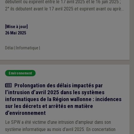
débutent ou expirent entre le 17 avril 2025 et le 16 juin 2025 ;
2° ils débutent avant le 17 avril 2025 et expirent avant ou après
le 16 juin 2025.
[Mise à jour]
26 Mai 2025
Délai
|
Informatique
|
Environnement
Actualité
Prolongation des délais impactés par
l’intrusion d’avril 2025 dans les systèmes
informatiques de la Région wallonne : incidences
sur les décrets et arrêtés en matière
d’environnement
Le SPW a été victime d’une intrusion d'ampleur dans son
système informatique au mois d’avril 2025. En concertation