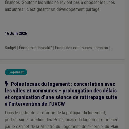
finances. Soutenir les villes ne revient pas à opposer les unes
Enquête UVCW
(1)
aux autres : c’est garantir un développement partagé.
Spezifische Inhalte für deutschsprachige Gemeinden
(1)
Transparence administrative
(1)
Formations UVCW
(1)
DynaLo
(1)
CLE
(1)
Forêt
(1)
Propreté publique
(1)
Terres excavées
(1)
Accès à l'information
(1)
Réseau
(1)
FRIC
(1)
Conseiller en rénovation urbaine
(1)
ILA
(1)
16 Juin 2026
Intelligence artificielle
(1)
GRD
(1)
Horeca
(1)
Écologie
(1)
Édition
(1)
Exportation
(1)
Faillite
(1)
Budget
|
Économie
|
Fiscalité
|
Fonds des communes
|
Pension
|
...
FWB
(1)
Synergie commune / CPAS
(1)
Service à domicile
(1)
Réfugié
(1)
PRI
(1)
Procédure négociée
(1)
Vie privée
(1)
Zone d'activité économique (ZAE)
(1)
Zone de police
(1)
Logement
Zone de secours
(1)
AVIQ
(1)
Agent constatateur
(1)
Code wallon du logement et de l'habitat durable
(1)
Notre action
Pôles locaux du logement : concertation avec
Centrale d'achat
(1)
Convention des Maires
(1)
les villes et communes – prolongation des délais
Smart city
(1)
Revenu d'intégration
(1)
et organisation d’une séance de rattrapage suite
Secret professionnel
(1)
Télécommunication
(1)
à l’intervention de l’UVCW
Télétravail
(1)
Titre-service
(1)
Travaux publics
(1)
Sport
(1)
Société de logement de service public (SLSP)
(1)
Dans le cadre de la réforme de la politique du logement,
portant sur la création des Pôles locaux du logement et menée
par le cabinet de la Ministre du Logement, de l’Énergie, du Plan