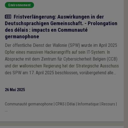
Environnement
Actualité
Fristverlängerung: Auswirkungen in der
Deutschsprachigen Gemeinschaft. - Prolongation
des délais : impacts en Communauté
germanophone
Der öffentliche Dienst der Wallonie (SPW) wurde im April 2025
Opfer eines massiven Hackerangriffs auf sein IT-System. In
Absprache mit dem Zentrum für Cybersicherheit Belgien (CCB)
und der wallonischen Regierung hat der Strategische Ausschuss
des SPW am 17. April 2025 beschlossen, vorübergehend alle
Internetverbindungen zu trennen, um den Grad der
Kompromittierung der IT-Infrastruktur zu bewerten und
26 Mai 2025
Sicherheitsmaßnahmen zu ergreifen. Vor dem Hintergrund der
zunehmenden Digitalisierung der öffentlichen Verwaltung sind
Communauté germanophone
|
CPAS
|
Délai
|
Informatique
|
Recours
|
auch die in den wallonischen Normen festgelegten Fristen, die
...
für die Dienststellen der Regierung, die öffentlichen Akteure,
die die IT-Umgebung des SPW nutzen, oder die Nutzer dieser
Dienste gelten, von diesem Vorfall betroffen. Daher sieht der