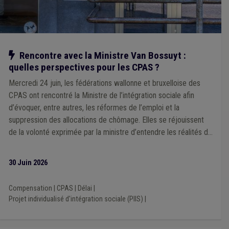
Rénovation urbaine
(3)
Réseau social
(2)
Sécurité sociale
(2)
Signalisation
(2)
Site à réaménager
(2)
Alimentation
(2)
Sanction administrative communale (SAC)
(2)
Stationnement
(2)
Prix
(2)
Notaire
(2)
Notre action
Rencontre avec la Ministre Van Bossuyt :
Projet individualisé d'intégration sociale (PIIS)
(2)
quelles perspectives pour les CPAS ?
Piscine
(2)
Surendettement
(2)
GRAPA
(2)
Indexation
(2)
Salaire
(2)
Redevance
(2)
Coût-vérité
(2)
Mercredi 24 juin, les fédérations wallonne et bruxelloise des
Violence
(2)
CCATM
(2)
A la une
(2)
Concurrence
(2)
CPAS ont rencontré la Ministre de l’intégration sociale afin
Congé
(2)
Construction
(2)
Décès
(2)
Contentieux
(2)
d’évoquer, entre autres, les réformes de l’emploi et la
Contrat de travail
(2)
Eau
(2)
Document administratif
(2)
suppression des allocations de chômage. Elles se réjouissent
E-gov
(2)
Élection
(2)
Électricité
(2)
Centre culturel
(2)
Additionnels communaux
(2)
Agriculture
(2)
APE
(2)
de la volonté exprimée par la ministre d’entendre les réalités de
Aide médicale urgente
(2)
International
(2)
terrain
Licenciement
(2)
Expulsion d'un logement
(2)
30 Juin 2026
Impétrants
(2)
IPP
(2)
Gaz
(2)
Gouvernance
(2)
Hôpital
(2)
Europe
(2)
Enquête publique
(2)
Police
(2)
Pesticide
(2)
Compensation
|
CPAS
|
Délai
|
Règlement général sur la protection des données (RGPD)
(2)
Projet individualisé d'intégration sociale (PIIS)
|
Observatoire des finances communales
(2)
PPP
(1)
Participation des citoyens
(1)
Patrimoine
(1)
Pauvreté
(1)
Nature
(1)
Kot
(1)
Maltraitance
(1)