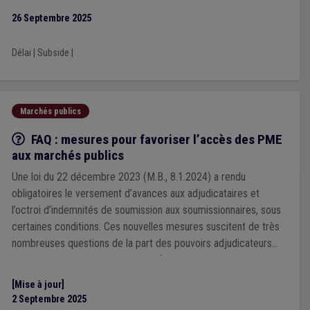
26 Septembre 2025
Délai
|
Subside
|
Marchés publics
Q/R
FAQ : mesures pour favoriser l’accès des PME
aux marchés publics
Une loi du 22 décembre 2023 (M.B., 8.1.2024) a rendu
obligatoires le versement d’avances aux adjudicataires et
l’octroi d’indemnités de soumission aux soumissionnaires, sous
certaines conditions. Ces nouvelles mesures suscitent de très
nombreuses questions de la part des pouvoirs adjudicateurs
locaux. Nous vous proposons une foire aux questions,
susceptible d’être mise à jour, les regroupant.
[Mise à jour]
2 Septembre 2025