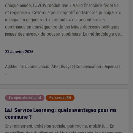
Chaque année, l’UVCW produit une « Veille financière fédérale
et régionale ». Celle-ci a pour objectif de lister les principaux «
manques à gagner » et « surcoûts » qui pèsent sur les
communes en conséquence de certaines décisions politiques
issues des niveaux de pouvoir supérieurs. La méthodologie de
la Veille 2025 repose sur une analyse prioritairement portée sur
l’impact financier des décisions prises par les exécutifs régional
22 Janvier 2026
et fédéral au cours de la mandature communale 2024-2030.
Additionnels communaux
|
APE
|
Budget
|
Compensation
|
Dépense
|
...
Europe/international
Personnel/RH
Actualité
Service Learning : quels avantages pour ma
commune ?
Environnement, cohésion sociale, patrimoine, mobilité, ... En