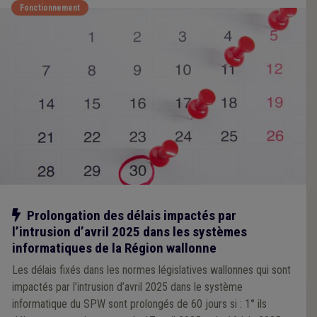
Fonctionnement
Erlass vom 15. Mai 2025 (M.B., 22.5.2025) vor, dass die in den
wallonischen gesetzlichen Normen festgelegten Fristen, die
von dem Eindringen in das IT-System des SPW im April 2025
betroffen sind, um 60 Tage verlängert werden, wenn: 1° sie
zwischen dem 17. April 2025 und dem 16. Juni 2025 beginnen
oder ablaufen; 2° sie vor dem 17. April 2025 beginnen und vor
oder nach dem 16. Juni 2025 ablaufen.
Notre action
Prolongation des délais impactés par
l’intrusion d’avril 2025 dans les systèmes
informatiques de la Région wallonne
Les délais fixés dans les normes législatives wallonnes qui sont
impactés par l’intrusion d’avril 2025 dans le système
informatique du SPW sont prolongés de 60 jours si : 1° ils