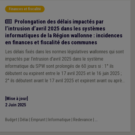
Finances et fiscalité
Actualité
Prolongation des délais impactés par
l’intrusion d’avril 2025 dans les systèmes
informatiques de la Région wallonne : incidences
en finances et fiscalité des communes
Les délais fixés dans les normes législatives wallonnes qui sont
impactés par l’intrusion d’avril 2025 dans le système
informatique du SPW sont prolongés de 60 jours si : 1° ils
débutent ou expirent entre le 17 avril 2025 et le 16 juin 2025 ;
2° ils débutent avant le 17 avril 2025 et expirent avant ou après
le 16 juin 2025.
[Mise à jour]
2 Juin 2025
Budget
|
Délai
|
Emprunt
|
Informatique
|
Redevance
|
...