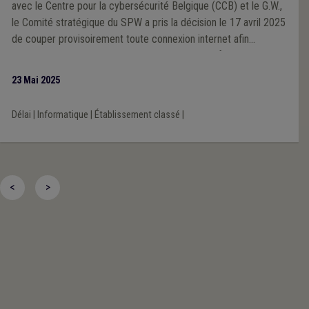
avec le Centre pour la cybersécurité Belgique (CCB) et le G.W.,
le Comité stratégique du SPW a pris la décision le 17 avril 2025
de couper provisoirement toute connexion internet afin
d'évaluer le niveau de compromission du parc informatique et
d'entreprendre des mesures de sécurisation.
23 Mai 2025
Délai
|
Informatique
|
Établissement classé
|
<
>