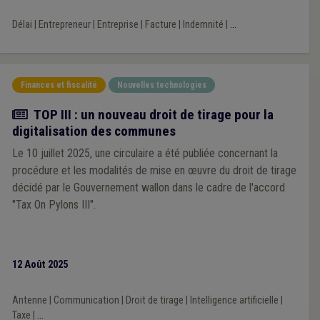
Délai
|
Entrepreneur
|
Entreprise
|
Facture
|
Indemnité
|
...
Finances et fiscalité
Nouvelles technologies
Actualité
TOP III : un nouveau droit de tirage pour la
digitalisation des communes
Le 10 juillet 2025, une circulaire a été publiée concernant la
procédure et les modalités de mise en œuvre du droit de tirage
décidé par le Gouvernement wallon dans le cadre de l'accord
"Tax On Pylons III".
12 Août 2025
Antenne
|
Communication
|
Droit de tirage
|
Intelligence artificielle
|
Taxe
|
...