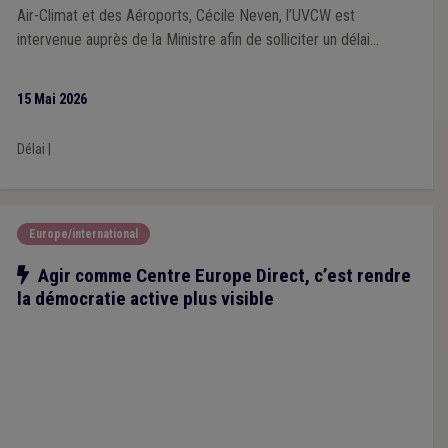
Air-Climat et des Aéroports, Cécile Neven, l’UVCW est
intervenue auprès de la Ministre afin de solliciter un délai
supplémentaire permettant aux villes et communes de disposer
du temps nécessaire pour analyser le projet et formuler
15 Mai 2026
utilement leurs observations et remarques.
Délai
|
Europe/international
Notre action
Agir comme Centre Europe Direct, c’est rendre
la démocratie active plus visible