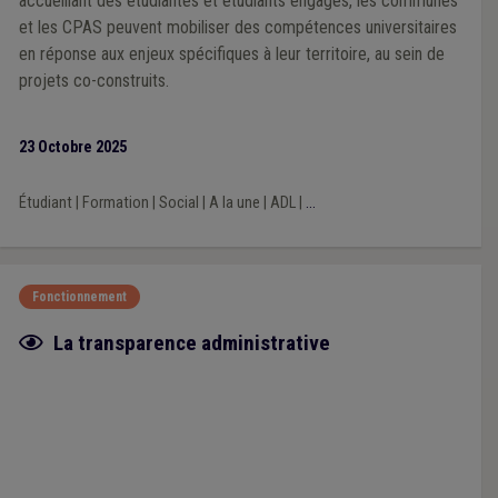
accueillant des étudiantes et étudiants engagés, les communes
et les CPAS peuvent mobiliser des compétences universitaires
en réponse aux enjeux spécifiques à leur territoire, au sein de
projets co-construits.
23 Octobre 2025
Étudiant
|
Formation
|
Social
|
A la une
|
ADL
|
...
Fonctionnement
Fiche focus
La transparence administrative