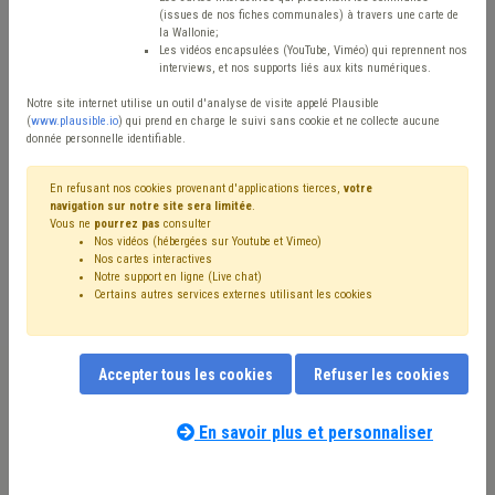
(issues de nos fiches communales) à travers une carte de
Avis / Actions
la Wallonie;
Les vidéos encapsulées (YouTube, Viméo) qui reprennent nos
Réinitialiser
interviews, et nos supports liés aux kits numériques.
Notre site internet utilise un outil d'analyse de visite appelé Plausible
(
www.plausible.io
) qui prend en charge le suivi sans cookie et ne collecte aucune
donnée personnelle identifiable.
Filtrer cette requête avec des mots-clés
En refusant nos cookies provenant d'applications tierces,
votre
navigation sur notre site sera limitée
.
Vous ne
pourrez pas
consulter
⇒ Délai
(
retirer le mot clé
)
⇒ Économie
(
retirer le mot clé
)
Nos vidéos (hébergées sur Youtube et Vimeo)
Coronavirus
(47)
⇒ Communication
(
retirer le mot clé
)
Nos cartes interactives
Entreprise
(27)
Recours
(23)
Informatique
(19)
Notre support en ligne (Live chat)
Certains autres services externes utilisant les cookies
ADL
(19)
CoDT
(18)
Commerce
(18)
Pouvoir adjudicateur
(18)
Emploi
(17)
Environnement
(15)
Subvention
(15)
Investissement
(14)
Permis d'urbanisme
(12)
CPAS
(12)
Accepter tous les cookies
Refuser les cookies
Développement local
(10)
CDLD
(10)
Taxe
(10)
Notre expert(e) associé(e) au terme
Urbanisme
(9)
Social
(8)
Inondation
(8)
Formation
(7)
que vous recherchez
(merci de prendre
En savoir plus et personnaliser
Entrepreneur
(7)
Climat
(7)
Budget
(7)
connaissance de notre
politique d'assistance-
Appel à projet
(7)
Subside
(6)
Dépense
(6)
conseil
) :
Informatisation
(6)
Plan de relance
(6)