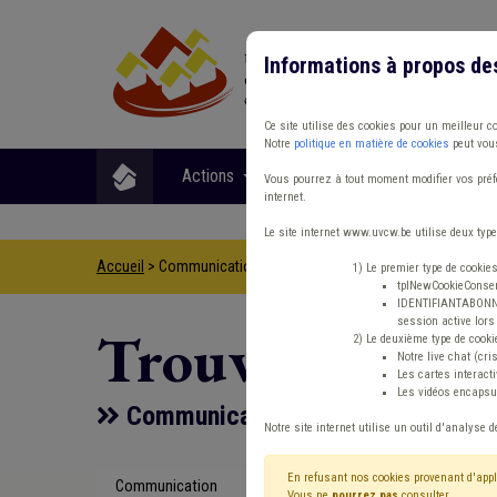
Informations à propos de
Ce site utilise des cookies pour un meilleur c
Notre
politique en matière de cookies
peut vous
Actions
Matières
Format
Vous pourrez à tout moment modifier vos préfé
internet.
Le site internet www.uvcw.be utilise deux type
Accueil
> Communication Économie Édition
1) Le premier type de cookie
tplNewCookieConsent
IDENTIFIANTABONNE :
session active lors 
Trouver un co
2) Le deuxième type de cooki
Notre live chat (cri
Les cartes interac
Les vidéos encapsul
Communication Économie Édition
Notre site internet utilise un outil d'analyse d
En refusant nos cookies provenant d'appl
Communication
Type de con
Vous ne
pourrez pas
consulter