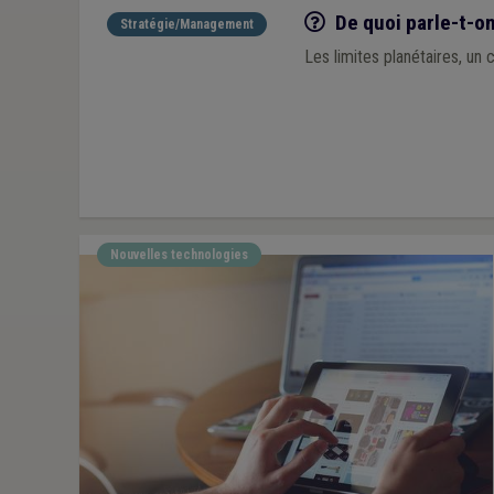
Q/R
De quoi parle-t-on
Stratégie/Management
Les limites planétaires, un 
Nouvelles technologies