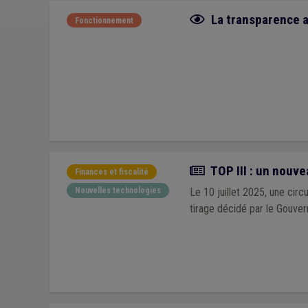
Fiche focus
La transparence a
Fonctionnement
Actualité
TOP III : un nouve
Finances et fiscalité
Nouvelles technologies
Le 10 juillet 2025, une cir
tirage décidé par le Gouver