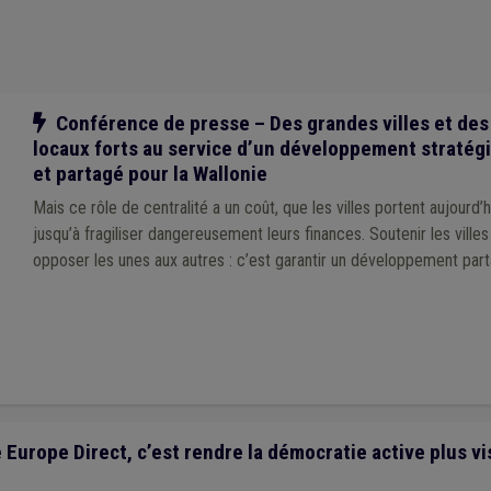
llège
(1)
Aide médicale urgente
(1)
Allocations familiales
(1)
Agrément
(1)
Cahier des charges
(1)
Calamité
(1)
Carrière
(1)
Centre culturel
(1)
Hôpital
(1)
Immobilier
(1)
Impétrants
(1)
Insertion sociale
(1)
Docum
nement
(1)
DPR
(1)
Délinquance environnementale
(1)
Enfance
(1)
Acc
CW
(1)
DynaLo
(1)
Service à domicile
(1)
Voirie
(1)
Réseau
(1)
Viole
Notre action
Conférence de presse – Des grandes villes et des
1)
ILA
(1)
Intelligence artificielle
(1)
Notaire
(1)
Crise énergétique
(1)
locaux forts au service d’un développement stratég
et partagé pour la Wallonie
Mais ce rôle de centralité a un coût, que les villes portent aujourd’
jusqu’à fragiliser dangereusement leurs finances. Soutenir les villes ne revient pas à
opposer les unes aux autres : c’est garantir un développement part
urope Direct, c’est rendre la démocratie active plus vi