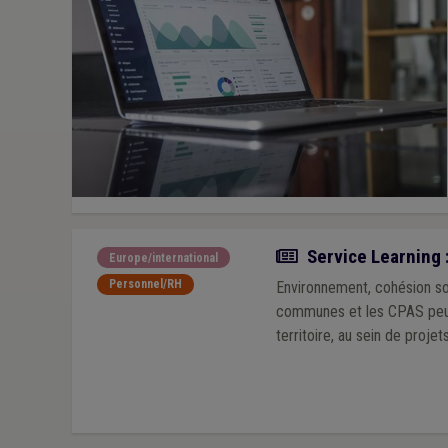
Actualité
Service Learning 
Europe/international
Personnel/RH
Environnement, cohésion soci
communes et les CPAS peuve
territoire, au sein de projet