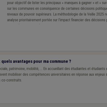
pour objectif de lister les principaux « manques à gagner » et « su
sur les communes en conséquence de certaines décisions politiqu
niveaux de pouvoir supérieurs. La méthodologie de la Veille 2025 
analyse prioritairement portée sur l’impact financier des décisions 
exécutifs régional et fédéral au cours de la mandature communale
: quels avantages pour ma commune ?
ale, patrimoine, mobilité, ... En accueillant des étudiantes et étudiants
nt mobiliser des compétences universitaires en réponse aux enjeux sp
s co-construits.