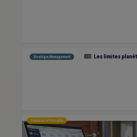
Article
Les limites planét
Stratégie/Management
Finances et fiscalité