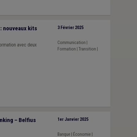
: nouveaux kits
3 Février 2025
Communication
|
formation avec deux
Formation
|
Transition
|
nking – Belfius
1er Janvier 2025
Banque
|
Économie
|