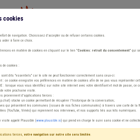
s cookies
Vous travaillez dans un/une
onfort de navigation. Choisissez d'accepter ou de refuser certains cookies.
 aider à faire ce choix.
ions
Publications
Outils
Fiches communa
rences en matière de cookies en cliquant sur le lien "
Cookies: retrait du consentement
" qui s
s de cookies :
s sont dits "essentiels" car le site ne peut fonctionner correctement sans ceux-ci:
 : ce cookie enregistre vos préférences en matière de cookies afin de ne pas vous représenter cette
 lorsque vous vous identifiez sur notre site internet avec votre identifiant et mot de passe, ce co
de votre prochaine visite.
ntenu
es proviennent d'applications tierces :
sp.chat) stocke un cookie permettant de récupérer l'historique de la conversation;
tives qui présentent les communes (issues de nos fiches communales) à travers une carte de la W
ées (YouTube, Viméo) qui reprennent nos interviews, et nos supports liés aux kits numériques.
e visite appelé Plausible (
www.plausible.io
) qui prend en charge le suivi sans cookie et ne collect
ications tierces,
votre navigation sur notre site sera limitée
.
tenu
Avis / Actions