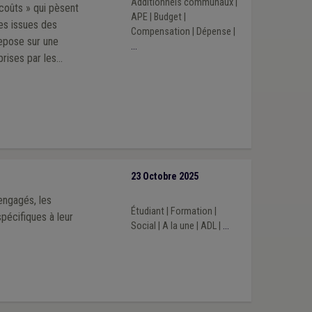
Additionnels communaux
|
rcoûts » qui pèsent
APE
|
Budget
|
es issues des
Compensation
|
Dépense
|
repose sur une
...
prises par les
 2024-2030.
23 Octobre 2025
 engagés, les
Étudiant
|
Formation
|
écifiques à leur
Social
|
A la une
|
ADL
|
...