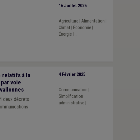
16 Juillet 2025
Agriculture
|
Alimentation
|
Climat
|
Économie
|
Énergie
|
...
elatifs à la
4 Février 2025
 par voie
 wallonnes
Communication
|
Simplification
24 deux décrets
administrative
|
 communications