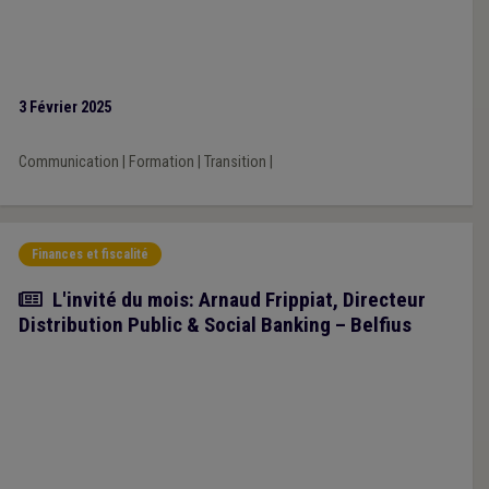
3 Février 2025
Communication
|
Formation
|
Transition
|
Finances et fiscalité
Article
L'invité du mois: Arnaud Frippiat, Directeur
Distribution Public & Social Banking – Belfius