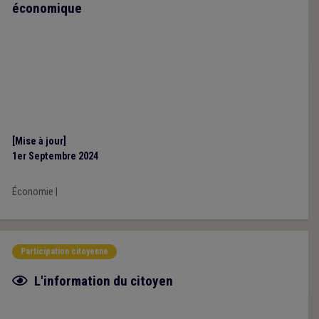
économique
[Mise à jour]
1er Septembre 2024
Économie
|
Participation citoyenne
Fiche focus
L'information du citoyen