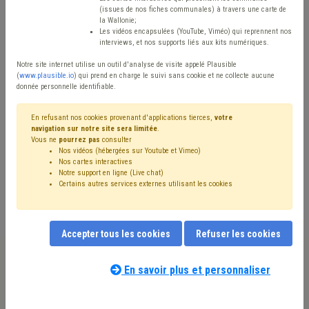
(issues de nos fiches communales) à travers une carte de
Avis / Actions
la Wallonie;
Les vidéos encapsulées (YouTube, Viméo) qui reprennent nos
Réinitialiser
interviews, et nos supports liés aux kits numériques.
Notre site internet utilise un outil d'analyse de visite appelé Plausible
(
www.plausible.io
) qui prend en charge le suivi sans cookie et ne collecte aucune
donnée personnelle identifiable.
Filtrer cette requête avec des mots-clés
En refusant nos cookies provenant d'applications tierces,
votre
navigation sur notre site sera limitée
.
Vous ne
pourrez pas
consulter
⇒ Économie
(
retirer le mot clé
)
Nos vidéos (hébergées sur Youtube et Vimeo)
⇒ Communication
(
retirer le mot clé
)
Nos cartes interactives
⇒ FWB
(
retirer le mot clé
)
Coronavirus
(23)
Notre support en ligne (Live chat)
Certains autres services externes utilisant les cookies
Entreprise
(22)
ADL
(19)
Commerce
(16)
Emploi
(16)
Subvention
(15)
Investissement
(11)
Développement local
(10)
Formation
(10)
CPAS
(9)
Climat
(8)
Budget
(8)
Social
(8)
Appel à projet
(7)
Accepter tous les cookies
Refuser les cookies
Informatique
(7)
Environnement
(7)
Nos experts associés au terme que
Pouvoir adjudicateur
(7)
Subside
(7)
Plan de relance
(6)
vous recherchez
(merci de prendre
En savoir plus et personnaliser
Enseignement
(6)
Entrepreneur
(6)
Énergie
(6)
connaissance de notre
politique d'assistance-
Développement durable
(6)
Pension
(6)
Personnel
(6)
conseil
) :
Inondation
(5)
Mobilité
(5)
Compensation
(5)