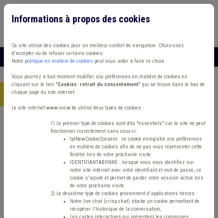
Informations à propos des cookies
Connexion
Vous travaillez dans un/une
Ce site utilise des cookies pour un meilleur confort de navigation. Choisissez
d'accepter ou de refuser certains cookies.
MENU
Notre
politique en matière de cookies
peut vous aider à faire ce choix.
Vous pourrez à tout moment modifier vos préférences en matière de cookies en
cliquant sur le lien "
Cookies: retrait du consentement
" qui se trouve dans le bas de
chaque page du site internet.
Accueil
> Communication Économie FWB
Le site internet www.uvcw.be utilise deux types de cookies :
Trouver un contenu
1) Le premier type de cookies sont dits "essentiels" car le site ne peut
fonctionner correctement sans ceux-ci:
tplNewCookieConsent : ce cookie enregistre vos préférences
en matière de cookies afin de ne pas vous représenter cette
Communication Économie FWB
fenêtre lors de votre prochaine visite.
IDENTIFIANTABONNE : lorsque vous vous identifiez sur
notre site internet avec votre identifiant et mot de passe, ce
cookie s'ajoute et permet de garder votre session active lors
Communication
de votre prochaine visite.
2) Le deuxième type de cookies proviennent d'applications tierces :
Notre live chat (crisp.chat) stocke un cookie permettant de
Type de contenu
récupérer l'historique de la conversation;
Les cartes interactives qui présentent les communes