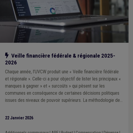
Notre action
Veille financière fédérale & régionale 2025-
2026
Chaque année, l’UVCW produit une « Veille financière fédérale
et régionale ». Celle-ci a pour objectif de lister les principaux «
manques à gagner » et « surcoûts » qui pèsent sur les
communes en conséquence de certaines décisions politiques
issues des niveaux de pouvoir supérieurs. La méthodologie de
la Veille 2025 repose sur une analyse prioritairement portée sur
l’impact financier des décisions prises par les exécutifs régional
22 Janvier 2026
et fédéral au cours de la mandature communale 2024-2030.
Additionnels communaux
|
APE
|
Budget
|
Compensation
|
Dépense
|