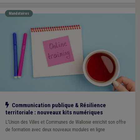
Mandataires
Notre action
Communication publique & Résilience
territoriale : nouveaux kits numériques
L’Union des Villes et Communes de Wallonie enrichit son offre
de formation avec deux nouveaux modules en ligne