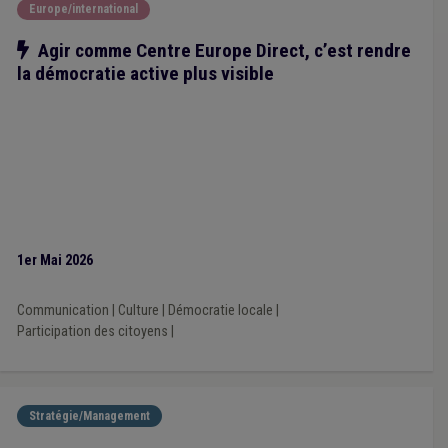
Europe/international
Notre action
Agir comme Centre Europe Direct, c’est rendre
la démocratie active plus visible
1er Mai 2026
Communication
|
Culture
|
Démocratie locale
|
Participation des citoyens
|
Stratégie/Management