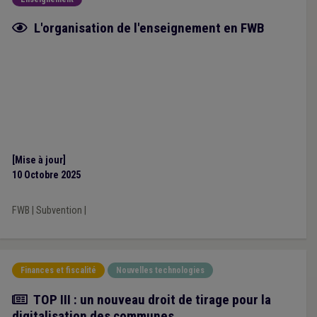
Fiche focus
L'organisation de l'enseignement en FWB
[Mise à jour]
10 Octobre 2025
FWB
|
Subvention
|
Finances et fiscalité
Nouvelles technologies
Actualité
TOP III : un nouveau droit de tirage pour la
digitalisation des communes