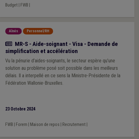
Budget
|
FWB
|
Aînés
Personnel/RH
Actualité
MR-S - Aide-soignant - Visa - Demande de
simplification et accélération
Vu la pénurie d’aides-soignants, le secteur espère qu’une
solution au problème posé soit possible dans les meilleurs
délais. Il a interpellé en ce sens la Ministre-Présidente de la
Fédération Wallonie-Bruxelles.
23 Octobre 2024
FWB
|
Forem
|
Maison de repos
|
Recrutement
|