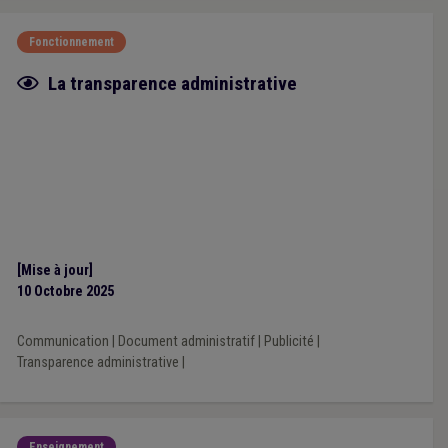
Fonctionnement
Fiche focus
La transparence administrative
[Mise à jour]
10 Octobre 2025
Communication
|
Document administratif
|
Publicité
|
Transparence administrative
|
Enseignement