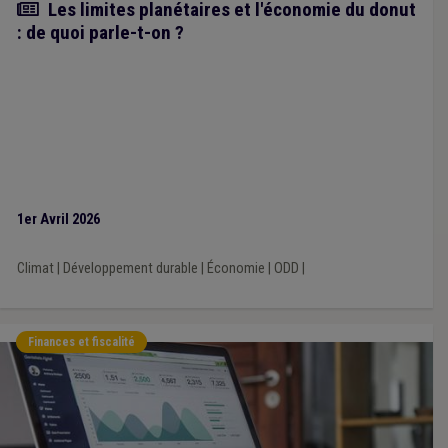
Article
Les limites planétaires et l'économie du donut
: de quoi parle-t-on ?
1er Avril 2026
Climat
|
Développement durable
|
Économie
|
ODD
|
Finances et fiscalité