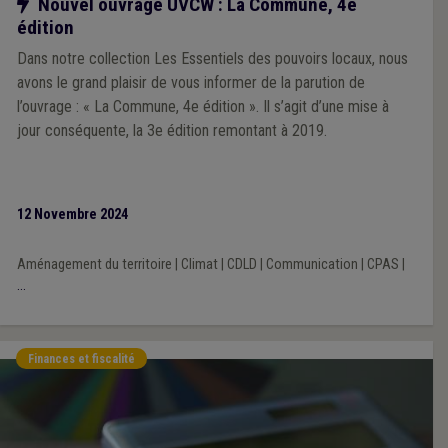
Notre action
Nouvel ouvrage UVCW : La Commune, 4e
édition
Dans notre collection Les Essentiels des pouvoirs locaux, nous
avons le grand plaisir de vous informer de la parution de
l’ouvrage : « La Commune, 4e édition ». Il s’agit d’une mise à
jour conséquente, la 3e édition remontant à 2019.
12 Novembre 2024
Aménagement du territoire
|
Climat
|
CDLD
|
Communication
|
CPAS
|
...
Finances et fiscalité