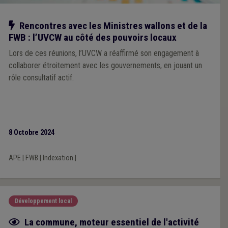
Notre action
Rencontres avec les Ministres wallons et de la
FWB : l’UVCW au côté des pouvoirs locaux
Lors de ces réunions, l’UVCW a réaffirmé son engagement à
collaborer étroitement avec les gouvernements, en jouant un
rôle consultatif actif.
8 Octobre 2024
APE
|
FWB
|
Indexation
|
Développement local
Fiche focus
La commune, moteur essentiel de l'activité