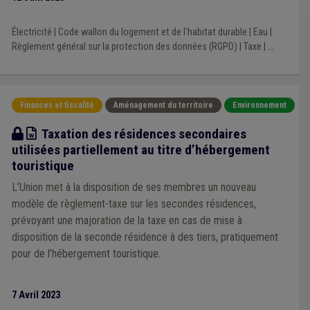
Électricité
|
Code wallon du logement et de l'habitat durable
|
Eau
|
Règlement général sur la protection des données (RGPD)
|
Taxe
|
...
Finances et fiscalité
Aménagement du territoire
Environnement
Modèle
Taxation des résidences secondaires
utilisées partiellement au titre d’hébergement
touristique
L’Union met à la disposition de ses membres un nouveau
modèle de règlement-taxe sur les secondes résidences,
prévoyant une majoration de la taxe en cas de mise à
disposition de la seconde résidence à des tiers, pratiquement
pour de l’hébergement touristique.
7 Avril 2023