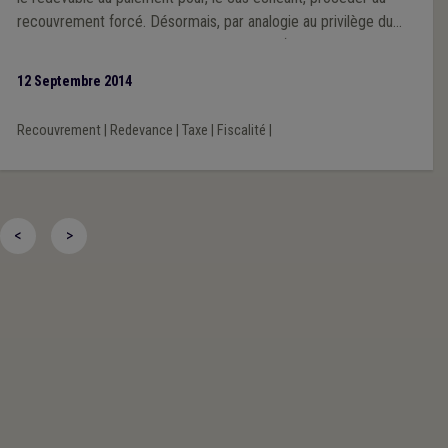
recouvrement forcé. Désormais, par analogie au privilège du
préalable pour le recouvrement des taxes (le rôle constituant
un titre exécutoire), les communes peuvent, en certaines
12 Septembre 2014
circonstances, se donner à elles-mêmes un titre exécutoire
pour le recouvrement des redevances.
Recouvrement
|
Redevance
|
Taxe
|
Fiscalité
|
<
>