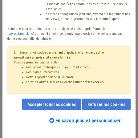
Matière(s) principale(s)
(issues de nos fiches communales) à travers une carte de
la Wallonie;
Les vidéos encapsulées (YouTube, Viméo) qui reprennent nos
Modèles
interviews, et nos supports liés aux kits numériques.
Avis / Actions
Notre site internet utilise un outil d'analyse de visite appelé Plausible
(
www.plausible.io
) qui prend en charge le suivi sans cookie et ne collecte aucune
donnée personnelle identifiable.
Réinitialiser
En refusant nos cookies provenant d'applications tierces,
votre
navigation sur notre site sera limitée
.
Vous ne
pourrez pas
consulter
Filtrer cette requête avec des mots-clés
Nos vidéos (hébergées sur Youtube et Vimeo)
Nos cartes interactives
Notre support en ligne (Live chat)
Certains autres services externes utilisant les cookies
⇒ Taxe
(
retirer le mot clé
)
⇒ Règlement général sur la protection des données
(RGPD)
(
retirer le mot clé
)
Accepter tous les cookies
Refuser les cookies
Fiscalité
(7)
Règlement taxe
(5)
Code wallon du logement et de l'habitat durable
(2)
Voirie
(2)
Redevance
(2)
Ordre public
(2)
Caméra
(2)
En savoir plus et personnaliser
Déchet
(2)
Réclamation
(2)
Eau
(1)
Électricité
(1)
Entreprise
(1)
Éolien
(1)
Collège
(1)
Contentieux
(1)
Notre expert(e) associé(e) au terme