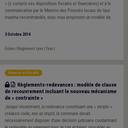
» (y compris ses dispositions fiscales et financières) et à la
communication par le Ministre des Pouvoirs locaux de taux
maxima recommandés, nous vous proposons un modèle de
règlement-taxe sur les éoliennes.
3 Octobre 2014
Éolien
|
Règlement taxe
|
Taxe
|
Finances et fiscalité
Modèle
Règlements-redevances : modèle de clause
de recouvrement incluant le nouveau mécanisme
de « contrainte »
Jusque récemment, la redevance constituant une « simple »
créance civile, non un impôt, la commune devait
nécessairement disposer d’une décision judiciaire condamnant
le redevable au paiement pour, le cas échéant, procéder au