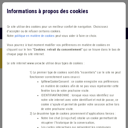
Informations à propos des cookies
Connexion
Vous travaillez dans un/une
Ce site utilise des cookies pour un meilleur confort de navigation. Choisissez
d'accepter ou de refuser certains cookies.
MENU
Notre
politique en matière de cookies
peut vous aider à faire ce choix.
Vous pourrez à tout moment modifier vos préférences en matière de cookies en
cliquant sur le lien "
Cookies: retrait du consentement
" qui se trouve dans le bas de
chaque page du site internet.
Accueil
> Zone de policeModèles Règlement général sur la
protection des données (RGPD) Taxe
Le site internet www.uvcw.be utilise deux types de cookies :
1) Le premier type de cookies sont dits "essentiels" car le site ne peut
fonctionner correctement sans ceux-ci:
Trouver un contenu
tplNewCookieConsent : ce cookie enregistre vos préférences
en matière de cookies afin de ne pas vous représenter cette
fenêtre lors de votre prochaine visite.
Zone de policeModèles Règlement
IDENTIFIANTABONNE : lorsque vous vous identifiez sur
notre site internet avec votre identifiant et mot de passe, ce
général sur la protection des données
cookie s'ajoute et permet de garder votre session active lors
de votre prochaine visite.
(RGPD) Taxe
2) Le deuxième type de cookies proviennent d'applications tierces :
Notre live chat (crisp.chat) stocke un cookie permettant de
récupérer l'historique de la conversation;
Les cartes interactives qui présentent les communes