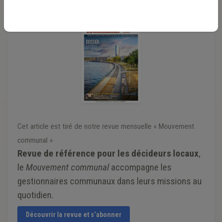
Cet article est tiré de notre revue mensuelle « Mouvement
communal »
Revue de référence pour les décideurs locaux
,
le
Mouvement communal
accompagne les
gestionnaires communaux dans leurs missions au
quotidien.
Découvrir la revue et s’abonner