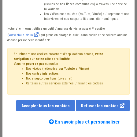
mieux
(issues de nos fiches communales) à travers une carte de
la Wallonie;
Les vidéos encapsulées (YouTube, Viméo) qui reprennent nos
interviews, et nos supports liés aux kits numériques.
Mis en ligne le 1er Mai 2026 - Alain DEPRET
Notre site internet utilise un outil d'analyse de visite appelé Plausible
(
www.plausible.io
) qui prend en charge le suivi sans cookie et ne collecte aucune
donnée personnelle identifiable.
En marge d’une
visite effectuée par une large
délégation béninoise auprès du Service
En refusant nos cookies provenant d'applications tierces,
votre
navigation sur notre site sera limitée
.
International de l’UVCW dans le cadre du
Vous ne
pourrez pas
consulter
Nos vidéos (hébergées sur Youtube et Vimeo)
Programme de coopération internationale
Nos cartes interactives
Notre support en ligne (Live chat)
communale
(PCIC) la semaine du 23 au 27 février 2026,
Certains autres services externes utilisant les cookies
le
Mouvement communal
a rencontré Frédéric Leroy,
Directeur général et responsable du Programme de
coopération internationale communale de la Commune
Accepter tous les cookies
Refuser les cookies
de Saint-Hubert, et Serge Mèlonou Koudjo, Secrétaire
En savoir plus et personnaliser
exécutif d’Abomey, Ville et Commune du sud de la
République du Bénin (Département du Zou).