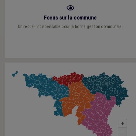
Ouvrage sur de la commune, terreau de démocratie, pouvoir le
Focus sur la commune
plus proche du citoyen.
Un recueil indispensable pour la bonne gestion communale!