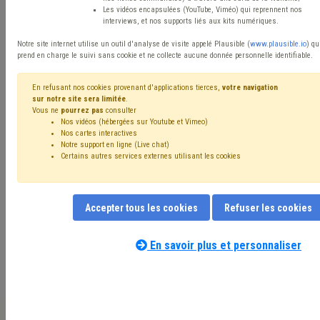
Les vidéos encapsulées (YouTube, Viméo) qui reprennent nos
interviews, et nos supports liés aux kits numériques.
3 Août 2026
| UVCW
Notre site internet utilise un outil d'analyse de visite appelé Plausible (
www.plausible.io
) qu
Ressources humaines et formation des
prend en charge le suivi sans cookie et ne collecte aucune donnée personnelle identifiable.
pompiers : l'Union a remis son avis au
Ministre de l'Intérieur
En refusant nos cookies provenant d'applications tierces,
votre navigation
sur notre site sera limitée
.
Vous ne
pourrez pas
consulter
Nos vidéos (hébergées sur Youtube et Vimeo)
Nos cartes interactives
Notre support en ligne (Live chat)
Certains autres services externes utilisant les cookies
Personnel/RH

Accepter tous les cookies
Refuser les cookies
En savoir plus et personnaliser