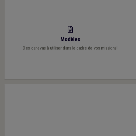
Découvrez nos modèles qui vous économiseront un temps
Modèles
précieux!
Des canevas à utiliser dans le cadre de vos missions!