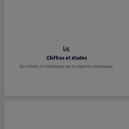
Découvrez les fiches didactiques qui dressent l’évolution de
Chiffres et études
certaines données!
Des études et statistiques sur les aspects communaux.