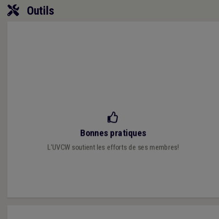
Outils
Découvrez les bonnes pratiques locales des communes
Bonnes pratiques
wallonnes!
L'UVCW soutient les efforts de ses membres!