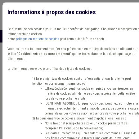
Informations à propos des cookies
Connexion
Vous travaillez dans un/une
Ce site utilise des cookies pour un meilleur confort de navigation. Choisissez d'accepter ou 
refuser certains cookies.
MENU
Notre
politique en matière de cookies
peut vous aider à faire ce choix.
Vous pourrez à tout moment modifier vos préférences en matière de cookies en cliquant sur
le lien "
Cookies: retrait du consentement
" qui se trouve dans le bas de chaque page du
Dernières actions
Toutes les actions
site internet.
Le site internet www.uvcw.be utilise deux types de cookies :
Personnel/RH
1) Le premier type de cookies sont dits "essentiels" car le site ne peut

fonctionner correctement sans ceux-ci:
tplNewCookieConsent : ce cookie enregistre vos préférences en
matière de cookies afin de ne pas vous représenter cette fenêtre
lors de votre prochaine visite.
IDENTIFIANTABONNE : lorsque vous vous identifiez sur notre site
internet avec votre identifiant et mot de passe, ce cookie s'ajoute e
permet de garder votre session active lors de votre prochaine visit
2) Le deuxième type de cookies proviennent d'applications tierces :
Notre live chat (crisp.chat) stocke un cookie permettant de
récupérer l'historique de la conversation;
Les cartes interactives qui présentent les communes (issues de
nos fiches communales) à travers une carte de la Wallonie;