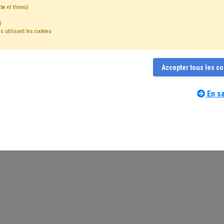
be et Vimeo)
)
s utilisant les cookies
FAQ
Formations
Replay webinaires
Supports
A
Accepter tous les c
En sa