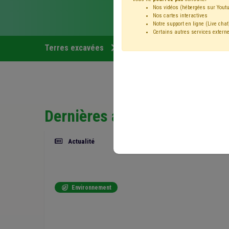
Nos vidéos (hébergées sur Youtu
Nos cartes interactives
Notre support en ligne (Live chat
Certains autres services externe
Terres excavées
Actualités
Articles
Dernières actualités
Actualité
Environnement
