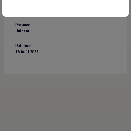
Demandeur
Commune de Celles
Province
Hainaut
Date limite
16 Août 2026