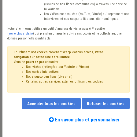
(issues de nos fiches communales) à travers une carte de
Commune de Celles
la Wallonie;
Les vidéos encapsulées (YouTube, Viméo) qui reprennent nos
interviews, et nos supports liés aux kits numériques.
Notre site internet utilise un outil d'analyse de visite appelé Plausible
Télécharger l'offre d'emploi
(
www.plausible.io
) qui prend en charge le suivi sans cookie et ne collecte aucune
donnée personnelle identifiable.
En refusant nos cookies provenant d'applications tierces,
votre
navigation sur notre site sera limitée
.
Vous ne
pourrez pas
consulter
Nos vidéos (hébergées sur Youtube et Vimeo)
Nos cartes interactives
Notre support en ligne (Live chat)
Certains autres services externes utilisant les cookies
GESTIONNAIRE DES RESSOURCES
HUMAINES H/F/X (RESERVE)
Accepter tous les cookies
Refuser les cookies
En savoir plus et personnaliser
Statut
employe