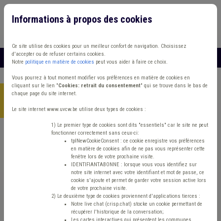
Informations à propos des cookies
Connexion
Vous travaillez dans un/une
Ce site utilise des cookies pour un meilleur confort de navigation. Choisissez
d'accepter ou de refuser certains cookies.
MENU
Notre
politique en matière de cookies
peut vous aider à faire ce choix.
Vous pourrez à tout moment modifier vos préférences en matière de cookies en
cliquant sur le lien "
Cookies: retrait du consentement
" qui se trouve dans le bas de
chaque page du site internet.
Accueil
>
JobCom
>
GESTIONNAIRE DES RESSOURCES
HUMAINES H/F/X (RESERVE)
Le site internet www.uvcw.be utilise deux types de cookies :
1) Le premier type de cookies sont dits "essentiels" car le site ne peut
fonctionner correctement sans ceux-ci:
GESTIONNAIRE DES
tplNewCookieConsent : ce cookie enregistre vos préférences
en matière de cookies afin de ne pas vous représenter cette
RESSOURCES
fenêtre lors de votre prochaine visite.
IDENTIFIANTABONNE : lorsque vous vous identifiez sur
notre site internet avec votre identifiant et mot de passe, ce
HUMAINES H/F/X
cookie s'ajoute et permet de garder votre session active lors
de votre prochaine visite.
2) Le deuxième type de cookies proviennent d'applications tierces :
(RESERVE)
Notre live chat (crisp.chat) stocke un cookie permettant de
récupérer l'historique de la conversation;
Les cartes interactives qui présentent les communes