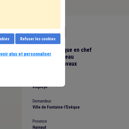
ookies
Refuser les cookies
Agent Technique en chef
voir plus et personnaliser
D9 (h/f/x) Bureau
Technique Travaux
Statut
employe
Demandeur
Ville de Fontaine-l'Evêque
Province
Hainaut