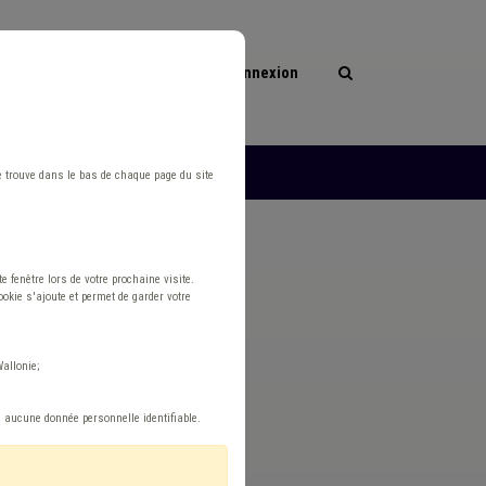
Connexion
les
L'ASBL
e trouve dans le bas de chaque page du site
 fenêtre lors de votre prochaine visite.
okie s'ajoute et permet de garder votre
x) Bureau
allonie;
e aucune donnée personnelle identifiable.