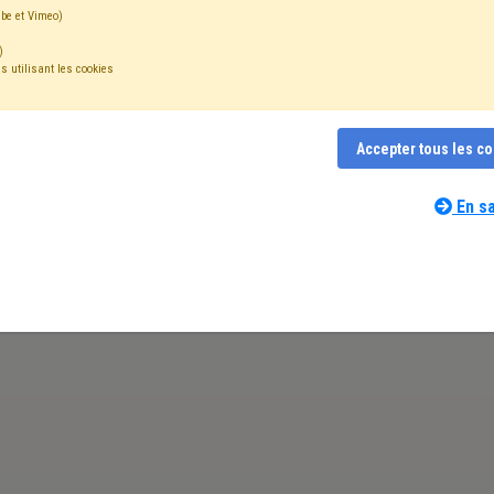
be et Vimeo)
)
s utilisant les cookies
Accepter tous les c
En sa