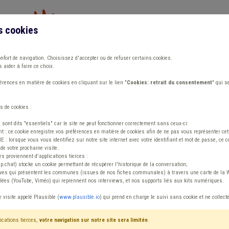
s cookies
Vous travaillez dans un/une
onfort de navigation. Choisissez d'accepter ou de refuser certains cookies.
 aider à faire ce choix.
ions
Publications
Outils
Fiches communa
rences en matière de cookies en cliquant sur le lien "
Cookies: retrait du consentement
" qui s
s de cookies :
reau Technique Travaux
s sont dits "essentiels" car le site ne peut fonctionner correctement sans ceux-ci:
 : ce cookie enregistre vos préférences en matière de cookies afin de ne pas vous représenter cette
 lorsque vous vous identifiez sur notre site internet avec votre identifiant et mot de passe, ce co
de votre prochaine visite.
e en chef D9 (h/f/
es proviennent d'applications tierces :
sp.chat) stocke un cookie permettant de récupérer l'historique de la conversation;
tives qui présentent les communes (issues de nos fiches communales) à travers une carte de la W
vaux
ées (YouTube, Viméo) qui reprennent nos interviews, et nos supports liés aux kits numériques.
e visite appelé Plausible (
www.plausible.io
) qui prend en charge le suivi sans cookie et ne collect
ications tierces,
votre navigation sur notre site sera limitée
.
e