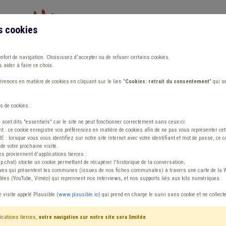
s cookies
Vous travaillez dans un/une
onfort de navigation. Choisissez d'accepter ou de refuser certains cookies.
 aider à faire ce choix.
ions
Publications
Outils
Fiches communa
rences en matière de cookies en cliquant sur le lien "
Cookies: retrait du consentement
" qui s
s de cookies :
 (h/f/x)
s sont dits "essentiels" car le site ne peut fonctionner correctement sans ceux-ci:
 : ce cookie enregistre vos préférences en matière de cookies afin de ne pas vous représenter cette
 lorsque vous vous identifiez sur notre site internet avec votre identifiant et mot de passe, ce co
de votre prochaine visite.
 Protection des Don
es proviennent d'applications tierces :
sp.chat) stocke un cookie permettant de récupérer l'historique de la conversation;
tives qui présentent les communes (issues de nos fiches communales) à travers une carte de la W
ées (YouTube, Viméo) qui reprennent nos interviews, et nos supports liés aux kits numériques.
e visite appelé Plausible (
www.plausible.io
) qui prend en charge le suivi sans cookie et ne collect
ications tierces,
votre navigation sur notre site sera limitée
.