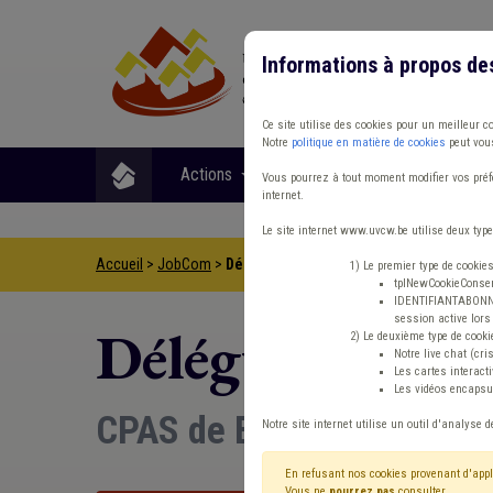
Informations à propos de
Ce site utilise des cookies pour un meilleur c
Notre
politique en matière de cookies
peut vous
Actions
Matières
Format
Vous pourrez à tout moment modifier vos préfé
internet.
Le site internet www.uvcw.be utilise deux type
Accueil
>
JobCom
>
Délégué(e) à la Protection des Données
1) Le premier type de cookie
tplNewCookieConsent
IDENTIFIANTABONNE :
session active lors 
Délégué(e) à la
2) Le deuxième type de cooki
Notre live chat (cri
Les cartes interac
Les vidéos encapsul
CPAS de Bastogne
Notre site internet utilise un outil d'analyse d
En refusant nos cookies provenant d'appl
Vous ne
pourrez pas
consulter