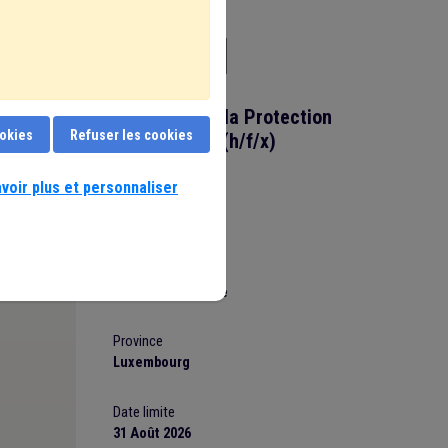
Délégué(e) à la Protection
ookies
Refuser les cookies
des Données (h/f/x)
voir plus et personnaliser
Statut
employe
Demandeur
CPAS de Bastogne
Province
Luxembourg
Date limite
31 Août 2026