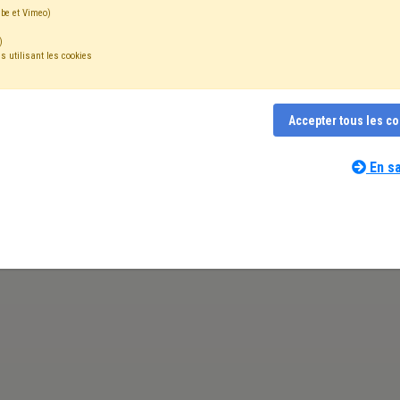
be et Vimeo)
)
s utilisant les cookies
Accepter tous les c
En sa