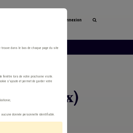
Connexion
les
L'ASBL
e trouve dans le bas de chaque page du site
 fenêtre lors de votre prochaine visite.
okie s'ajoute et permet de garder votre
nées (h/f/x)
allonie;
e aucune donnée personnelle identifiable.