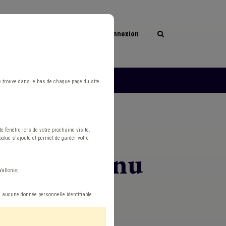
Connexion
les
L'ASBL
e trouve dans le bas de chaque page du site
 fenêtre lors de votre prochaine visite.
okie s'ajoute et permet de garder votre
nateur Planu
allonie;
e aucune donnée personnelle identifiable.