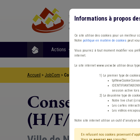
Informations à propos de
Ce site utilise des cookies pour un meilleur c
Notre
politique en matière de cookies
peut vous
Actions
Matières
Format
Vous pourrez à tout moment modifier vos préfé
internet.
Le site internet www.uvcw.be utilise deux type
Accueil
>
JobCom
>
Conseiller en prévention - Coordinateur
1) Le premier type de cookie
tplNewCookieConsent
IDENTIFIANTABONNE :
session active lors 
Conseiller en 
2) Le deuxième type de cooki
Notre live chat (cri
Les cartes interac
(H/F/X)
Les vidéos encapsul
Notre site internet utilise un outil d'analyse d
En refusant nos cookies provenant d'appl
Ville de Neufchâteau
Vous ne
pourrez pas
consulter