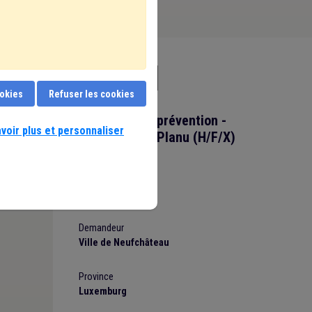
ookies
Refuser les cookies
Conseiller en prévention -
voir plus et personnaliser
Coordinateur Planu (H/F/X)
Statut
employe
Demandeur
Ville de Neufchâteau
Province
Luxemburg