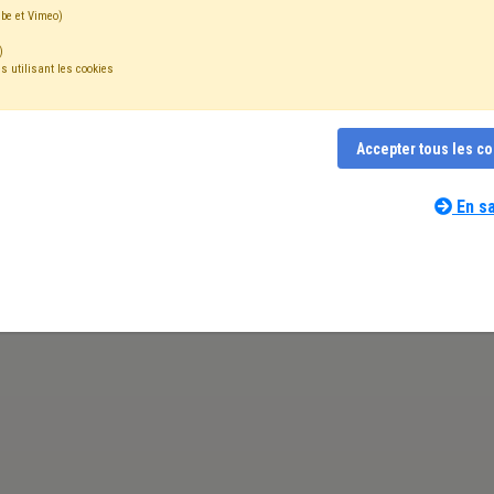
be et Vimeo)
)
s utilisant les cookies
Accepter tous les c
En sa