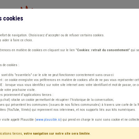
s cookies
Vous travaillez dans un/une
onfort de navigation. Choisissez d'accepter ou de refuser certains cookies.
 aider à faire ce choix.
ions
Publications
Outils
Fiches communa
rences en matière de cookies en cliquant sur le lien "
Cookies: retrait du consentement
" qui s
s de cookies :
 Planu (H/F/X)
s sont dits "essentiels" car le site ne peut fonctionner correctement sans ceux-ci:
 : ce cookie enregistre vos préférences en matière de cookies afin de ne pas vous représenter cette
 lorsque vous vous identifiez sur notre site internet avec votre identifiant et mot de passe, ce co
de votre prochaine visite.
prévention - Coordi
es proviennent d'applications tierces :
sp.chat) stocke un cookie permettant de récupérer l'historique de la conversation;
tives qui présentent les communes (issues de nos fiches communales) à travers une carte de la W
ées (YouTube, Viméo) qui reprennent nos interviews, et nos supports liés aux kits numériques.
e visite appelé Plausible (
www.plausible.io
) qui prend en charge le suivi sans cookie et ne collect
ications tierces,
votre navigation sur notre site sera limitée
.