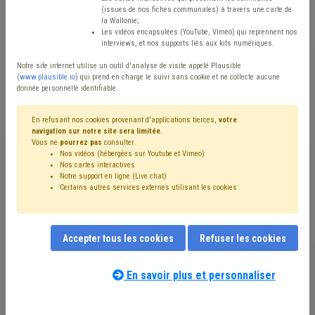
(issues de nos fiches communales) à travers une carte de
la Wallonie;
Les vidéos encapsulées (YouTube, Viméo) qui reprennent nos
interviews, et nos supports liés aux kits numériques.
Notre site internet utilise un outil d'analyse de visite appelé Plausible
(
www.plausible.io
) qui prend en charge le suivi sans cookie et ne collecte aucune
donnée personnelle identifiable.
En refusant nos cookies provenant d'applications tierces,
votre
navigation sur notre site sera limitée
.
Vous ne
pourrez pas
consulter
Nos vidéos (hébergées sur Youtube et Vimeo)
Nos cartes interactives
Notre support en ligne (Live chat)
Certains autres services externes utilisant les cookies
Accepter tous les cookies
Refuser les cookies
En savoir plus et personnaliser
Acheteur Marchés Publics (h/f/x)