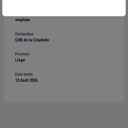
Statut
employe
Demandeur
CHR de la Citadelle
Province
Liège
Date limite
12 Août 2026