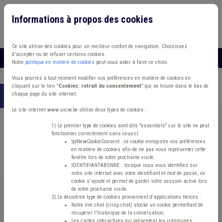
Informations à propos des cookies
Connexion
Vous travaillez dans un/une
Ce site utilise des cookies pour un meilleur confort de navigation. Choisissez
d'accepter ou de refuser certains cookies.
MENU
Notre
politique en matière de cookies
peut vous aider à faire ce choix.
Vous pourrez à tout moment modifier vos préférences en matière de cookies en
cliquant sur le lien "
Cookies: retrait du consentement
" qui se trouve dans le bas de
chaque page du site internet.
Accueil
>
Police locale
> Etudes et chiffres
Le site internet www.uvcw.be utilise deux types de cookies :
Police locale
1) Le premier type de cookies sont dits "essentiels" car le site ne peut
fonctionner correctement sans ceux-ci:
tplNewCookieConsent : ce cookie enregistre vos préférences
en matière de cookies afin de ne pas vous représenter cette
Etudes et chiffres
fenêtre lors de votre prochaine visite.
IDENTIFIANTABONNE : lorsque vous vous identifiez sur
notre site internet avec votre identifiant et mot de passe, ce
cookie s'ajoute et permet de garder votre session active lors
Police locale
de votre prochaine visite.
2) Le deuxième type de cookies proviennent d'applications tierces :
Notre live chat (crisp.chat) stocke un cookie permettant de
Etudes et chiffres
récupérer l'historique de la conversation;
Les cartes interactives qui présentent les communes