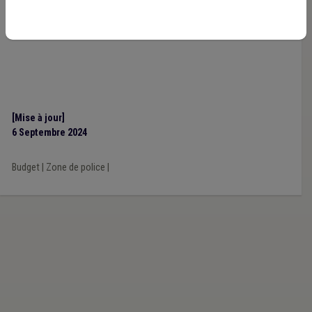
[Mise à jour]
6 Septembre 2024
Budget
|
Zone de police
|