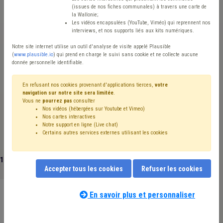
(issues de nos fiches communales) à travers une carte de
Avis / Actions
la Wallonie;
Les vidéos encapsulées (YouTube, Viméo) qui reprennent nos
Réinitialiser
interviews, et nos supports liés aux kits numériques.
Notre site internet utilise un outil d'analyse de visite appelé Plausible
(
www.plausible.io
) qui prend en charge le suivi sans cookie et ne collecte aucune
donnée personnelle identifiable.
Filtrer cette requête avec des mots-clés
En refusant nos cookies provenant d'applications tierces,
votre
navigation sur notre site sera limitée
.
Vous ne
pourrez pas
consulter
Budget
(1)
Zone de police
(1)
Nos vidéos (hébergées sur Youtube et Vimeo)
Nos cartes interactives
Notre support en ligne (Live chat)
Certains autres services externes utilisant les cookies
1 documents trouvés
|
Réinitialiser
Accepter tous les cookies
Refuser les cookies
En savoir plus et personnaliser
Finances et fiscalité
Police locale
Etude/chiffres
Le budget des zones de police