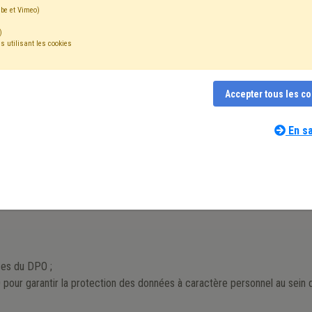
be et Vimeo)
)
s utilisant les cookies
s à caractère personnel (RGPD) impose la désignation d’un responsable 
locales. Ce dernier doit veiller, auprès de chaque service, à ce que la 
tière est particulièrement sensible en CPAS eu égard aux missions spéc
Accepter tous les c
 en œuvre dans le cadre des législations sociales (charte de l'assuré so
En sa
s et responsabilités du DPO tels que fixés par le cadre réglementaire. N
 déterminerons également les grands chantiers spécifiques du DPO afin
au sein de son administration.
ces du DPO ;
 pour garantir la protection des données à caractère personnel au sein 