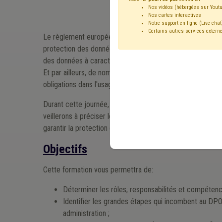
Nos vidéos (hébergées sur Youtu
Nos cartes interactives
Notre support en ligne (Live chat
Certains autres services externe
Le règlement européen relatif à la protection des donnée
protection des données (DPO) à toutes les administrations 
des données à caractère personnel soit assurée. Cette ma
Et par ailleurs, de nombreuses procédures sont déjà mises
obligations dans l'usage de la BCSS, etc.).
Durant cette journée, nous préciserons en détail les rôle
veillerons à préciser les compétences clés du DPO. Nous
garantir la protection des données à caractère personnel 
Objectifs
Cette formation vous permettra de:
Déterminer les rôles, responsabilités et compéten
Identifier les grandes étapes qui incombent au DPO
administration ;