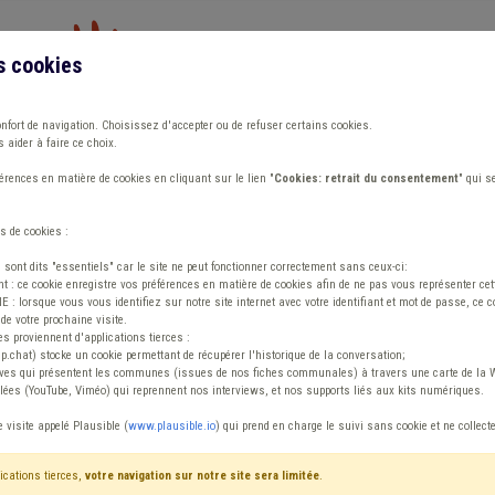
s cookies
Vous travaillez dans un/une
onfort de navigation. Choisissez d'accepter ou de refuser certains cookies.
 aider à faire ce choix.
ions
Publications
Outils
Fiches communa
rences en matière de cookies en cliquant sur le lien "
Cookies: retrait du consentement
" qui s
s de cookies :
 DPO en CPAS
s sont dits "essentiels" car le site ne peut fonctionner correctement sans ceux-ci:
 : ce cookie enregistre vos préférences en matière de cookies afin de ne pas vous représenter cette
 lorsque vous vous identifiez sur notre site internet avec votre identifiant et mot de passe, ce co
de votre prochaine visite.
es proviennent d'applications tierces :
sp.chat) stocke un cookie permettant de récupérer l'historique de la conversation;
tives qui présentent les communes (issues de nos fiches communales) à travers une carte de la W
ées (YouTube, Viméo) qui reprennent nos interviews, et nos supports liés aux kits numériques.
 du DPO en CPAS
e visite appelé Plausible (
www.plausible.io
) qui prend en charge le suivi sans cookie et ne collect
ications tierces,
votre navigation sur notre site sera limitée
.