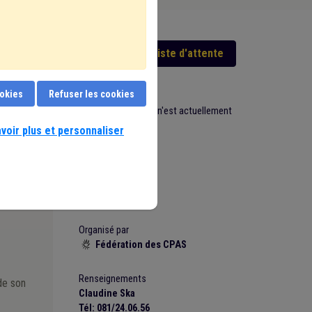
de la
S'inscrire en liste d'attente
protection
ifiques.
ookies
Refuser les cookies
cial,
Cette formation n'est actuellement
pas planifiée.
voir plus et personnaliser
ous
 de
Durée
1 jour
Organisé par
Fédération des CPAS

Renseignements
de son
Claudine Ska
Tél: 081/24.06.56