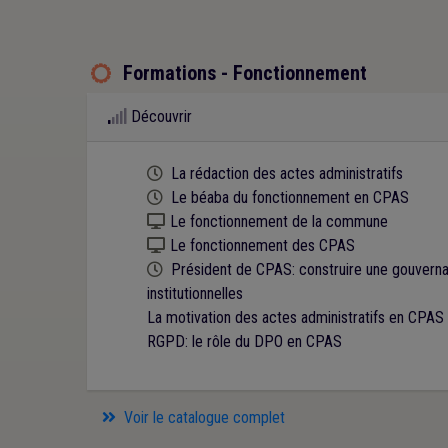
Formations - Fonctionnement

Découvrir
Cette formation est programmée
La rédaction des actes administratifs
Cette formation est programmée
Le béaba du fonctionnement en CPAS
Kit numérique gratuit
Le fonctionnement de la commune
Kit numérique gratuit
Le fonctionnement des CPAS
Cette formation est programmée
Président de CPAS: construire une gouvernan
institutionnelles
La motivation des actes administratifs en CPAS
RGPD: le rôle du DPO en CPAS
Voir le catalogue complet