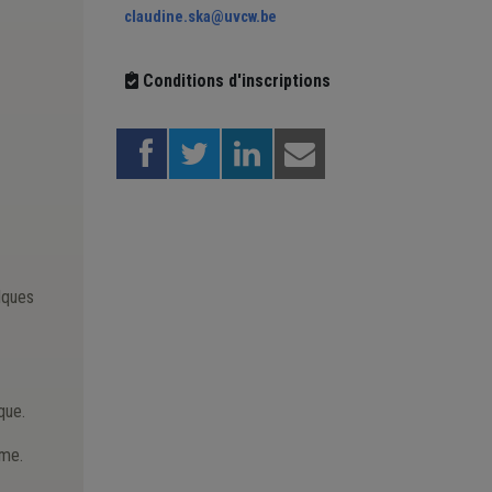
claudine.ska@uvcw.be
Conditions d'inscriptions
elques
que.
ome.