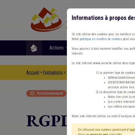
Informations à propos de
Ce site utilise des cookies pour un meilleur c
Notre
politique en matière de cookies
peut vous
Actions
Matières
Format
Vous pourrez à tout moment modifier vos préfé
internet.
Le site internet www.uvcw.be utilise deux type
Accueil
>
Formations
>
Catalogue en ligne
>
RGPD: le rôle du
1) Le premier type de cookie
tplNewCookieConsent
IDENTIFIANTABONNE :
session active lors 
2) Le deuxième type de cooki
Fonctionnement

Notre live chat (cri
Les cartes interac
Les vidéos encapsul
RGPD: le rôle
Notre site internet utilise un outil d'analyse d
En refusant nos cookies provenant d'appl
Vous ne
pourrez pas
consulter