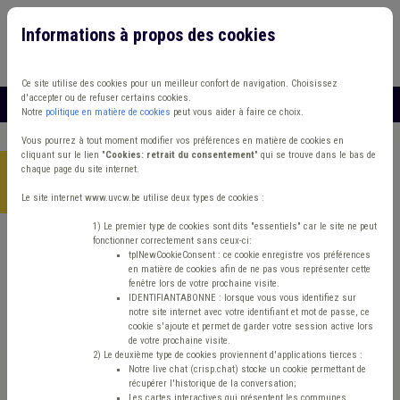
Informations à propos des cookies
Connexion
Vous travaillez dans un/une
Ce site utilise des cookies pour un meilleur confort de navigation. Choisissez
d'accepter ou de refuser certains cookies.
MENU
Notre
politique en matière de cookies
peut vous aider à faire ce choix.
Vous pourrez à tout moment modifier vos préférences en matière de cookies en
cliquant sur le lien "
Cookies: retrait du consentement
" qui se trouve dans le bas de
chaque page du site internet.
Accueil
>
Formations
>
Catalogue en ligne
>
ÉNERGIE -
LOGEMENT
Le site internet www.uvcw.be utilise deux types de cookies :
1) Le premier type de cookies sont dits "essentiels" car le site ne peut
fonctionner correctement sans ceux-ci:
Sociale énergie

tplNewCookieConsent : ce cookie enregistre vos préférences
en matière de cookies afin de ne pas vous représenter cette
fenêtre lors de votre prochaine visite.
IDENTIFIANTABONNE : lorsque vous vous identifiez sur
ÉNERGIE -
notre site internet avec votre identifiant et mot de passe, ce
cookie s'ajoute et permet de garder votre session active lors
de votre prochaine visite.
LOGEMENT
2) Le deuxième type de cookies proviennent d'applications tierces :
Notre live chat (crisp.chat) stocke un cookie permettant de
récupérer l'historique de la conversation;
Les cartes interactives qui présentent les communes