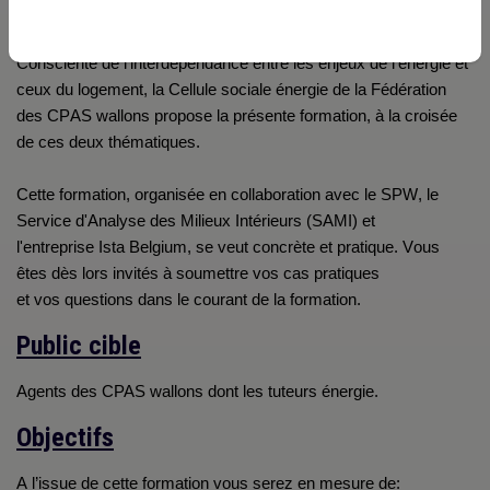
celui-ci et réduire le coût des factures.
Consciente de l’interdépendance entre les enjeux de l’énergie et
ceux du logement, la Cellule sociale énergie de la Fédération
des CPAS wallons propose la présente formation, à la croisée
de ces deux thématiques.
Cette formation, organisée en collaboration avec le SPW, le
Service d'Analyse des Milieux Intérieurs (SAMI) et
l'entreprise
Ista Belgium
, se veut concrète et pratique.
Vous
êtes
dès lors invités à soumettre
vos
cas pratiques
et
vos
questions dans le courant de la formation.
Public cible
Agents
des CPAS wallons dont les tuteurs énergie.
Objectifs
A l’issue de cette formation vous serez en mesure
de: