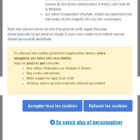
Formation exclusivement
(issues de nos fiches communales) à travers une carte de
la Wallonie;
Les vidéos encapsulées (YouTube, Viméo) qui reprennent nos
réservée à nos membres:
interviews, et nos supports liés aux kits numériques.
Agents «énergie» des CPAS
Notre site internet utilise un outil d'analyse de visite appelé Plausible
(
www.plausible.io
) qui prend en charge le suivi sans cookie et ne collecte aucune
donnée personnelle identifiable.
wallons dont les tuteurs
En refusant nos cookies provenant d'applications tierces,
votre
énergie.
navigation sur notre site sera limitée
.
Vous ne
pourrez pas
consulter
Nos vidéos (hébergées sur Youtube et Vimeo)
Nos cartes interactives
Notre support en ligne (Live chat)
Certains autres services externes utilisant les cookies
Inscription en ligne
Accepter tous les cookies
Refuser les cookies
Le travail de lutte contre la précarité énergétique requiert
En savoir plus et personnaliser
inévitablement l’analyse du logement et la prise en compte des
marges de manœuvre disponibles pour améliorer le confort de