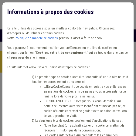
Informations à propos des cookies
Connexion
Vous travaillez dans un/une
Ce site utilise des cookies pour un meilleur confort de navigation. Choisissez
d'accepter ou de refuser certains cookies.
MENU
Notre
politique en matière de cookies
peut vous aider à faire ce choix.
Vous pourrez à tout moment modifier vos préférences en matière de cookies en
cliquant sur le lien "
Cookies: retrait du consentement
" qui se trouve dans le bas de
chaque page du site internet.
Accueil
>
Formations
>
Catalogue en ligne
>
Prévenir
l’épuisement : outils pour les travailleurs sociaux
Le site internet www.uvcw.be utilise deux types de cookies :
1) Le premier type de cookies sont dits "essentiels" car le site ne peut
fonctionner correctement sans ceux-ci:
Etrangers

tplNewCookieConsent : ce cookie enregistre vos préférences
en matière de cookies afin de ne pas vous représenter cette
fenêtre lors de votre prochaine visite.
IDENTIFIANTABONNE : lorsque vous vous identifiez sur
Prévenir l’épuisement :
notre site internet avec votre identifiant et mot de passe, ce
cookie s'ajoute et permet de garder votre session active lors
de votre prochaine visite.
outils pour les
2) Le deuxième type de cookies proviennent d'applications tierces :
Notre live chat (crisp.chat) stocke un cookie permettant de
récupérer l'historique de la conversation;
Les cartes interactives qui présentent les communes