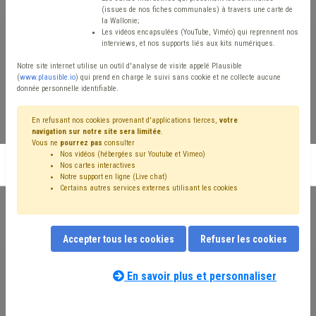
travailleurs sociaux
(issues de nos fiches communales) à travers une carte de
la Wallonie;
Les vidéos encapsulées (YouTube, Viméo) qui reprennent nos
Former les CPAS et leurs
interviews, et nos supports liés aux kits numériques.
partenaires, transformer les
Notre site internet utilise un outil d'analyse de visite appelé Plausible
(
www.plausible.io
) qui prend en charge le suivi sans cookie et ne collecte aucune
donnée personnelle identifiable.
parcours
En refusant nos cookies provenant d'applications tierces,
votre
navigation sur notre site sera limitée
.
Vous ne
pourrez pas
consulter
Nos vidéos (hébergées sur Youtube et Vimeo)
S'inscrire en liste d'attente
Nos cartes interactives
Notre support en ligne (Live chat)
Certains autres services externes utilisant les cookies
Accepter tous les cookies
Refuser les cookies
Le public accompagné par les CPAS et leurs partenaires est à
l’image de la société dans lequel il s’intègre, diversifié. Dans un
En savoir plus et personnaliser
contexte géopolitique sous tension, ces acteurs de terrain, quelle
que soit la Région du pays, sont amenés à suivre de plus en plus
de personnes qui ne disposent pas de la nationalité belge.