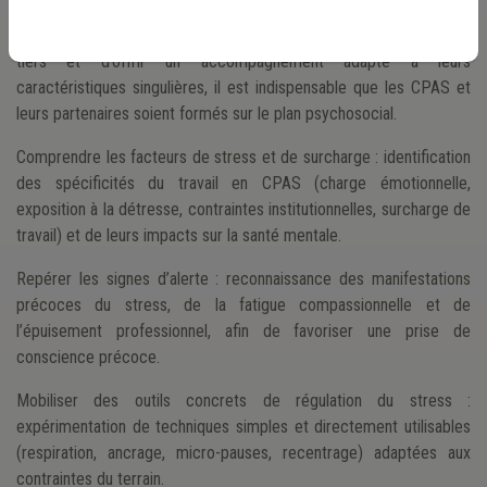
Afin de favoriser l’intégration des primo-arrivants issus des pays
tiers et d’offrir un accompagnement adapté à leurs
caractéristiques singulières, il est indispensable que les CPAS et
leurs partenaires soient formés sur le plan psychosocial.
Comprendre les facteurs de stress et de surcharge : identification
des spécificités du travail en CPAS (charge émotionnelle,
exposition à la détresse, contraintes institutionnelles, surcharge de
travail) et de leurs impacts sur la santé mentale.
Repérer les signes d’alerte : reconnaissance des manifestations
précoces du stress, de la fatigue compassionnelle et de
l’épuisement professionnel, afin de favoriser une prise de
conscience précoce.
Mobiliser des outils concrets de régulation du stress :
expérimentation de techniques simples et directement utilisables
(respiration, ancrage, micro-pauses, recentrage) adaptées aux
contraintes du terrain.