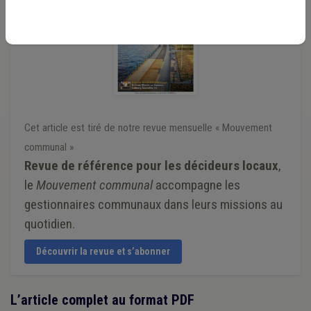
Cet article est tiré de notre revue mensuelle « Mouvement
communal »
Revue de référence pour les décideurs locaux
,
le
Mouvement communal
accompagne les
gestionnaires communaux dans leurs missions au
quotidien.
Découvrir la revue et s’abonner
L’article complet au format PDF