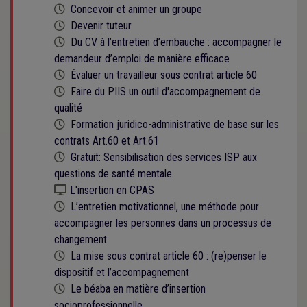
Cette formation est programmée
Concevoir et animer un groupe
Cette formation est programmée
Devenir tuteur
Cette formation est programmée
Du CV à l’entretien d’embauche : accompagner le
demandeur d’emploi de manière efficace
Cette formation est programmée
Évaluer un travailleur sous contrat article 60
Cette formation est programmée
Faire du PIIS un outil d'accompagnement de
qualité
Cette formation est programmée
Formation juridico-administrative de base sur les
contrats Art.60 et Art.61
Cette formation est programmée
Gratuit: Sensibilisation des services ISP aux
questions de santé mentale
Kit numérique gratuit
L'insertion en CPAS
Cette formation est programmée
L’entretien motivationnel, une méthode pour
accompagner les personnes dans un processus de
changement
Cette formation est programmée
La mise sous contrat article 60 : (re)penser le
dispositif et l’accompagnement
Cette formation est programmée
Le béaba en matière d’insertion
socioprofessionnelle