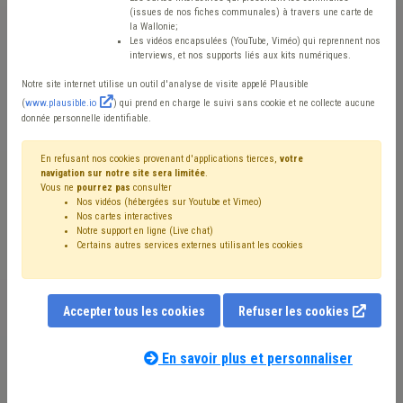
(issues de nos fiches communales) à travers une carte de
la Wallonie;
Mis en ligne le 1er Novembre 2020 - Marie CASTAIGNE
Les vidéos encapsulées (YouTube, Viméo) qui reprennent nos
interviews, et nos supports liés aux kits numériques.
Notre site internet utilise un outil d'analyse de visite appelé Plausible
Au CPAS de Charleroi, depuis nombre d’années, des
(
www.plausible.io
) qui prend en charge le suivi sans cookie et ne collecte aucune
donnée personnelle identifiable.
actions ont été mises en place pour tenter de diminuer
les accidents du travail parmi les travailleurs sous
En refusant nos cookies provenant d'applications tierces,
votre
contrat « article 60, § 7 » . Nous avons rencontré
navigation sur notre site sera limitée
.
Vous ne
pourrez pas
consulter
Philippe Collu et Yves Rauchs, Conseillers en prévention
Nos vidéos (hébergées sur Youtube et Vimeo)
Nos cartes interactives
au SIPP (Service Interne de Prévention et de Protection)
Notre support en ligne (Live chat)
de Charleroi, Virginie Bauduin, Coordinatrice de l’équipe
Certains autres services externes utilisant les cookies
« Objectif emploi » et Michel Deridder, Adjoint à la
direction de la direction « action collective », pour nous
Accepter tous les cookies
Refuser les cookies
expliquer leur manière d’envisager la prévention.
En savoir plus et personnaliser