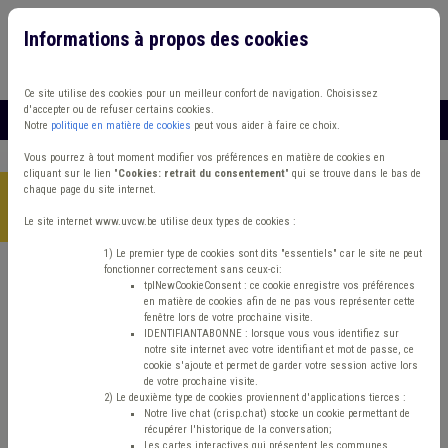
Informations à propos des cookies
Connexion
Vous travaillez dans un/une
Ce site utilise des cookies pour un meilleur confort de navigation. Choisissez
d'accepter ou de refuser certains cookies.
MENU
Notre
politique en matière de cookies
peut vous aider à faire ce choix.
Vous pourrez à tout moment modifier vos préférences en matière de cookies en
cliquant sur le lien "
Cookies: retrait du consentement
" qui se trouve dans le bas de
chaque page du site internet.
Accueil
>
ISP
>
Article
>
Articles 60 et accidents de travail :
mieux vaut prévenir que guérir
Le site internet www.uvcw.be utilise deux types de cookies :
1) Le premier type de cookies sont dits "essentiels" car le site ne peut
fonctionner correctement sans ceux-ci:
tplNewCookieConsent : ce cookie enregistre vos préférences
Article
ISP
en matière de cookies afin de ne pas vous représenter cette
fenêtre lors de votre prochaine visite.
Articles 60 et accidents
IDENTIFIANTABONNE : lorsque vous vous identifiez sur
notre site internet avec votre identifiant et mot de passe, ce
cookie s'ajoute et permet de garder votre session active lors
de travail : mieux vaut
de votre prochaine visite.
2) Le deuxième type de cookies proviennent d'applications tierces :
Notre live chat (crisp.chat) stocke un cookie permettant de
prévenir que guérir
récupérer l'historique de la conversation;
Les cartes interactives qui présentent les communes