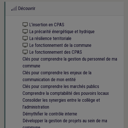
Découvrir
Kit numérique gratuit
L'insertion en CPAS
Kit numérique gratuit
La précarité énergétique et hydrique
Kit numérique gratuit
La résilience territoriale
Kit numérique gratuit
Le fonctionnement de la commune
Kit numérique gratuit
Le fonctionnement des CPAS
Clés pour comprendre la gestion du personnel de ma
commune
Clés pour comprendre les enjeux de la
communication de mon entité
Clés pour comprendre les marchés publics
Comprendre la comptabilité des pouvoirs locaux
Consolider les synergies entre le collège et
l'administration
Démythifier le contrôle interne
Développer la gestion de projets au sein de ma
commune