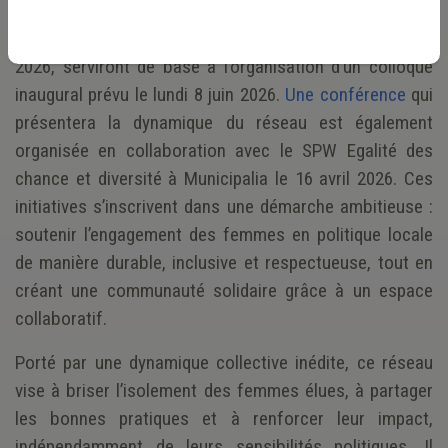
prioritaires, une enquête a été lancée ce jour auprès des
élues locales. Les résultats, attendus pour la mi-avril
2026, serviront de base à l’organisation d’un colloque
inaugural prévu le lundi 8 juin 2026.
Une conférence
qui
présentera la dynamique du réseau est également
organisée en collaboration avec le SPW Egalité des
chance et diversité à Municipalia le 16 avril 2026. Ces
initiatives s’inscrivent dans une démarche ambitieuse :
soutenir l’engagement des femmes en politique locale
de manière durable, inclusive et respectueuse, tout en
créant une communauté solidaire grâce à un espace
collaboratif.
Porté par une dynamique collective inédite, ce réseau
vise à briser l’isolement des femmes élues, à partager
les bonnes pratiques et à renforcer leur impact,
indépendamment de leurs sensibilités politiques. Il