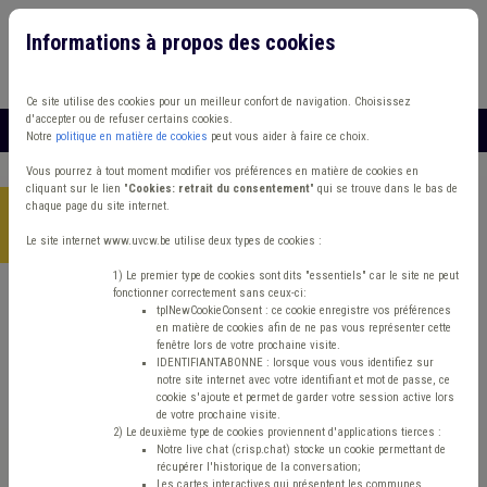
Informations à propos des cookies
Connexion
Vous travaillez dans un/une
Ce site utilise des cookies pour un meilleur confort de navigation. Choisissez
d'accepter ou de refuser certains cookies.
MENU
Notre
politique en matière de cookies
peut vous aider à faire ce choix.
Vous pourrez à tout moment modifier vos préférences en matière de cookies en
cliquant sur le lien "
Cookies: retrait du consentement
" qui se trouve dans le bas de
chaque page du site internet.
Accueil
>
Mandataires
>
Actualité
>
Réseau des Élues Locales
de Wallonie : lancement de l’enquête
Le site internet www.uvcw.be utilise deux types de cookies :
1) Le premier type de cookies sont dits "essentiels" car le site ne peut
fonctionner correctement sans ceux-ci:
tplNewCookieConsent : ce cookie enregistre vos préférences
Actualité
Mandataires
en matière de cookies afin de ne pas vous représenter cette
fenêtre lors de votre prochaine visite.
Réseau des Élues
IDENTIFIANTABONNE : lorsque vous vous identifiez sur
notre site internet avec votre identifiant et mot de passe, ce
cookie s'ajoute et permet de garder votre session active lors
Locales de Wallonie :
de votre prochaine visite.
2) Le deuxième type de cookies proviennent d'applications tierces :
Notre live chat (crisp.chat) stocke un cookie permettant de
lancement de l’enquête
récupérer l'historique de la conversation;
Les cartes interactives qui présentent les communes