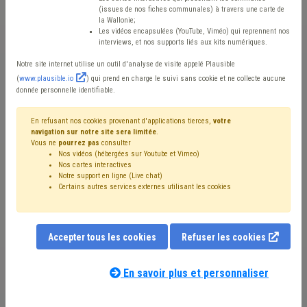
(issues de nos fiches communales) à travers une carte de
la Wallonie;
Mis en ligne le 6 Mars 2026 - Nicolas BONOMI
Les vidéos encapsulées (YouTube, Viméo) qui reprennent nos
interviews, et nos supports liés aux kits numériques.
Notre site internet utilise un outil d'analyse de visite appelé Plausible
(
www.plausible.io
) qui prend en charge le suivi sans cookie et ne collecte aucune
donnée personnelle identifiable.
En refusant nos cookies provenant d'applications tierces,
votre
navigation sur notre site sera limitée
.
Vous ne
pourrez pas
consulter
Nos vidéos (hébergées sur Youtube et Vimeo)
Nos cartes interactives
Notre support en ligne (Live chat)
Certains autres services externes utilisant les cookies
L’Union des Villes et Communes de Wallonie (UVCW)
franchit une nouvelle étape dans son engagement en
Accepter tous les cookies
Refuser les cookies
faveur des femmes en politique locale. Afin d’affiner les
En savoir plus et personnaliser
thématiques des premières rencontres du Réseau des
Élues Locales de Wallonie et d’identifier leurs besoins