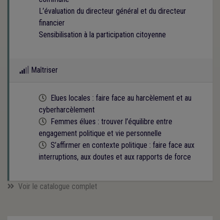
L’évaluation du directeur général et du directeur
financier
Sensibilisation à la participation citoyenne
Maîtriser
Cette formation est programmée
Elues locales : faire face au harcèlement et au
cyberharcèlement
Cette formation est programmée
Femmes élues : trouver l’équilibre entre
engagement politique et vie personnelle
Cette formation est programmée
S’affirmer en contexte politique : faire face aux
interruptions, aux doutes et aux rapports de force
Voir le catalogue complet