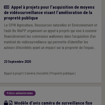
Actualité
Appel à projets pour l’acquisition de moyens
de vidéosurveillance visant l’amélioration de la
propreté publique
Le SPW Agriculture, Ressources naturelles et Environnement et
l’asbl Be WaPP organisent un appel à projets qui vise à soutenir
financièrement les communes wallonnes dans l’acquisition d’un
matériel de vidéosurveillance qui permette d’identifier les
auteurs d’incivilités ayant un impact sur la propreté de l’espace
public. Le montant maximum de la subvention est fixé à 25 000
euros.
23 Septembre 2020
Appel à projet
|
Caméra
|
Incivilité
|
Propreté publique
|
Police administrative
Modèle
Modèle d’avis caméra de surveillance fixe