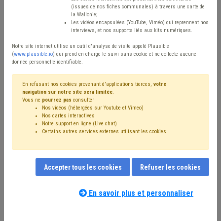
(issues de nos fiches communales) à travers une carte de
Avis / Actions
la Wallonie;
Les vidéos encapsulées (YouTube, Viméo) qui reprennent nos
Réinitialiser
interviews, et nos supports liés aux kits numériques.
Notre site internet utilise un outil d'analyse de visite appelé Plausible
(
www.plausible.io
) qui prend en charge le suivi sans cookie et ne collecte aucune
donnée personnelle identifiable.
Filtrer cette requête avec des mots-clés
En refusant nos cookies provenant d'applications tierces,
votre
navigation sur notre site sera limitée
.
Vous ne
pourrez pas
consulter
⇒ Caméra
(
retirer le mot clé
)
Ordre public
(3)
Nos vidéos (hébergées sur Youtube et Vimeo)
Stationnement
(3)
Incivilité
(3)
Propreté publique
(2)
Nos cartes interactives
Véhicule
(2)
Immatriculation
(2)
Sécurité
(2)
Notre support en ligne (Live chat)
Certains autres services externes utilisant les cookies
Conseil communal
(2)
Déchet
(2)
Délinquance environnementale
(2)
Fermeture / ouverture des magasins
(1)
Forain
(1)
Chantier
(1)
CDLD
(1)
Commerce
(1)
Signalisation
(1)
Accepter tous les cookies
Refuser les cookies
Bourgmestre
(1)
Piétonnier
(1)
Police
(1)
Pollution
(1)
Règlement de travail
(1)
En savoir plus et personnaliser
Règlement général sur la protection des données (RGPD)
(1)
Coronavirus
(1)
Recours
(1)
Voirie
(1)
Tutelle
(1)
Vie privée
(1)
Appel à projet
(1)
Horeca
(1)