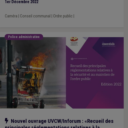
1er Décembre 2022
Caméra
|
Conseil communal
|
Ordre public
|
Police administrative
Notre action
Nouvel ouvrage UVCW/Inforum : «Recueil des
principales réglementations relatives à la