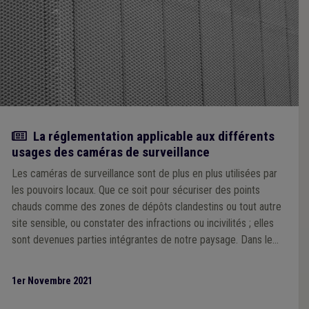
Article
La réglementation applicable aux différents
usages des caméras de surveillance
Les caméras de surveillance sont de plus en plus utilisées par
les pouvoirs locaux. Que ce soit pour sécuriser des points
chauds comme des zones de dépôts clandestins ou tout autre
site sensible, ou constater des infractions ou incivilités ; elles
sont devenues parties intégrantes de notre paysage. Dans le
cadre de cette publication, nous allons nous intéresser à la
règlementation applicable aux différents usages des caméras
1er Novembre 2021
de surveillance, à la question de la mise en place de caméras
de surveillance fixes ou fixes temporaires, et aux caméras