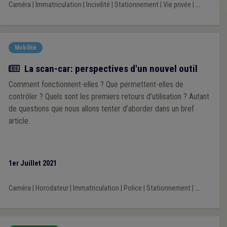
Caméra
|
Immatriculation
|
Incivilité
|
Stationnement
|
Vie privée
|
...
mobiles.
Mobilité
Article
La scan-car: perspectives d'un nouvel outil
Comment fonctionnent-elles ? Que permettent-elles de
contrôler ? Quels sont les premiers retours d’utilisation ? Autant
de questions que nous allons tenter d’aborder dans un bref
article.
1er Juillet 2021
Caméra
|
Horodateur
|
Immatriculation
|
Police
|
Stationnement
|
...