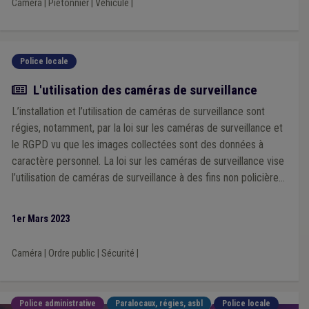
Caméra
|
Piétonnier
|
Véhicule
|
Police locale
Article
L'utilisation des caméras de surveillance
L’installation et l’utilisation de caméras de surveillance sont
régies, notamment, par la loi sur les caméras de surveillance et
le RGPD vu que les images collectées sont des données à
caractère personnel. La loi sur les caméras de surveillance vise
l’utilisation de caméras de surveillance à des fins non policières.
Remarquons que cette loi ne s’applique pas aux caméras de
surveillance dont l’utilisation est réglée par ou en vertu d’une
1er Mars 2023
législation particulière.
Caméra
|
Ordre public
|
Sécurité
|
Police administrative
Paralocaux, régies, asbl
Police locale