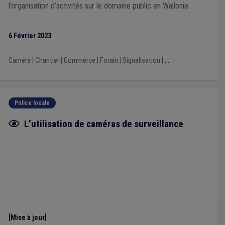
l’organisation d’activités sur le domaine public en Wallonie.
6 Février 2023
Caméra
|
Chantier
|
Commerce
|
Forain
|
Signalisation
|
...
Police locale
Fiche focus
L’utilisation de caméras de surveillance
[Mise à jour]