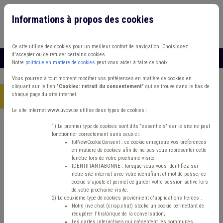
Informations à propos des cookies
Connexion
Vous travaillez dans un/une
Ce site utilise des cookies pour un meilleur confort de navigation. Choisissez
d'accepter ou de refuser certains cookies.
MENU
Notre
politique en matière de cookies
peut vous aider à faire ce choix.
Vous pourrez à tout moment modifier vos préférences en matière de cookies en
cliquant sur le lien "
Cookies: retrait du consentement
" qui se trouve dans le bas de
chaque page du site internet.
Accueil
> Caméra
Le site internet www.uvcw.be utilise deux types de cookies :
Trouver un contenu
1) Le premier type de cookies sont dits "essentiels" car le site ne peut
fonctionner correctement sans ceux-ci:
tplNewCookieConsent : ce cookie enregistre vos préférences
en matière de cookies afin de ne pas vous représenter cette
Caméra
fenêtre lors de votre prochaine visite.
IDENTIFIANTABONNE : lorsque vous vous identifiez sur
notre site internet avec votre identifiant et mot de passe, ce
cookie s'ajoute et permet de garder votre session active lors
Matière(s) principale(s)
de votre prochaine visite.
2) Le deuxième type de cookies proviennent d'applications tierces :
Notre live chat (crisp.chat) stocke un cookie permettant de
Type de contenu
récupérer l'historique de la conversation;
Les cartes interactives qui présentent les communes