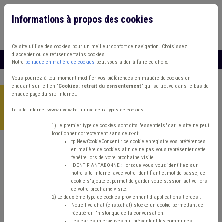
Informations à propos des cookies
Connexion
Vous travaillez dans un/une
Ce site utilise des cookies pour un meilleur confort de navigation. Choisissez
d'accepter ou de refuser certains cookies.
MENU
Notre
politique en matière de cookies
peut vous aider à faire ce choix.
Vous pourrez à tout moment modifier vos préférences en matière de cookies en
cliquant sur le lien "
Cookies: retrait du consentement
" qui se trouve dans le bas de
chaque page du site internet.
Accueil
>
Fonctionnement
>
Article
>
107e Congrès des maires
et des présidents d'intercommunalité de France : « Pour les
Le site internet www.uvcw.be utilise deux types de cookies :
communes, liberté ! »
1) Le premier type de cookies sont dits "essentiels" car le site ne peut
fonctionner correctement sans ceux-ci:
tplNewCookieConsent : ce cookie enregistre vos préférences
en matière de cookies afin de ne pas vous représenter cette
Article
Fonctionnement
fenêtre lors de votre prochaine visite.
IDENTIFIANTABONNE : lorsque vous vous identifiez sur
notre site internet avec votre identifiant et mot de passe, ce
107e Congrès des
cookie s'ajoute et permet de garder votre session active lors
de votre prochaine visite.
maires et des
2) Le deuxième type de cookies proviennent d'applications tierces :
Notre live chat (crisp.chat) stocke un cookie permettant de
récupérer l'historique de la conversation;
Les cartes interactives qui présentent les communes