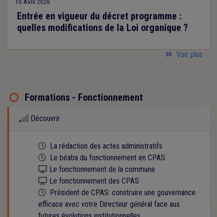
10 Avril 2026
Entrée en vigueur du décret programme :
quelles modifications de la Loi organique ?
Voir plus
Formations - Fonctionnement

Découvrir
Cette formation est programmée
La rédaction des actes administratifs
Cette formation est programmée
Le béaba du fonctionnement en CPAS
Kit numérique gratuit
Le fonctionnement de la commune
Kit numérique gratuit
Le fonctionnement des CPAS
Cette formation est programmée
Président de CPAS: construire une gouvernance
efficace avec votre Directeur général face aux
futures évolutions institutionnelles