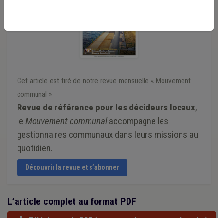
Cet article est tiré de notre revue mensuelle « Mouvement
communal »
Revue de référence pour les décideurs locaux
,
le
Mouvement communal
accompagne les
gestionnaires communaux dans leurs missions au
quotidien.
Découvrir la revue et s’abonner
L’article complet au format PDF