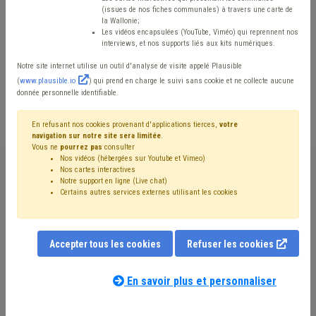
présidents
(issues de nos fiches communales) à travers une carte de
la Wallonie;
d'intercommunalité de
Les vidéos encapsulées (YouTube, Viméo) qui reprennent nos
interviews, et nos supports liés aux kits numériques.
France : « Pour les
Notre site internet utilise un outil d'analyse de visite appelé Plausible
(
www.plausible.io
) qui prend en charge le suivi sans cookie et ne collecte aucune
communes, liberté ! »
donnée personnelle identifiable.
En refusant nos cookies provenant d'applications tierces,
votre
Mis en ligne le 1er Février 2026 - Alexandre MAITRE
navigation sur notre site sera limitée
.
Vous ne
pourrez pas
consulter
Nos vidéos (hébergées sur Youtube et Vimeo)
Nos cartes interactives
L’AMF, Association des Maires de France, est
Notre support en ligne (Live chat)
Certains autres services externes utilisant les cookies
l’association coupole défendant et représentant la
démocratie locale vis-à-vis de l’État central de la
République.
Accepter tous les cookies
Refuser les cookies
En savoir plus et personnaliser