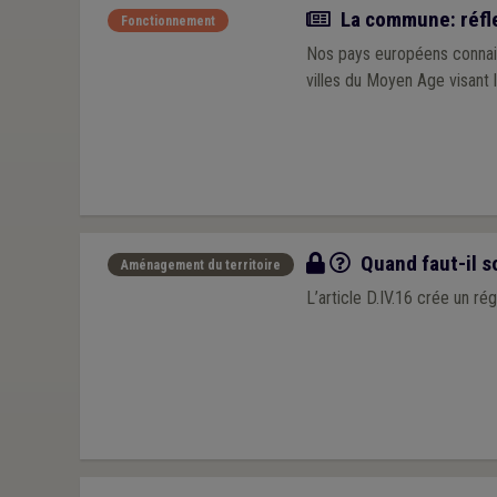
Article
La commune: réfle
Fonctionnement
Nos pays européens connaiss
villes du Moyen Age visant 
Q/R
Quand faut-il so
Aménagement du territoire
L’article D.IV.16 crée un ré