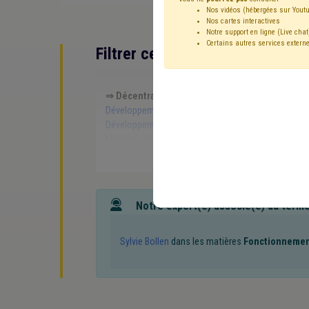
Nos vidéos (hébergées sur Youtu
Nos cartes interactives
Notre support en ligne (Live chat
Certains autres services externe
Filtrer cette requête avec des 
⇒ Décentralisation
(
retirer le mot clé
)
Gouvern
Développement durable
(2)
Intercommunale
(2)
Développement local
(1)
Éclairage public
(1)
Él
Mobilité active
(1)
Gaz
(1)
État civil
(1)
Fina
Démocratie locale
(1)
Démographie
(1)
Isolati
Notre expert(e) associé(e) au term
Sylvie Bollen
dans les matières
Fonctionneme