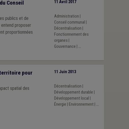
 du Conseil
11 Avril 2017
Administration
|
es publics et de
Conseil communal
|
W entend proposer
Décentralisation
|
ent proportionnées
Fonctionnement des
organes
|
Gouvernance
|
...
erritoire pour
11 Juin 2013
Décentralisation
|
mpact spatial des
Développement durable
|
Développement local
|
Énergie
|
Environnement
|
...