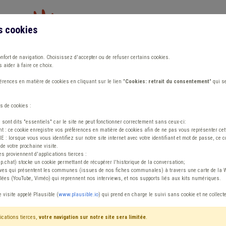
s cookies
Vous travaillez dans un/une
onfort de navigation. Choisissez d'accepter ou de refuser certains cookies.
 aider à faire ce choix.
ions
Publications
Outils
Fiches communa
rences en matière de cookies en cliquant sur le lien "
Cookies: retrait du consentement
" qui s
s de cookies :
s sont dits "essentiels" car le site ne peut fonctionner correctement sans ceux-ci:
 : ce cookie enregistre vos préférences en matière de cookies afin de ne pas vous représenter cette
 lorsque vous vous identifiez sur notre site internet avec votre identifiant et mot de passe, ce co
de votre prochaine visite.
ntenu
es proviennent d'applications tierces :
sp.chat) stocke un cookie permettant de récupérer l'historique de la conversation;
tives qui présentent les communes (issues de nos fiches communales) à travers une carte de la W
ées (YouTube, Viméo) qui reprennent nos interviews, et nos supports liés aux kits numériques.
e visite appelé Plausible (
www.plausible.io
) qui prend en charge le suivi sans cookie et ne collect
ications tierces,
votre navigation sur notre site sera limitée
.
tenu
Avis / Actions