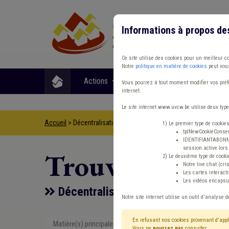
Informations à propos de
Ce site utilise des cookies pour un meilleur c
Notre
politique en matière de cookies
peut vous
Actions
Matières
Format
Vous pourrez à tout moment modifier vos préfé
internet.
Le site internet www.uvcw.be utilise deux type
Accueil
> Décentralisation
1) Le premier type de cookie
tplNewCookieConsent
IDENTIFIANTABONNE :
session active lors 
Trouver un co
2) Le deuxième type de cooki
Notre live chat (cri
Les cartes interac
Les vidéos encapsul
Décentralisation
Notre site internet utilise un outil d'analyse d
En refusant nos cookies provenant d'appl
Matière(s) principale(s)
Type de con
Vous ne
pourrez pas
consulter