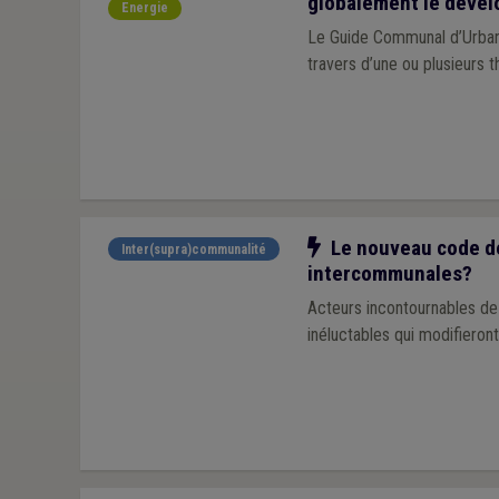
globalement le déve
Energie
Le Guide Communal d’Urbani
travers d’une ou plusieurs 
Notre action
Le nouveau code de
Inter(supra)communalité
intercommunales?
Acteurs incontournables de
inéluctables qui modifieron