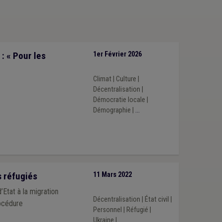
: « Pour les
1er Février 2026
Climat
|
Culture
|
Décentralisation
|
Démocratie locale
|
Démographie
|
...
 réfugiés
11 Mars 2022
d’Etat à la migration
Décentralisation
|
État civil
|
Personnel
|
Réfugié
|
Ukraine
|
...