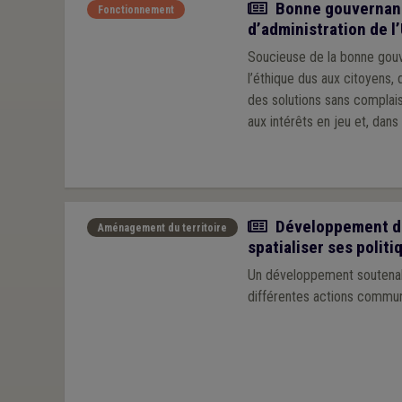
Article
Bonne gouvernance
Fonctionnement
d’administration de 
Soucieuse de la bonne gouve
l’éthique dus aux citoyens,
des solutions sans complais
aux intérêts en jeu et, dan
Article
Développement dur
Aménagement du territoire
spatialiser ses politi
Un développement soutenable
différentes actions communa