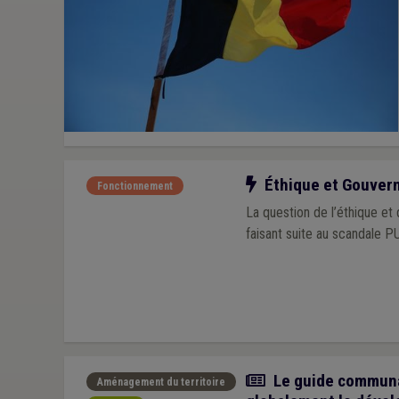
Notre action
Éthique et Gouverna
Fonctionnement
La question de l’éthique et
faisant suite au scandale P
Article
Le guide communal
Aménagement du territoire