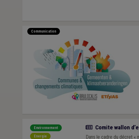
Communication
Actualité
Comite wallon d’ex
Environnement
Energie
Dans le cadre du décret « n