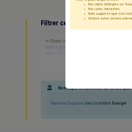
Nos vidéos (hébergées sur Youtu
Nos cartes interactives
Notre support en ligne (Live chat
Certains autres services externe
Filtrer cette requête avec des 
⇒ Climat
(
retirer le mot clé
)
Développement dura
Appel à projet
(10)
Mobilité
(9)
Énergie
(9)
E
Nature
(4)
Investissement
(4)
International
(4)
Rénovation énergétique
(3)
Formation
(3)
Sol
Aménagement du territoire
(3)
Enquête
(3)
CP
Électricité
(2)
Économie sociale
(2)
Communic
Pauvreté
(2)
Pension
(2)
PEB
(2)
Espace ver
Isolation
(2)
Réseau
(1)
Violence
(1)
Mazou
Nos experts associés au terme que
Chauffage
(1)
Amiante
(1)
Audit
(1)
Carbura
Travaux publics
(1)
FRIC
(1)
Fusion
(1)
Énerg
Politique agricole économique (PAC)
(1)
Prix
(1)
Marianne Duquesne
dans la matière
Energie
Smart city
(1)
Sécurité sociale
(1)
Fonction pu
Participation des citoyens
(1)
Coopération inter
Cahier des charges
(1)
Calamité
(1)
Catastroph