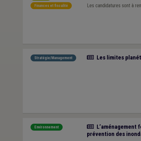
Les candidatures sont à rent
Finances et fiscalité
Article
Les limites planét
Stratégie/Management
Article
L’aménagement fon
Environnement
prévention des inond