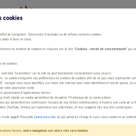
s cookies
Vous travaillez dans un/une
onfort de navigation. Choisissez d'accepter ou de refuser certains cookies.
 aider à faire ce choix.
ions
Publications
Outils
Fiches communa
rences en matière de cookies en cliquant sur le lien "
Cookies: retrait du consentement
" qui s
s de cookies :
s sont dits "essentiels" car le site ne peut fonctionner correctement sans ceux-ci:
 : ce cookie enregistre vos préférences en matière de cookies afin de ne pas vous représenter cette
 lorsque vous vous identifiez sur notre site internet avec votre identifiant et mot de passe, ce co
de votre prochaine visite.
ntenu
es proviennent d'applications tierces :
sp.chat) stocke un cookie permettant de récupérer l'historique de la conversation;
tives qui présentent les communes (issues de nos fiches communales) à travers une carte de la W
ées (YouTube, Viméo) qui reprennent nos interviews, et nos supports liés aux kits numériques.
e visite appelé Plausible (
www.plausible.io
) qui prend en charge le suivi sans cookie et ne collect
ications tierces,
votre navigation sur notre site sera limitée
.
tenu
Avis / Actions