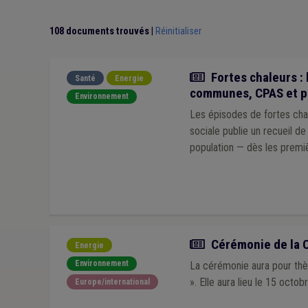
108 documents trouvés
|
Réinitialiser
Actualité
Fortes chaleurs : 
Santé
Energie
communes, CPAS et p
Environnement
Les épisodes de fortes chal
sociale publie un recueil d
population — dès les premi
Actualité
Cérémonie de la C
Energie
Environnement
La cérémonie aura pour thèm
». Elle aura lieu le 15 oct
Europe/international