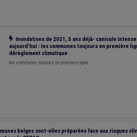
Notre action
Inondations de 2021, 5 ans déjà- canicule intens
aujourd’hui : les communes toujours en première lig
dérèglement climatique
les communes toujours en première ligne
nes belges sont-elles préparées face aux risques cli