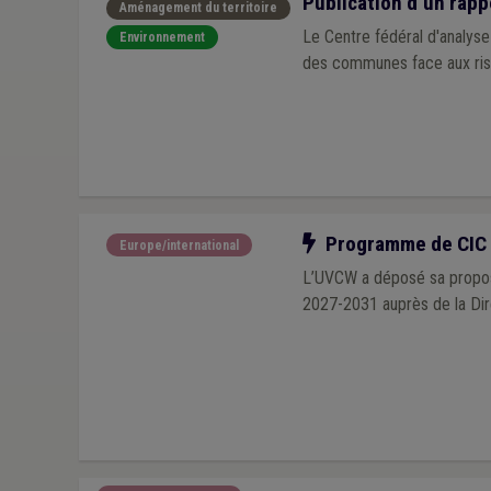
Publication d’un rapp
Aménagement du territoire
Le Centre fédéral d'analyse
Environnement
des communes face aux ris
Notre action
Programme de CIC :
Europe/international
L’UVCW a déposé sa propos
2027-2031 auprès de la Dir