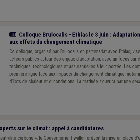
Actualité
Colloque Brulocalis - Ethias le 3 juin : Adaptat
aux effets du changement climatique
Ce colloque, organisé par Brulocalis en partenariat avec Ethias, vis
acteurs publics autour des enjeux d’adaptation, avec un focus sur 
techniques, technologiques et assurantielles à leur portée. Les c
première ligne face aux impacts du changement climatique, nota
d’îlots de chaleur et d’inondations. La matinée s’ouvrira par une se
consacrée aux principaux risques climatiques et à leurs implication
communes. Elle se poursuivra par un premier temps d’échanges aut
terrain et des défis rencontrés par les communes. Après une paus
partie sera dédiée aux solutions concrètes d’adaptation et de gest
perts sur le climat : appel à candidatures
eutralité carbone », le Gouvernement wallon prévoit la mise en place d’