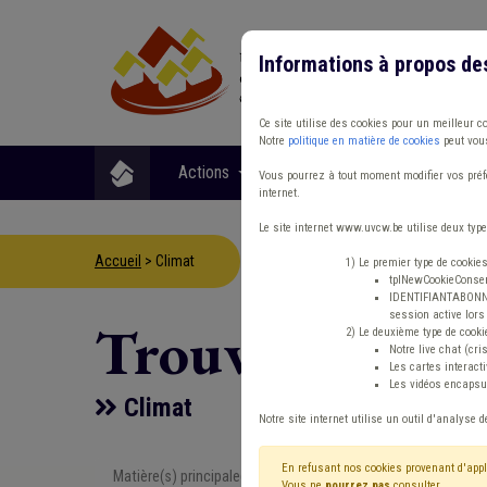
Informations à propos de
Ce site utilise des cookies pour un meilleur c
Notre
politique en matière de cookies
peut vous
Actions
Matières
Format
Vous pourrez à tout moment modifier vos préfé
internet.
Le site internet www.uvcw.be utilise deux type
Accueil
> Climat
1) Le premier type de cookie
tplNewCookieConsent
IDENTIFIANTABONNE :
session active lors 
Trouver un co
2) Le deuxième type de cooki
Notre live chat (cri
Les cartes interac
Les vidéos encapsul
Climat
Notre site internet utilise un outil d'analyse d
En refusant nos cookies provenant d'appl
Matière(s) principale(s)
Type de con
Vous ne
pourrez pas
consulter