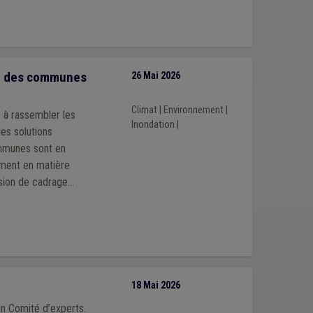
ion des communes
26 Mai 2026
Climat
|
Environnement
|
e à rassembler les
Inondation
|
des solutions
ommunes sont en
mment en matière
ssion de cadrage
s pour les
our des réalités de
e, une deuxième
ion des risques.
18 Mai 2026
un Comité d’experts.