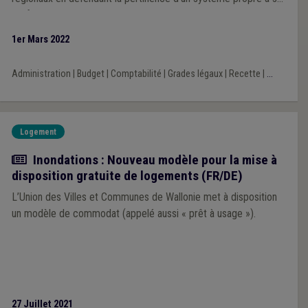
profession, désormais mutualiste
1er Mars 2022
Administration
|
Budget
|
Comptabilité
|
Grades légaux
|
Recette
|
...
Logement
Actualité
Inondations : Nouveau modèle pour la mise à
disposition gratuite de logements (FR/DE)
L’Union des Villes et Communes de Wallonie met à disposition
un modèle de commodat (appelé aussi « prêt à usage »).
27 Juillet 2021