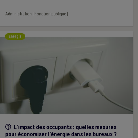
plus vive de l’attractivité.
Administration
|
Fonction publique
|
Energie
Q/R
L’impact des occupants : quelles mesures
pour économiser l’énergie dans les bureaux ?