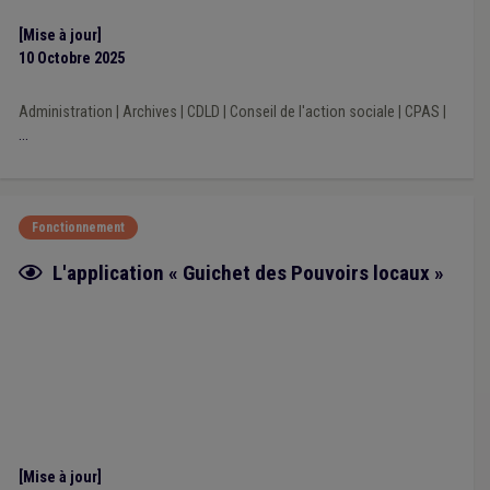
[Mise à jour]
10 Octobre 2025
Administration
|
Archives
|
CDLD
|
Conseil de l'action sociale
|
CPAS
|
...
Fonctionnement
Fiche focus
L'application « Guichet des Pouvoirs locaux »
[Mise à jour]