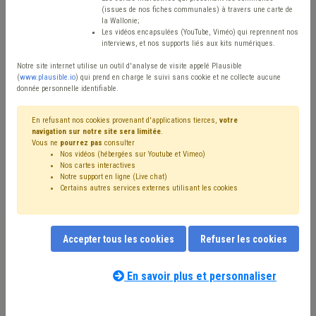
(issues de nos fiches communales) à travers une carte de
Avis / Actions
la Wallonie;
Les vidéos encapsulées (YouTube, Viméo) qui reprennent nos
Réinitialiser
interviews, et nos supports liés aux kits numériques.
Notre site internet utilise un outil d'analyse de visite appelé Plausible
(
www.plausible.io
) qui prend en charge le suivi sans cookie et ne collecte aucune
donnée personnelle identifiable.
Filtrer cette requête avec des mots-clés
En refusant nos cookies provenant d'applications tierces,
votre
navigation sur notre site sera limitée
.
Vous ne
pourrez pas
consulter
⇒ Administration
(
retirer le mot clé
)
Gouvernance
(7)
Nos vidéos (hébergées sur Youtube et Vimeo)
Publicité
(6)
Pension
(5)
Personnel
(4)
Mandataire
(4)
Nos cartes interactives
Bourgmestre
(4)
Budget
(4)
CDLD
(4)
Tutelle
(4)
Notre support en ligne (Live chat)
Certains autres services externes utilisant les cookies
Simplification administrative
(3)
Social
(3)
Conseil communal
(3)
CPAS
(3)
Document administratif
(3)
Informatique
(3)
Inondation
(3)
Intercommunale
(3)
Grades légaux
(3)
Accepter tous les cookies
Refuser les cookies
Handicapé
(3)
Fonction publique
(3)
Incompatibilité
(2)
Notre expert(e) associé(e) au terme
Programme stratégique transversal (PST)
(2)
Police
(2)
que vous recherchez
(merci de prendre
En savoir plus et personnaliser
Responsabilité
(2)
E-gov
(2)
Élection
(2)
Emploi
(2)
connaissance de notre
politique d'assistance-
Entreprise
(2)
Communication
(2)
Comptabilité
(2)
conseil
) :
Évaluation
(2)
Collège
(2)
Agent statutaire
(2)