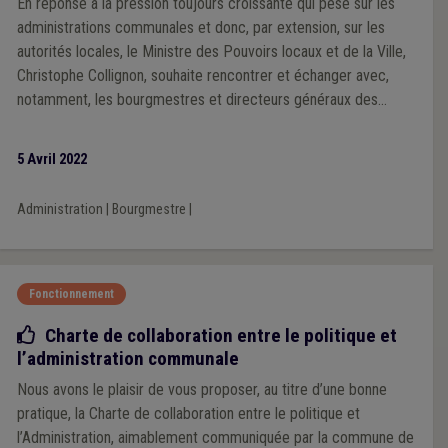
En réponse à la pression toujours croissante qui pèse sur les
administrations communales et donc, par extension, sur les
autorités locales, le Ministre des Pouvoirs locaux et de la Ville,
Christophe Collignon, souhaite rencontrer et échanger avec,
notamment, les bourgmestres et directeurs généraux des
communes de moins de 12.000 habitants.
5 Avril 2022
Administration
|
Bourgmestre
|
Fonctionnement
Bonne pratique
Charte de collaboration entre le politique et
l’administration communale
Nous avons le plaisir de vous proposer, au titre d’une bonne
pratique, la Charte de collaboration entre le politique et
l’Administration, aimablement communiquée par la commune de