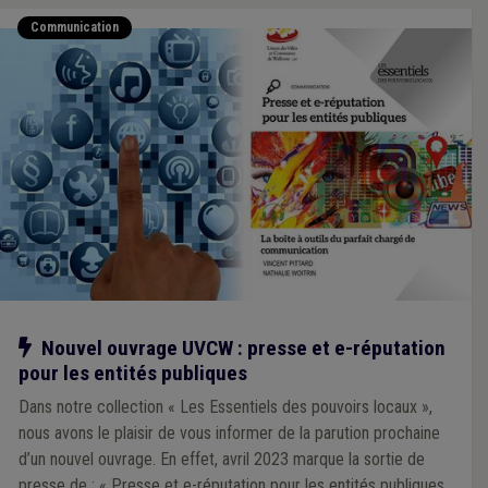
Communication
Notre action
Nouvel ouvrage UVCW : presse et e-réputation
pour les entités publiques
Dans notre collection « Les Essentiels des pouvoirs locaux »,
nous avons le plaisir de vous informer de la parution prochaine
d’un nouvel ouvrage. En effet, avril 2023 marque la sortie de
presse de : « Presse et e-réputation pour les entités publiques