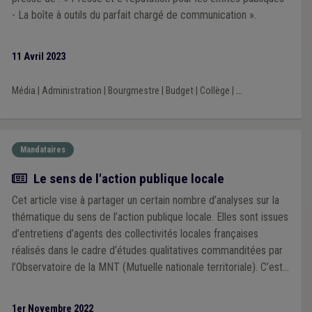
- La boîte à outils du parfait chargé de communication ».
11 Avril 2023
Média
|
Administration
|
Bourgmestre
|
Budget
|
Collège
|
...
Mandataires
Article
Le sens de l'action publique locale
Cet article vise à partager un certain nombre d’analyses sur la
thématique du sens de l’action publique locale. Elles sont issues
d’entretiens d’agents des collectivités locales françaises
réalisés dans le cadre d’études qualitatives commanditées par
l’Observatoire de la MNT (Mutuelle nationale territoriale). C’est
à partir de ces éléments d’études que nous nous autoriserons à
formuler quelques hypothèses sur la problématique de plus en
1er Novembre 2022