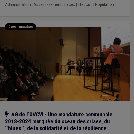
Administration
|
Assainissement
|
Décès
|
État civil
|
Population
|
...
Communication
Notre action
AG de l’UVCW - Une mandature communale
2018-2024 marquée du sceau des crises, du
‘’blues’’, de la solidarité et de la résilience