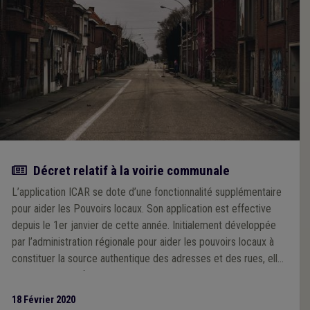
Article
Décret relatif à la voirie communale
L’application ICAR se dote d’une fonctionnalité supplémentaire
pour aider les Pouvoirs locaux. Son application est effective
depuis le 1er janvier de cette année. Initialement développée
par l’administration régionale pour aider les pouvoirs locaux à
constituer la source authentique des adresses et des rues, elle
peut désormais faciliter également la mise en oeuvre du décret
du 6 février 2014 relatif à la voirie communale.
18 Février 2020