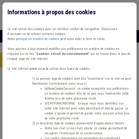
Informations à propos des cookies
Connexion
Vous travaillez dans un/une
Ce site utilise des cookies pour un meilleur confort de navigation. Choisissez
d'accepter ou de refuser certains cookies.
MENU
Notre
politique en matière de cookies
peut vous aider à faire ce choix.
Vous pourrez à tout moment modifier vos préférences en matière de cookies en
cliquant sur le lien "
Cookies: retrait du consentement
" qui se trouve dans le bas de
chaque page du site internet.
Accueil
> Administration
Le site internet www.uvcw.be utilise deux types de cookies :
Trouver un contenu
1) Le premier type de cookies sont dits "essentiels" car le site ne peut
fonctionner correctement sans ceux-ci:
tplNewCookieConsent : ce cookie enregistre vos préférences
en matière de cookies afin de ne pas vous représenter cette
Administration
fenêtre lors de votre prochaine visite.
IDENTIFIANTABONNE : lorsque vous vous identifiez sur
notre site internet avec votre identifiant et mot de passe, ce
cookie s'ajoute et permet de garder votre session active lors
Matière(s) principale(s)
de votre prochaine visite.
2) Le deuxième type de cookies proviennent d'applications tierces :
Notre live chat (crisp.chat) stocke un cookie permettant de
Type de contenu
récupérer l'historique de la conversation;
Les cartes interactives qui présentent les communes