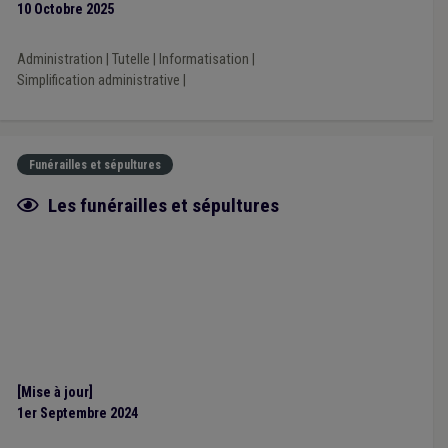
10 Octobre 2025
Administration
|
Tutelle
|
Informatisation
|
Simplification administrative
|
Funérailles et sépultures
Fiche focus
Les funérailles et sépultures
[Mise à jour]
1er Septembre 2024