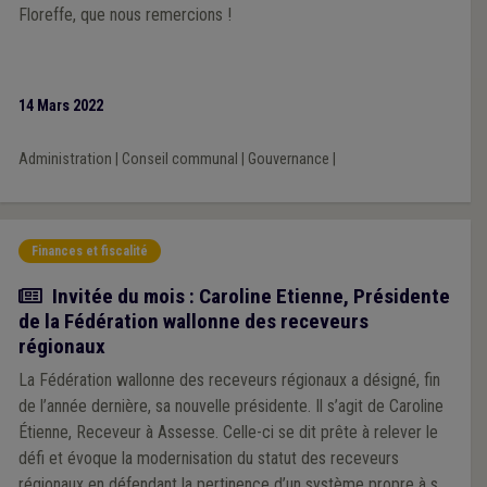
Floreffe, que nous remercions !
14 Mars 2022
Administration
|
Conseil communal
|
Gouvernance
|
Finances et fiscalité
Article
Invitée du mois : Caroline Etienne, Présidente
de la Fédération wallonne des receveurs
régionaux
La Fédération wallonne des receveurs régionaux a désigné, fin
de l’année dernière, sa nouvelle présidente. Il s’agit de Caroline
Étienne, Receveur à Assesse. Celle-ci se dit prête à relever le
défi et évoque la modernisation du statut des receveurs
régionaux en défendant la pertinence d’un système propre à sa