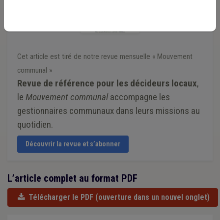
Cet article est tiré de notre revue mensuelle « Mouvement
communal »
Revue de référence pour les décideurs locaux
,
le
Mouvement communal
accompagne les
gestionnaires communaux dans leurs missions au
quotidien.
Découvrir la revue et s’abonner
L’article complet au format PDF
Télécharger le PDF
(ouverture dans un nouvel onglet)