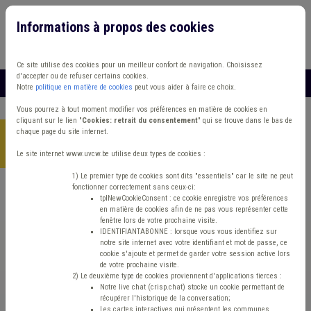
Informations à propos des cookies
Connexion
Vous travaillez dans un/une
Ce site utilise des cookies pour un meilleur confort de navigation. Choisissez
d'accepter ou de refuser certains cookies.
MENU
Notre
politique en matière de cookies
peut vous aider à faire ce choix.
Vous pourrez à tout moment modifier vos préférences en matière de cookies en
cliquant sur le lien "
Cookies: retrait du consentement
" qui se trouve dans le bas de
chaque page du site internet.
Accueil
>
Inter(supra)communalité
>
Bonne pratique
>
Charleroi
Métropole : une supracommunalité singulière et dynamique
Le site internet www.uvcw.be utilise deux types de cookies :
1) Le premier type de cookies sont dits "essentiels" car le site ne peut
fonctionner correctement sans ceux-ci:
tplNewCookieConsent : ce cookie enregistre vos préférences
Bonne pratique
Inter(supra)communalité
en matière de cookies afin de ne pas vous représenter cette
fenêtre lors de votre prochaine visite.
Charleroi Métropole :
IDENTIFIANTABONNE : lorsque vous vous identifiez sur
notre site internet avec votre identifiant et mot de passe, ce
cookie s'ajoute et permet de garder votre session active lors
une supracommunalité
de votre prochaine visite.
2) Le deuxième type de cookies proviennent d'applications tierces :
Notre live chat (crisp.chat) stocke un cookie permettant de
singulière et
récupérer l'historique de la conversation;
Les cartes interactives qui présentent les communes