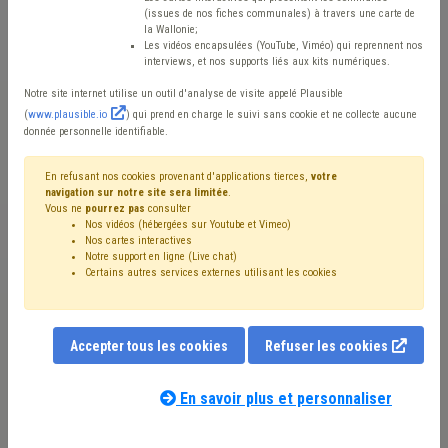
dynamique
(issues de nos fiches communales) à travers une carte de
la Wallonie;
Les vidéos encapsulées (YouTube, Viméo) qui reprennent nos
interviews, et nos supports liés aux kits numériques.
Mis en ligne le 2 Novembre 2024 - Charleroi MÉTROPOLE
Notre site internet utilise un outil d'analyse de visite appelé Plausible
(
www.plausible.io
) qui prend en charge le suivi sans cookie et ne collecte aucune
donnée personnelle identifiable.
Vaste bassin de vie de près de 600 000 habitants,
représentant 16 % de la population wallonne, Charleroi
En refusant nos cookies provenant d'applications tierces,
votre
navigation sur notre site sera limitée
.
Métropole est composée de 30 communes. Elle s’étend
Vous ne
pourrez pas
consulter
Nos vidéos (hébergées sur Youtube et Vimeo)
sur 80 km du nord au sud, de la frontière française à la
Nos cartes interactives
Notre support en ligne (Live chat)
grande périphérie bruxelloise, soit plus de 2 000 km², à
Certains autres services externes utilisant les cookies
cheval sur les provinces de Hainaut et de Namur.
Accepter tous les cookies
Refuser les cookies
En savoir plus et personnaliser