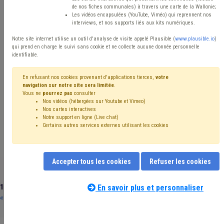
de nos fiches communales) à travers une carte de la Wallonie;
Les vidéos encapsulées (YouTube, Viméo) qui reprennent nos
Type de publication
Réinitialiser
interviews, et nos supports liés aux kits numériques.
Notre site internet utilise un outil d'analyse de visite appelé Plausible (
www.plausible.io
)
qui prend en charge le suivi sans cookie et ne collecte aucune donnée personnelle
×
identifiable.
Une
remise de 10%
vous est octroyée dès l'achat
de 10 exemplaires dans notre catalogue payant, qu'il
En refusant nos cookies provenant d'applications tierces,
votre
s'agisse du même titre ou non. Dans ce cas, merci
navigation sur notre site sera limitée
.
de nous adresser un mail à l'adresse
Vous ne
pourrez pas
consulter
Nos vidéos (hébergées sur Youtube et Vimeo)
publications@uvcw.be
Nos cartes interactives
Notre support en ligne (Live chat)
Certains autres services externes utilisant les cookies
Téléchargez notre catalogue "Les essentiels des Pouvoirs
locaux"
Téléchargez notre catalogue "Boîte à outils CPAS"
Accepter tous les cookies
Refuser les cookies
11 publications (avec le terme "Aide sociale")
En savoir plus et personnaliser
« Revenir à la liste complète