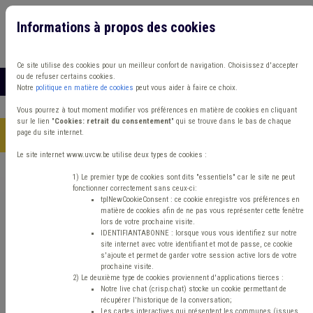
Informations à propos des cookies
Connexion
Vous travaillez dans un/une
Ce site utilise des cookies pour un meilleur confort de navigation. Choisissez d'accepter
ou de refuser certains cookies.
MENU
Notre
politique en matière de cookies
peut vous aider à faire ce choix.
Vous pourrez à tout moment modifier vos préférences en matière de cookies en cliquant
sur le lien "
Cookies: retrait du consentement
" qui se trouve dans le bas de chaque
page du site internet.
Accueil
>
Publications
>
Aide sociale
Le site internet www.uvcw.be utilise deux types de cookies :
Publications
1) Le premier type de cookies sont dits "essentiels" car le site ne peut
fonctionner correctement sans ceux-ci:
tplNewCookieConsent : ce cookie enregistre vos préférences en
matière de cookies afin de ne pas vous représenter cette fenêtre
lors de votre prochaine visite.
Filtrer votre recherche
IDENTIFIANTABONNE : lorsque vous vous identifiez sur notre
site internet avec votre identifiant et mot de passe, ce cookie
s'ajoute et permet de garder votre session active lors de votre
prochaine visite.
2) Le deuxième type de cookies proviennent d'applications tierces :
Aide sociale
Notre live chat (crisp.chat) stocke un cookie permettant de
récupérer l'historique de la conversation;
Editeur
Les cartes interactives qui présentent les communes (issues