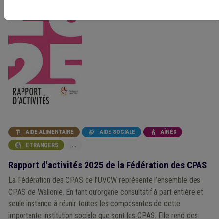
AIDE ALIMENTAIRE
AIDE SOCIALE
AÎNÉS



ETRANGERS
...

Rapport d'activités 2025 de la Fédération des CPAS
La Fédération des CPAS de l’UVCW représente l’ensemble des
CPAS de Wallonie. En tant qu’organe consultatif à part entière et
seule instance à réunir toutes les composantes de cette
importante institution sociale que sont les CPAS. Elle rend des