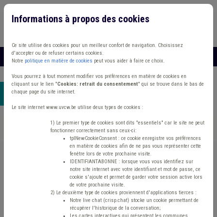
Informations à propos des cookies
Connexion
Vous travaillez dans un/une
Ce site utilise des cookies pour un meilleur confort de navigation. Choisissez
d'accepter ou de refuser certains cookies.
MENU
Notre
politique en matière de cookies
peut vous aider à faire ce choix.
Vous pourrez à tout moment modifier vos préférences en matière de cookies en
cliquant sur le lien "
Cookies: retrait du consentement
" qui se trouve dans le bas de
chaque page du site internet.
Accueil
>
Logement
> Recherche
Le site internet www.uvcw.be utilise deux types de cookies :
Logement
1) Le premier type de cookies sont dits "essentiels" car le site ne peut
fonctionner correctement sans ceux-ci:
tplNewCookieConsent : ce cookie enregistre vos préférences
en matière de cookies afin de ne pas vous représenter cette
fenêtre lors de votre prochaine visite.
IDENTIFIANTABONNE : lorsque vous vous identifiez sur
Logement
notre site internet avec votre identifiant et mot de passe, ce
cookie s'ajoute et permet de garder votre session active lors
de votre prochaine visite.
Type de contenu
2) Le deuxième type de cookies proviennent d'applications tierces :
Notre live chat (crisp.chat) stocke un cookie permettant de
Avis / Actions
récupérer l'historique de la conversation;
Les cartes interactives qui présentent les communes