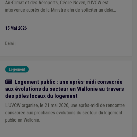
Air-Climat et des Aéroports, Cécile Neven, l’UVCW est
Plan de cohésion sociale
(1)
Pouvoir adjudicateur
(1)
intervenue auprès de la Ministre afin de solliciter un délai
Indépendant
(1)
FWB
(1)
Forem
(1)
supplémentaire permettant aux villes et communes de disposer
Demandeur de protection internationale (DPI)
(1)
du temps nécessaire pour analyser le projet et formuler
Démographie
(1)
Dépense
(1)
15 Mai 2026
Spezifische Inhalte für deutschsprachige Gemeinden
(1)
utilement leurs observations et remarques.
Plan de relance
(1)
Délai
|
Logement
Actualité
Logement public : une après-midi consacrée
aux évolutions du secteur en Wallonie au travers
des pôles locaux du logement
L’UVCW organise, le 21 mai 2026, une après-midi de rencontre
consacrée aux prochaines évolutions du secteur du logement
public en Wallonie.