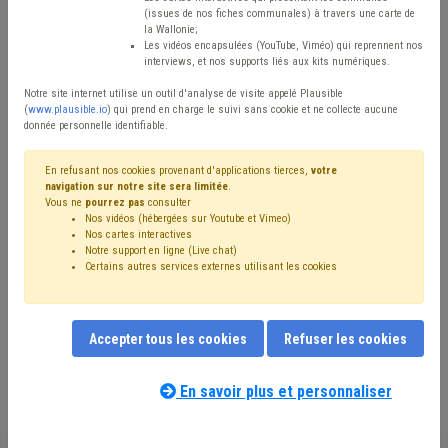
(issues de nos fiches communales) à travers une carte de
Réinitialiser
la Wallonie;
Les vidéos encapsulées (YouTube, Viméo) qui reprennent nos
interviews, et nos supports liés aux kits numériques.
Notre site internet utilise un outil d'analyse de visite appelé Plausible
Filtrer cette requête avec des mots-clés
(
www.plausible.io
) qui prend en charge le suivi sans cookie et ne collecte aucune
donnée personnelle identifiable.
Société de logement de service public (SLSP)
(98)
En refusant nos cookies provenant d'applications tierces,
votre
navigation sur notre site sera limitée
.
Location
(97)
Logement social
(55)
Inondation
(43)
Vous ne
pourrez pas
consulter
Code wallon du logement et de l'habitat durable
(31)
Nos vidéos (hébergées sur Youtube et Vimeo)
Ukraine
(24)
Coronavirus
(23)
Insalubrité
(21)
Nos cartes interactives
Notre support en ligne (Live chat)
Immobilier
(20)
Social
(20)
Sans abri
(20)
Certains autres services externes utilisant les cookies
Subvention
(19)
Ancrage local
(19)
Investissement
(18)
Contrat
(16)
CPAS
(15)
Amende
(14)
Mise à disposition
(13)
Bâtiment
(12)
Étudiant
(12)
Nos experts associés à la matière que
Construction
(10)
Sécurité
(10)
Subside
(10)
Taxe
(10)
Accepter tous les cookies
Refuser les cookies
vous recherchez
(merci de prendre
Appel à projet
(9)
Garantie locative
(9)
Énergie
(9)
connaissance de notre
politique d'assistance-
Bourgmestre
(9)
Calamité
(9)
PEB
(8)
En savoir plus et personnaliser
conseil
) :
Permis d'urbanisme
(8)
Pauvreté
(7)
Assurance
(7)
Expulsion d'un logement
(7)
Compensation
(7)
Urbanisme
(7)
Droit de tirage
(7)
Immeuble insalubre
(6)