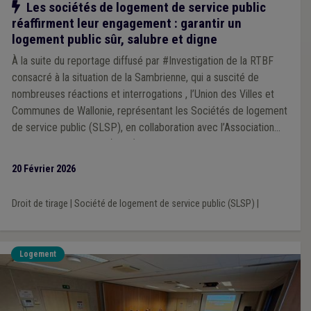
Notre action
Les sociétés de logement de service public
réaffirment leur engagement : garantir un
logement public sûr, salubre et digne
À la suite du reportage diffusé par #Investigation de la RTBF
consacré à la situation de la Sambrienne, qui a suscité de
nombreuses réactions et interrogations , l’Union des Villes et
Communes de Wallonie, représentant les Sociétés de logement
de service public (SLSP), en collaboration avec l’Association
wallonne du logement (Awal), représentant les Directions de
ces sociétés, commmuniquent dans un souci de responsabilité,
20 Février 2026
afin d’apporter un éclairage sectoriel et de contribuer de
manière constructive au débat public sur les enjeux structurels
Droit de tirage
|
Société de logement de service public (SLSP)
|
du logement public en Wallonie.
Logement