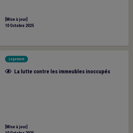
[Mise à jour]
10 Octobre 2025
Logement
Fiche focus
La lutte contre les immeubles inoccupés
[Mise à jour]