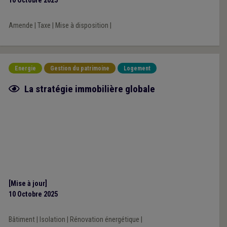
10 Octobre 2025
Amende
|
Taxe
|
Mise à disposition
|
Energie
Gestion du patrimoine
Logement
Fiche focus
La stratégie immobilière globale
[Mise à jour]
10 Octobre 2025
Bâtiment
|
Isolation
|
Rénovation énergétique
|