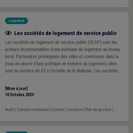
Logement
Fiche focus
Les sociétés de logement de service public
Les sociétés de logement de service public (SLSP) sont les
acteurs incontournables d'une politique de logement au niveau
local. Partenaires privilégiées des villes et communes dans la
mise en œuvre d'une politique en matière de logement, elles
sont au nombre de 63 à l'échelle de la Wallonie. Les sociétés
de logement assurent la création, la réhabilitation, la gestion, la
mise en vente et en location de logements sur le territoire de la
[Mise à jour]
Wallonie. Elles gèrent plus de 100.000 logements locatifs, soit
10 Octobre 2025
un peu plus de 6 % du parc de logements en Wallonie.
Audit
|
Conseil communal
|
Contrat
|
Location
|
Plan de gestion
|
...