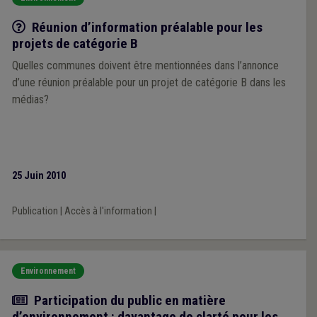
Q/R
Réunion d’information préalable pour les
projets de catégorie B
Quelles communes doivent être mentionnées dans l’annonce
d’une réunion préalable pour un projet de catégorie B dans les
médias?
25 Juin 2010
Publication
|
Accès à l'information
|
Environnement
Article
Participation du public en matière
d’environnement : davantage de clarté pour les