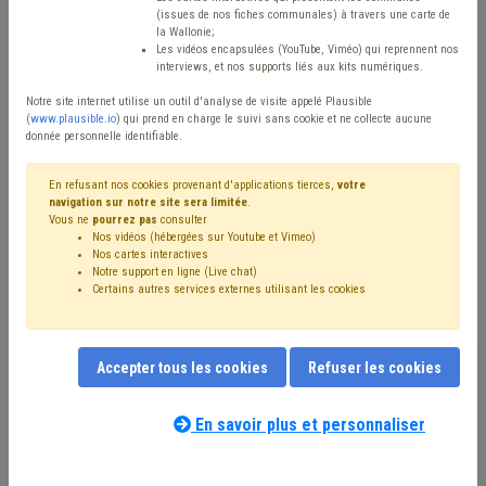
(issues de nos fiches communales) à travers une carte de
Avis / Actions
la Wallonie;
Les vidéos encapsulées (YouTube, Viméo) qui reprennent nos
Réinitialiser
interviews, et nos supports liés aux kits numériques.
Notre site internet utilise un outil d'analyse de visite appelé Plausible
(
www.plausible.io
) qui prend en charge le suivi sans cookie et ne collecte aucune
donnée personnelle identifiable.
Filtrer cette requête avec des mots-clés
En refusant nos cookies provenant d'applications tierces,
votre
navigation sur notre site sera limitée
.
Vous ne
pourrez pas
consulter
⇒ Accès à l'information
(
retirer le mot clé
)
Nos vidéos (hébergées sur Youtube et Vimeo)
Document administratif
(6)
TIC
(3)
Conseil communal
(3)
Nos cartes interactives
Coronavirus
(2)
Environnement
(2)
Redevance
(2)
Notre support en ligne (Live chat)
Certains autres services externes utilisant les cookies
Publication
(2)
Participation des citoyens
(2)
Président du CPAS
(2)
Propriété intellectuelle
(1)
Règlement général sur la protection des données (RGPD)
(1)
Simplification administrative
(1)
Enquête publique
(1)
Accepter tous les cookies
Refuser les cookies
Architecte
(1)
CoDT
(1)
Communication
(1)
Conseiller en environnement
(1)
Gouvernance
(1)
En savoir plus et personnaliser
Vie privée
(1)