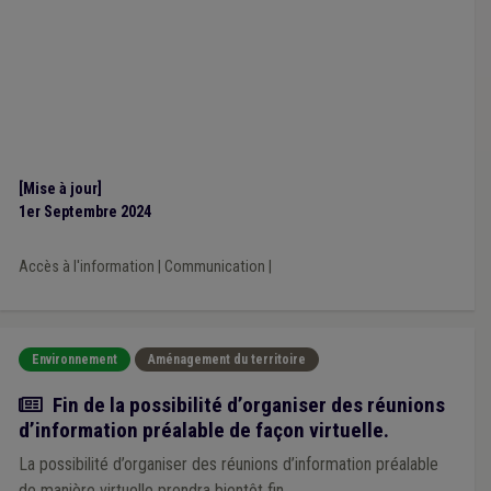
[Mise à jour]
1er Septembre 2024
Accès à l'information
|
Communication
|
Environnement
Aménagement du territoire
Actualité
Fin de la possibilité d’organiser des réunions
d’information préalable de façon virtuelle.
La possibilité d’organiser des réunions d’information préalable
de manière virtuelle prendra bientôt fin.