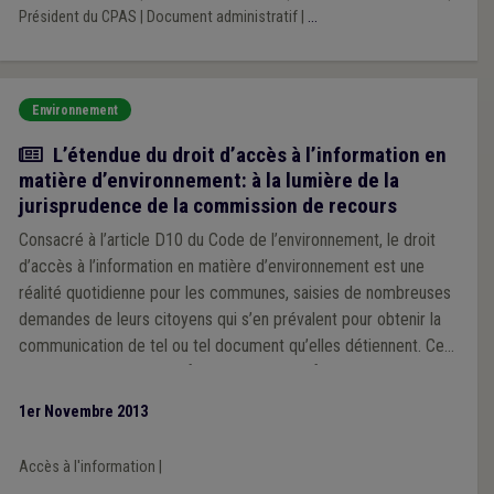
Président du CPAS
|
Document administratif
|
...
Environnement
Article
L’étendue du droit d’accès à l’information en
matière d’environnement: à la lumière de la
jurisprudence de la commission de recours
Consacré à l’article D10 du Code de l’environnement, le droit
d’accès à l’information en matière d’environnement est une
réalité quotidienne pour les communes, saisies de nombreuses
demandes de leurs citoyens qui s’en prévalent pour obtenir la
communication de tel ou tel document qu’elles détiennent. Ce
droit d’accès n’est toutefois pas absolu et fait l’objet de
plusieurs exceptions qu’il convient de bien cerner afin d’assurer
1er Novembre 2013
un traitement optimal des demandes d’information. Après avoir
brièvement refait le point sur la notion d’information
Accès à l'information
|
environnementale, nous nous attarderons donc sur les