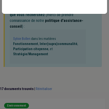
Notre expert(e) associé(e) au terme
que vous recherchez
(merci de prendre
connaissance de notre
politique d'assistance-
conseil
) :
Sylvie Bollen
dans les matières
Fonctionnement
,
Inter(supra)communalité
,
Participation citoyenne
, et
Stratégie/Management
17 documents trouvés
|
Réinitialiser
Environnement