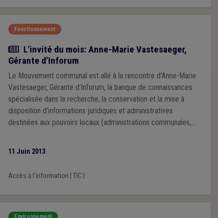
principaux motifs qui peuvent conduire à un refus de
communication en se basant sur la jurisprudence de la
commission de recours pour l’accès à l’information en matière
Fonctionnement
d’environnement (dénommée ci-après « la commission »).
Article
L'invité du mois: Anne-Marie Vastesaeger,
Gérante d'Inforum
Le Mouvement communal est allé à la rencontre d’Anne-Marie
Vastesaeger, Gérante d’Inforum, la banque de connaissances
spécialisée dans la recherche, la conservation et la mise à
disposition d’informations juridiques et administratives
destinées aux pouvoirs locaux (administrations communales,
CPAS, zones de police, intercommunales…).
11 Juin 2013
Accès à l'information
|
TIC
|
Environnement