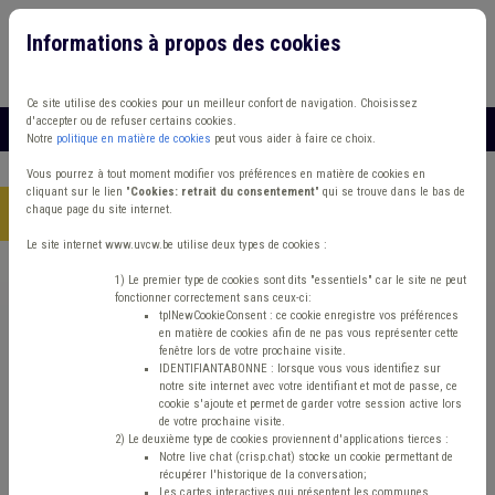
Informations à propos des cookies
Connexion
Vous travaillez dans un/une
Ce site utilise des cookies pour un meilleur confort de navigation. Choisissez
d'accepter ou de refuser certains cookies.
MENU
Notre
politique en matière de cookies
peut vous aider à faire ce choix.
Vous pourrez à tout moment modifier vos préférences en matière de cookies en
cliquant sur le lien "
Cookies: retrait du consentement
" qui se trouve dans le bas de
chaque page du site internet.
Accueil
> Accès à l'information
Le site internet www.uvcw.be utilise deux types de cookies :
Trouver un contenu
1) Le premier type de cookies sont dits "essentiels" car le site ne peut
fonctionner correctement sans ceux-ci:
tplNewCookieConsent : ce cookie enregistre vos préférences
en matière de cookies afin de ne pas vous représenter cette
Accès à l'information
fenêtre lors de votre prochaine visite.
IDENTIFIANTABONNE : lorsque vous vous identifiez sur
notre site internet avec votre identifiant et mot de passe, ce
cookie s'ajoute et permet de garder votre session active lors
Matière(s) principale(s)
de votre prochaine visite.
2) Le deuxième type de cookies proviennent d'applications tierces :
Notre live chat (crisp.chat) stocke un cookie permettant de
Type de contenu
récupérer l'historique de la conversation;
Les cartes interactives qui présentent les communes