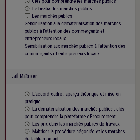
Cette formation est programmée
Clés pour comprendre les marchés publics
Cette formation est programmée
Le béaba des marchés publics
Kit numérique gratuit
Les marchés publics
Sensibilisation à la dématérialisation des marchés
publics à l'attention des commerçants et
entrepreneurs locaux
Sensibilisation aux marchés publics à l'attention des
commerçants et entrepreneurs locaux
Maîtriser
Cette formation est programmée
L'accord-cadre : aperçu théorique et mise en
pratique
Cette formation est programmée
La dématérialisation des marchés publics : clés
pour comprendre la plateforme eProcurement
Cette formation est programmée
Les prix dans les marchés publics de travaux
Cette formation est programmée
Maitriser la procédure négociée et les marchés
de faible montant