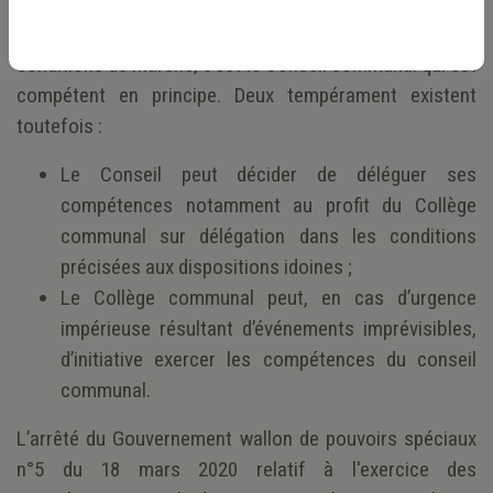
Décentralisation. En ce qui concerne la compétence de
choix de la procédure de passation et de fixation des
conditions de marché, c’est le Conseil communal qui est
compétent en principe. Deux tempérament existent
toutefois :
Le Conseil peut décider de déléguer ses
compétences notamment au profit du Collège
communal sur délégation dans les conditions
précisées aux dispositions idoines ;
Le Collège communal peut, en cas d’urgence
impérieuse résultant d’événements imprévisibles,
d’initiative exercer les compétences du conseil
communal.
L’arrêté du Gouvernement wallon de pouvoirs spéciaux
n°5 du 18 mars 2020 relatif à l'exercice des