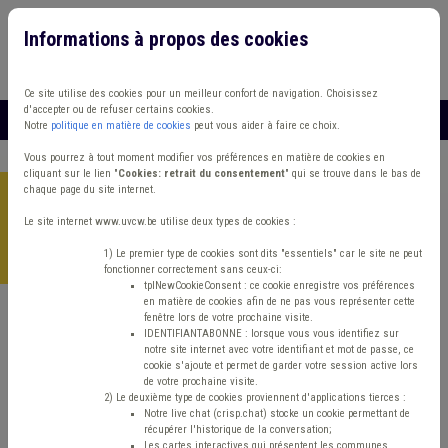
Informations à propos des cookies
Connexion
Vous travaillez dans un/une
Ce site utilise des cookies pour un meilleur confort de navigation. Choisissez
d'accepter ou de refuser certains cookies.
MENU
Notre
politique en matière de cookies
peut vous aider à faire ce choix.
Vous pourrez à tout moment modifier vos préférences en matière de cookies en
cliquant sur le lien "
Cookies: retrait du consentement
" qui se trouve dans le bas de
chaque page du site internet.
Accueil
>
Marchés publics
>
Q/R
>
Covid 19 – Dans le contexte
de la crise sanitaire, est-ce que le collège communal peut
Le site internet www.uvcw.be utilise deux types de cookies :
être compétent pour choisir la procédure de passation et
1) Le premier type de cookies sont dits "essentiels" car le site ne peut
fixer les conditions de marché?
fonctionner correctement sans ceux-ci:
tplNewCookieConsent : ce cookie enregistre vos préférences
en matière de cookies afin de ne pas vous représenter cette
fenêtre lors de votre prochaine visite.
Q/R
Marchés publics
IDENTIFIANTABONNE : lorsque vous vous identifiez sur
notre site internet avec votre identifiant et mot de passe, ce
cookie s'ajoute et permet de garder votre session active lors
Covid 19 – Dans le
de votre prochaine visite.
2) Le deuxième type de cookies proviennent d'applications tierces :
Notre live chat (crisp.chat) stocke un cookie permettant de
contexte de la crise
récupérer l'historique de la conversation;
Les cartes interactives qui présentent les communes