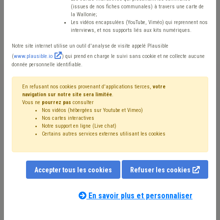
sanitaire, est-ce que le
(issues de nos fiches communales) à travers une carte de
la Wallonie;
Les vidéos encapsulées (YouTube, Viméo) qui reprennent nos
collège communal peut
interviews, et nos supports liés aux kits numériques.
Notre site internet utilise un outil d'analyse de visite appelé Plausible
être compétent pour
(
www.plausible.io
) qui prend en charge le suivi sans cookie et ne collecte aucune
donnée personnelle identifiable.
choisir la procédure de
En refusant nos cookies provenant d'applications tierces,
votre
passation et fixer les
navigation sur notre site sera limitée
.
Vous ne
pourrez pas
consulter
Nos vidéos (hébergées sur Youtube et Vimeo)
conditions de marché?
Nos cartes interactives
Notre support en ligne (Live chat)
Certains autres services externes utilisant les cookies
Mis en ligne le 15 Avril 2020 - Marie-Laure VAN RILLAER
Accepter tous les cookies
Refuser les cookies
La question de la répartition des compétences au sein
des communes est réglée aux articles L1222-3 et
En savoir plus et personnaliser
suivants du Code de la Démocratie Locale et de la