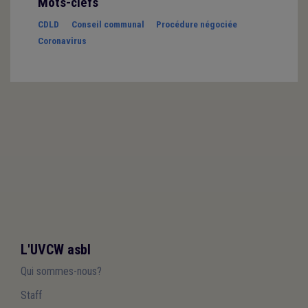
Mots-clefs
CDLD
Conseil communal
Procédure négociée
Coronavirus
L'UVCW asbl
Qui sommes-nous?
Staff