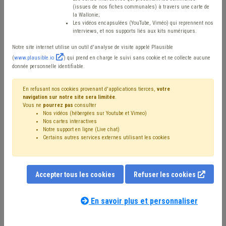
Procurement
(issues de nos fiches communales) à travers une carte de
la Wallonie;
Les vidéos encapsulées (YouTube, Viméo) qui reprennent nos
interviews, et nos supports liés aux kits numériques.
Mis en ligne le 31 Octobre 2023 - Dernière mise à jour le
Notre site internet utilise un outil d'analyse de visite appelé Plausible
30 Janvier 2025 - Elodie BAVAY, Mathieu LAMBERT, Marie-Laure
(
www.plausible.io
) qui prend en charge le suivi sans cookie et ne collecte aucune
VAN RILLAER
donnée personnelle identifiable.
En refusant nos cookies provenant d'applications tierces,
votre
navigation sur notre site sera limitée
.
er
Depuis le 1
septembre 2023, l’obligation de recourir à
Vous ne
pourrez pas
consulter
la plateforme e-Procurement a été étendue,
Nos vidéos (hébergées sur Youtube et Vimeo)
Nos cartes interactives
principalement en procédure négociée sans publication
Notre support en ligne (Live chat)
Certains autres services externes utilisant les cookies
préalable sous les seuils européens (v. pour le surplus
notre actualité du 7 février 2023
).
Accepter tous les cookies
Refuser les cookies
Voici les réponses à quelques questions fréquemment
posées par nos membres. Cette FAQ pourra s’enrichir au
En savoir plus et personnaliser
fur et à mesure de celles-ci.