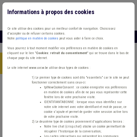
Informations à propos des cookies
Connexion
Vous travaillez dans un/une
Ce site utilise des cookies pour un meilleur confort de navigation. Choisissez
d'accepter ou de refuser certains cookies.
MENU
Notre
politique en matière de cookies
peut vous aider à faire ce choix.
Vous pourrez à tout moment modifier vos préférences en matière de cookies en
cliquant sur le lien "
Cookies: retrait du consentement
" qui se trouve dans le bas de
chaque page du site internet.
Accueil
>
Marchés publics
>
Q/R
>
FAQ : nouvelles obligations
de recours à la plateforme e-Procurement
Le site internet www.uvcw.be utilise deux types de cookies :
1) Le premier type de cookies sont dits "essentiels" car le site ne peut
fonctionner correctement sans ceux-ci:
tplNewCookieConsent : ce cookie enregistre vos préférences
Q/R
Marchés publics
en matière de cookies afin de ne pas vous représenter cette
fenêtre lors de votre prochaine visite.
FAQ : nouvelles
IDENTIFIANTABONNE : lorsque vous vous identifiez sur
notre site internet avec votre identifiant et mot de passe, ce
cookie s'ajoute et permet de garder votre session active lors
obligations de recours
de votre prochaine visite.
2) Le deuxième type de cookies proviennent d'applications tierces :
Notre live chat (crisp.chat) stocke un cookie permettant de
à la plateforme e-
récupérer l'historique de la conversation;
Les cartes interactives qui présentent les communes