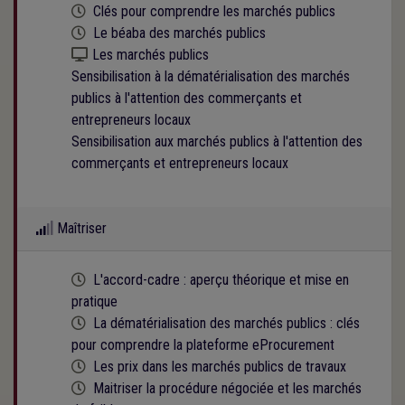
Cette formation est programmée
Clés pour comprendre les marchés publics
Cette formation est programmée
Le béaba des marchés publics
Kit numérique gratuit
Les marchés publics
Sensibilisation à la dématérialisation des marchés
publics à l'attention des commerçants et
entrepreneurs locaux
Sensibilisation aux marchés publics à l'attention des
commerçants et entrepreneurs locaux
Maîtriser
Cette formation est programmée
L'accord-cadre : aperçu théorique et mise en
pratique
Cette formation est programmée
La dématérialisation des marchés publics : clés
pour comprendre la plateforme eProcurement
Cette formation est programmée
Les prix dans les marchés publics de travaux
Cette formation est programmée
Maitriser la procédure négociée et les marchés