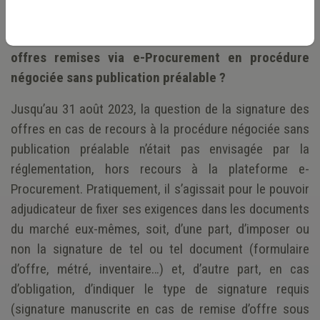
Quelles règles s’appliquent à la signature des
offres remises via e-Procurement en procédure
négociée sans publication préalable ?
Jusqu’au 31 août 2023, la question de la signature des
offres en cas de recours à la procédure négociée sans
publication préalable n’était pas envisagée par la
réglementation, hors recours à la plateforme e-
Procurement. Pratiquement, il s’agissait pour le pouvoir
adjudicateur de fixer ses exigences dans les documents
du marché eux-mêmes, soit, d’une part, d’imposer ou
non la signature de tel ou tel document (formulaire
d’offre, métré, inventaire…) et, d’autre part, en cas
d’obligation, d’indiquer le type de signature requis
(signature manuscrite en cas de remise d’offre sous